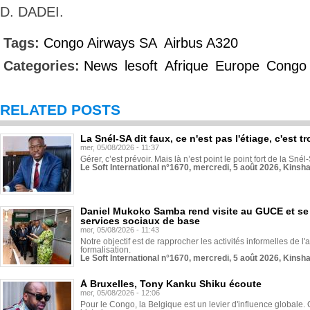
D. DADEI.
Tags:
Congo Airways SA
Airbus A320
Categories:
News
lesoft
Afrique
Europe
Congo
RELATED POSTS
La Snél-SA dit faux, ce n'est pas l'étiage, c'est
mer, 05/08/2026 - 11:37
Gérer, c’est prévoir. Mais là n’est point le point fort de la Sn
Le Soft International n°1670, mercredi, 5 août 2026, Kinsh
Daniel Mukoko Samba rend visite au GUCE et se
services sociaux de base
mer, 05/08/2026 - 11:43
Notre objectif est de rapprocher les activités informelles de l'
formalisation.
Le Soft International n°1670, mercredi, 5 août 2026, Kinsh
À Bruxelles, Tony Kanku Shiku écoute
mer, 05/08/2026 - 12:06
Pour le Congo, la Belgique est un levier d'influence globale. O