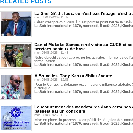
RELATED POSTS
La Snél-SA dit faux, ce n'est pas l'étiage, c'est
mer, 05/08/2026 - 11:37
Gérer, c’est prévoir. Mais là n’est point le point fort de la Sn
Le Soft International n°1670, mercredi, 5 août 2026, Kinsh
Daniel Mukoko Samba rend visite au GUCE et se
services sociaux de base
mer, 05/08/2026 - 11:43
Notre objectif est de rapprocher les activités informelles de l'
formalisation.
Le Soft International n°1670, mercredi, 5 août 2026, Kinsh
À Bruxelles, Tony Kanku Shiku écoute
mer, 05/08/2026 - 12:06
Pour le Congo, la Belgique est un levier d'influence globale. O
historique...
Le Soft International n°1670, mercredi, 5 août 2026, Kinsh
Le recrutement des mandataires dans certaines 
passera par un concours
mer, 05/08/2026 - 11:55
Mise en place du processus compétitif de sélection des manda
Le Soft International n°1670, mercredi, 5 août 2026, Kinsh