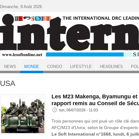
Aller au contenu principal
Dimanche, 9 Août 2026
NEWS
MONDE
CONGO
LIFESTYLE
HEADLINES
POL
ACCUEIL
MONDE
USA
Les M23 Makenga, Byamungu et 
rapport remis au Conseil de Sécu
lun, 06/07/2026 - 11:03
Trois personnes qui ont joué un rôle clé dans
AFC/M23 d'Uvira, selon le Groupe d’experts 
Le Soft International n°1668, lundi, 6 juil