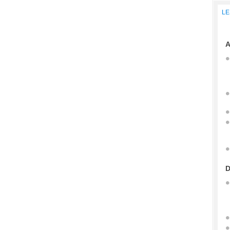
LE
A
D