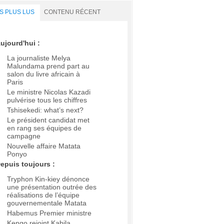
S PLUS LUS
CONTENU RÉCENT
ujourd'hui :
La journaliste Melya
Malundama prend part au
salon du livre africain à
Paris
Le ministre Nicolas Kazadi
pulvérise tous les chiffres
Tshisekedi: what’s next?
Le président candidat met
en rang ses équipes de
campagne
Nouvelle affaire Matata
Ponyo
epuis toujours :
Tryphon Kin-kiey dénonce
une présentation outrée des
réalisations de l’équipe
gouvernementale Matata
Habemus Premier ministre
Kengo rejoint Kabila