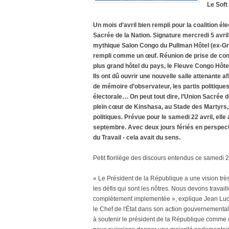
Le Soft
Un mois d’avril bien rempli pour la coalition él
Sacrée de la Nation. Signature mercredi 5 avril 
mythique Salon Congo du Pullman Hôtel (ex-Gra
rempli comme un œuf. Réunion de prise de conta
plus grand hôtel du pays, le Fleuve Congo Hôte
Ils ont dû ouvrir une nouvelle salle attenante a
de mémoire d’observateur, les partis politique
électorale… On peut tout dire, l’Union Sacrée de 
plein cœur de Kinshasa, au Stade des Martyrs,
politiques. Prévue pour le samedi 22 avril, elle
septembre. Avec deux jours fériés en perspecti
du Travail - cela avait du sens.
Petit florilège des discours entendus ce samedi 2
« Le Président de la République a une vision très c
les défis qui sont les nôtres. Nous devons travai
complètement implementée », explique Jean Luc
le Chef de l'État dans son action gouvernement
à soutenir le président de la République comme c