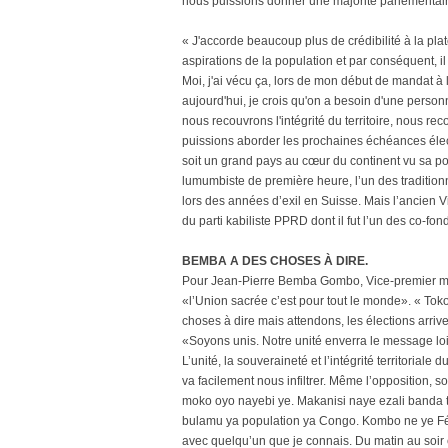
nous puissions donner une majorité parlementaire
« J'accorde beaucoup plus de crédibilité à la pla
aspirations de la population et par conséquent, il
Moi, j'ai vécu ça, lors de mon début de mandat à 
aujourd'hui, je crois qu'on a besoin d'une perso
nous recouvrons l'intégrité du territoire, nous r
puissions aborder les prochaines échéances éle
soit un grand pays au cœur du continent vu sa p
lumumbiste de première heure, l’un des traditionna
lors des années d’exil en Suisse. Mais l’ancien 
du parti kabiliste PPRD dont il fut l’un des co-fon
BEMBA A DES CHOSES À DIRE.
Pour Jean-Pierre Bemba Gombo, Vice-premier mi
«l’Union sacrée c’est pour tout le monde». « Tok
choses à dire mais attendons, les élections arrive
«Soyons unis. Notre unité enverra le message loi
L’unité, la souveraineté et l’intégrité territori
va facilement nous infiltrer. Même l’opposition,
moko oyo nayebi ye. Makanisi naye ezali banda to
bulamu ya population ya Congo. Kombo ne ye Fé
avec quelqu’un que je connais. Du matin au soir e