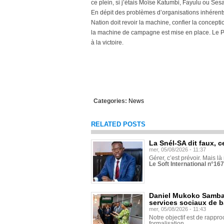
ce plein, si j’étais Moïse Katumbi, Fayulu ou Sesan
En dépit des problèmes d’organisations inhérents
Nation doit revoir la machine, confier la concept
la machine de campagne est mise en place. Le Pr
à la victoire.
Categories:
News
RELATED POSTS
La Snél-SA dit faux, c
mer, 05/08/2026 - 11:37
Gérer, c’est prévoir. Mais là
Le Soft International n°16
Daniel Mukoko Samba 
services sociaux de 
mer, 05/08/2026 - 11:43
Notre objectif est de rapproc
formalisation.