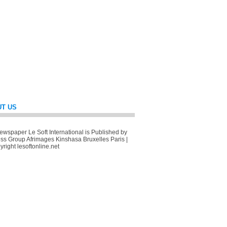
T US
wspaper Le Soft International is Published by
ss Group Afrimages Kinshasa Bruxelles Paris |
right lesoftonline.net