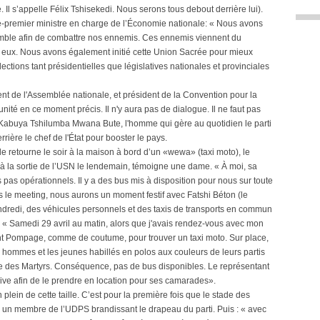
 Il s’appelle Félix Tshisekedi. Nous serons tous debout derrière lui).
e-premier ministre en charge de l’Économie nationale: « Nous avons
mble afin de combattre nos ennemis. Ces ennemis viennent du
z eux. Nous avons également initié cette Union Sacrée pour mieux
lections tant présidentielles que législatives nationales et provinciales
 de l'Assemblée nationale, et président de la Convention pour la
ité en ce moment précis. Il n'y aura pas de dialogue. Il ne faut pas
n Kabuya Tshilumba Mwana Bute, l'homme qui gère au quotidien le parti
ière le chef de l'État pour booster le pays.
elle retourne le soir à la maison à bord d’un «wewa» (taxi moto), le
e à la sortie de l’USN le lendemain, témoigne une dame. « À moi, sa
s pas opérationnels. Il y a des bus mis à disposition pour nous sur toute
ès le meeting, nous aurons un moment festif avec Fatshi Béton (le
ndredi, des véhicules personnels et des taxis de transports en commun
. « Samedi 29 avril au matin, alors que j'avais rendez-vous avec mon
nt Pompage, comme de coutume, pour trouver un taxi moto. Sur place,
hommes et les jeunes habillés en polos aux couleurs de leurs partis
e des Martyrs. Conséquence, pas de bus disponibles. Le représentant
rive afin de le prendre en location pour ses camarades».
plein de cette taille. C’est pour la première fois que le stade des
he un membre de l’UDPS brandissant le drapeau du parti. Puis : « avec