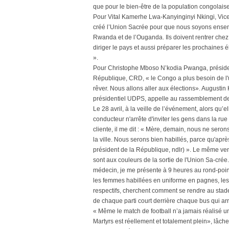
que pour le bien-être de la population congolaise.
Pour Vital Kamerhe Lwa-Kanyinginyi Nkingi, Vic
créé l’Union Sacrée pour que nous soyons ense
Rwanda et de l’Ouganda. Ils doivent rentrer che
diriger le pays et aussi préparer les prochaines é
».
Pour Christophe Mboso N’kodia Pwanga, président
République, CRD, « le Congo a plus besoin de l'un
rêver. Nous allons aller aux élections». Augusti
présidentiel UDPS, appelle au rassemblement derr
Le 28 avril, à la veille de l’événement, alors qu’
conducteur n'arrête d'inviter les gens dans la ru
cliente, il me dit : « Mère, demain, nous ne seron
la ville. Nous serons bien habillés, parce qu'apr
président de la République, ndlr) ». Le même ve
sont aux couleurs de la sortie de l'Union Sa-crée
médecin, je me présente à 9 heures au rond-poi
les femmes habillées en uniforme en pagnes, les 
respectifs, cherchent comment se rendre au stad
de chaque parti court derrière chaque bus qui ar
« Même le match de football n’a jamais réalisé un 
Martyrs est réellement et totalement plein», lâc