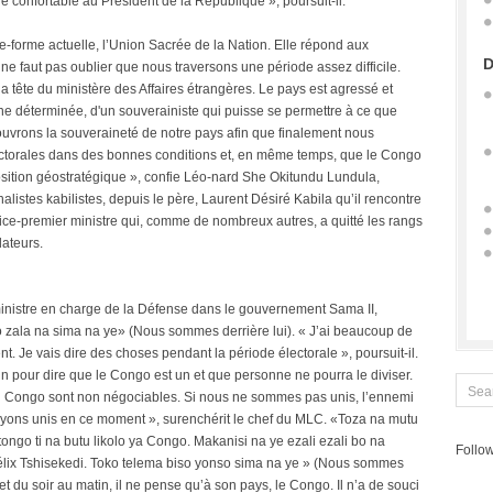
 confortable au Président de la République », poursuit-il.
te-forme actuelle, l’Union Sacrée de la Nation. Elle répond aux
D
 ne faut pas oublier que nous traversons une période assez difficile.
la tête du ministère des Affaires étrangères. Le pays est agressé et
nne déterminée, d'un souverainiste qui puisse se permettre à ce que
ecouvrons la souveraineté de notre pays afin que finalement nous
ctorales dans des bonnes conditions et, en même temps, que le Congo
osition géostratégique », confie Léo-nard She Okitundu Lundula,
listes kabilistes, depuis le père, Laurent Désiré Kabila qu’il rencontre
Vice-premier ministre qui, comme de nombreux autres, a quitté les rangs
dateurs.
nistre en charge de la Défense dans le gouvernement Sama II,
o zala na sima na ye» (Nous sommes derrière lui). « J’ai beaucoup de
nt. Je vais dire des choses pendant la période électorale », poursuit-il.
n pour dire que le Congo est un et que personne ne pourra le diviser.
ale du Congo sont non négociables. Si nous ne sommes pas unis, l’ennemi
 soyons unis en ce moment », surenchérit le chef du MLC. «Toza na mutu
ngo ti na butu likolo ya Congo. Makanisi na ye ezali ezali bo na
Follow
lix Tshisekedi. Toko telema biso yonso sima na ye » (Nous sommes
t du soir au matin, il ne pense qu’à son pays, le Congo. Il n’a de souci