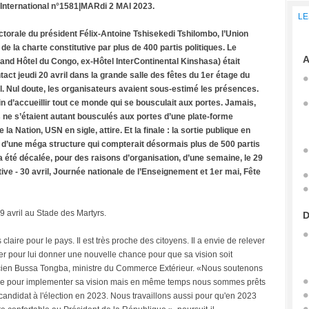
 International n°1581
|MARdi 2 MAI 2023.
LE
ectorale du président Félix-Antoine Tshisekedi Tshilombo, l’Union
de la charte constitutive par plus de 400 partis politiques. Le
A
nd Hôtel du Congo, ex-Hôtel InterContinental Kinshasa) était
ct jeudi 20 avril dans la grande salle des fêtes du 1er étage du
l. Nul doute, les organisateurs avaient sous-estimé les présences.
fin d’accueillir tout ce monde qui se bousculait aux portes. Jamais,
s ne s’étaient autant bousculés aux portes d’une plate-forme
la Nation, USN en sigle, attire. Et la finale : la sortie publique en
 d’une méga structure qui compterait désormais plus de 500 partis
 a été décalée, pour des raisons d’organisation, d’une semaine, le 29
ve - 30 avril, Journée nationale de l’Enseignement et 1er mai, Fête
9 avril au Stade des Martyrs.
D
laire pour le pays. Il est très proche des citoyens. Il a envie de relever
ller pour lui donner une nouvelle chance pour que sa vision soit
ien Bussa Tongba, ministre du Commerce Extérieur. «Nous soutenons
ale pour implementer sa vision mais en même temps nous sommes prêts
andidat à l'élection en 2023. Nous travaillons aussi pour qu'en 2023