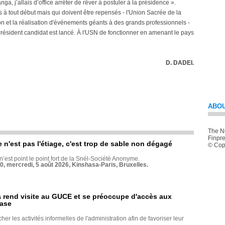
ga, j’allais d’office arrêter de rêver à postuler à la présidence ».
 à tout début mais qui doivent être repensés - l'Union Sacrée de la
ion et la réalisation d'événements géants à des grands professionnels -
ésident candidat est lancé. À l'USN de fonctionner en amenant le pays
D. DADEI.
ABOU
The Ne
Finpre
e n'est pas l'étiage, c'est trop de sable non dégagé
© Copy
 n’est point le point fort de la Snél-Société Anonyme.
70, mercredi, 5 août 2026, Kinshasa-Paris, Bruxelles.
rend visite au GUCE et se préoccupe d'accès aux
base
her les activités informelles de l'administration afin de favoriser leur