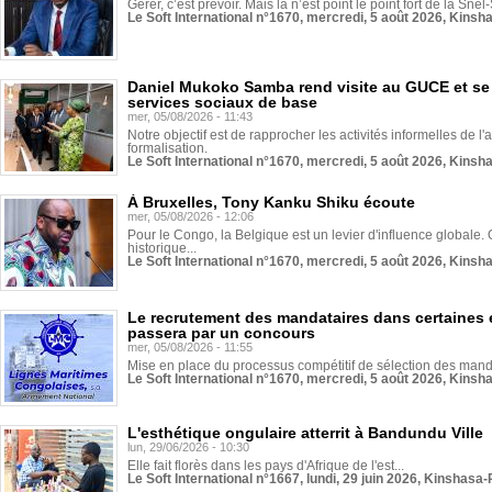
Gérer, c’est prévoir. Mais là n’est point le point fort de la Sn
Le Soft International n°1670, mercredi, 5 août 2026, Kinsh
Daniel Mukoko Samba rend visite au GUCE et se
services sociaux de base
mer, 05/08/2026 - 11:43
Notre objectif est de rapprocher les activités informelles de l'
formalisation.
Le Soft International n°1670, mercredi, 5 août 2026, Kinsh
À Bruxelles, Tony Kanku Shiku écoute
mer, 05/08/2026 - 12:06
Pour le Congo, la Belgique est un levier d'influence globale. O
historique...
Le Soft International n°1670, mercredi, 5 août 2026, Kinsh
Le recrutement des mandataires dans certaines 
passera par un concours
mer, 05/08/2026 - 11:55
Mise en place du processus compétitif de sélection des manda
Le Soft International n°1670, mercredi, 5 août 2026, Kinsh
L'esthétique ongulaire atterrit à Bandundu Ville
lun, 29/06/2026 - 10:30
Elle fait florès dans les pays d'Afrique de l'est...
Le Soft International n°1667, lundi, 29 juin 2026, Kinshasa-