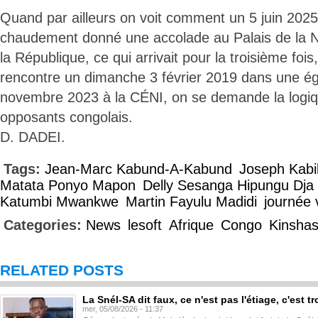
Quand par ailleurs on voit comment un 5 juin 2025
chaudement donné une accolade au Palais de la N
la République, ce qui arrivait pour la troisième fo
rencontre un dimanche 3 février 2019 dans une égl
novembre 2023 à la CÉNI, on se demande la logiqu
opposants congolais.
D. DADEI.
Tags:
Jean-Marc Kabund-A-Kabund
Joseph Kabi
Matata Ponyo Mapon
Delly Sesanga Hipungu Dja
Katumbi Mwankwe
Martin Fayulu Madidi
journée 
Categories:
News
lesoft
Afrique
Congo
Kinsha
RELATED POSTS
La Snél-SA dit faux, ce n'est pas l'étiage, c'est
mer, 05/08/2026 - 11:37