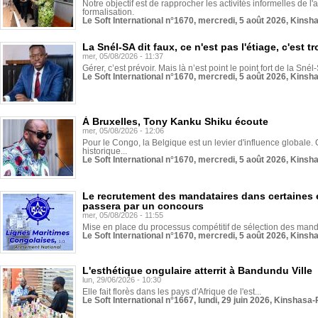
Notre objectif est de rapprocher les activités informelles de l'
formalisation.
Le Soft International n°1670, mercredi, 5 août 2026, Kinsh
La Snél-SA dit faux, ce n'est pas l'étiage, c'est
mer, 05/08/2026 - 11:37
Gérer, c’est prévoir. Mais là n’est point le point fort de la Sn
Le Soft International n°1670, mercredi, 5 août 2026, Kinsh
À Bruxelles, Tony Kanku Shiku écoute
mer, 05/08/2026 - 12:06
Pour le Congo, la Belgique est un levier d'influence globale. O
historique...
Le Soft International n°1670, mercredi, 5 août 2026, Kinsh
Le recrutement des mandataires dans certaines 
passera par un concours
mer, 05/08/2026 - 11:55
Mise en place du processus compétitif de sélection des manda
Le Soft International n°1670, mercredi, 5 août 2026, Kinsh
L'esthétique ongulaire atterrit à Bandundu Ville
lun, 29/06/2026 - 10:30
Elle fait florès dans les pays d'Afrique de l'est...
Le Soft International n°1667, lundi, 29 juin 2026, Kinshasa-