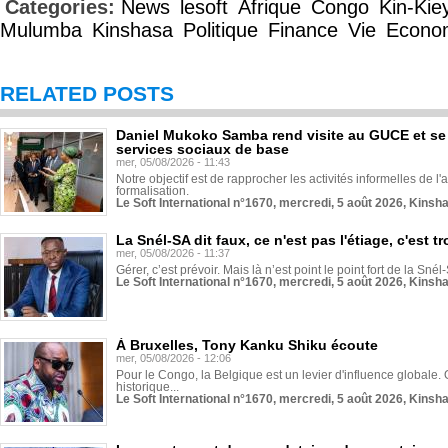
Categories:
News
lesoft
Afrique
Congo
Kin-Kie
Mulumba
Kinshasa
Politique
Finance
Vie
Econo
RELATED POSTS
Daniel Mukoko Samba rend visite au GUCE et se
services sociaux de base
mer, 05/08/2026 - 11:43
Notre objectif est de rapprocher les activités informelles de l'
formalisation.
Le Soft International n°1670, mercredi, 5 août 2026, Kinsh
La Snél-SA dit faux, ce n'est pas l'étiage, c'est
mer, 05/08/2026 - 11:37
Gérer, c’est prévoir. Mais là n’est point le point fort de la Sn
Le Soft International n°1670, mercredi, 5 août 2026, Kinsh
À Bruxelles, Tony Kanku Shiku écoute
mer, 05/08/2026 - 12:06
Pour le Congo, la Belgique est un levier d'influence globale. O
historique...
Le Soft International n°1670, mercredi, 5 août 2026, Kinsh