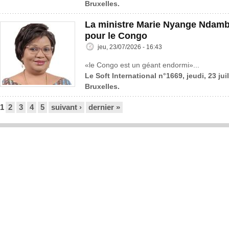
Bruxelles.
La ministre Marie Nyange Ndambo
pour le Congo
jeu, 23/07/2026 - 16:43
«le Congo est un géant endormi»...
Le Soft International n°1669, jeudi, 23 jui
Bruxelles.
Pages
1
2
3
4
5
suivant ›
dernier »