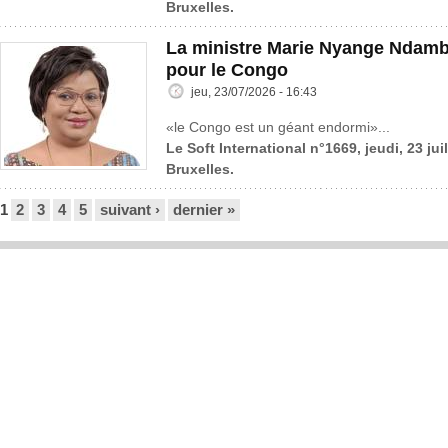
Bruxelles.
La ministre Marie Nyange Ndambo
pour le Congo
jeu, 23/07/2026 - 16:43
«le Congo est un géant endormi»...
Le Soft International n°1669, jeudi, 23 jui
Bruxelles.
Pages
1
2
3
4
5
suivant ›
dernier »