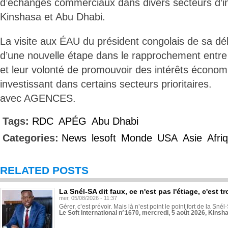
d’échanges commerciaux dans divers secteurs d’i
Kinshasa et Abu Dhabi.
La visite aux ÉAU du président congolais de sa dé
d’une nouvelle étape dans le rapprochement entre
et leur volonté de promouvoir des intérêts économ
investissant dans certains secteurs prioritaires.
avec AGENCES.
Tags:
RDC
APÉG
Abu Dhabi
Categories:
News
lesoft
Monde
USA
Asie
Afri
RELATED POSTS
La Snél-SA dit faux, ce n'est pas l'étiage, c'est
mer, 05/08/2026 - 11:37
Gérer, c’est prévoir. Mais là n’est point le point fort de la Sn
Le Soft International n°1670, mercredi, 5 août 2026, Kinsh