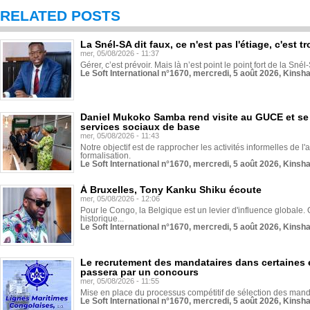
RELATED POSTS
La Snél-SA dit faux, ce n'est pas l'étiage, c'est
mer, 05/08/2026 - 11:37
Gérer, c’est prévoir. Mais là n’est point le point fort de la Sn
Le Soft International n°1670, mercredi, 5 août 2026, Kinsh
Daniel Mukoko Samba rend visite au GUCE et se
services sociaux de base
mer, 05/08/2026 - 11:43
Notre objectif est de rapprocher les activités informelles de l'
formalisation.
Le Soft International n°1670, mercredi, 5 août 2026, Kinsh
À Bruxelles, Tony Kanku Shiku écoute
mer, 05/08/2026 - 12:06
Pour le Congo, la Belgique est un levier d'influence globale. O
historique...
Le Soft International n°1670, mercredi, 5 août 2026, Kinsh
Le recrutement des mandataires dans certaines 
passera par un concours
mer, 05/08/2026 - 11:55
Mise en place du processus compétitif de sélection des manda
Le Soft International n°1670, mercredi, 5 août 2026, Kinsh