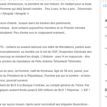
clusive d'immersion, la première de son histoire. En mettant pour la toute
LE
l'homme qui déjà faisait craindre... Peu à peu, le feu a pris... Désormais
 ! Alingete ! Alingete !»
A
nceurs d'alerte. Jusque dans les travées des parlements...
shasa - dont certains aujourd'hui ministres et un Premier ministre
edoutaient. Peu d'entre eux le craignaient vraiment...
 - certains lui avaient adressé une lettre de félicitations, parfois avec
convenablement» sa montée sur le toit de l'IGF, l'Inspection Générale des
ucoup se mordent les doigts. L'Histoire - avec H en majuscule - dira
es années de mandature de Félix-Antoine Tshisekedi Tshilombo.
lus en plus, cet homme, natif de Kinshasa, âgé de 58 ans, passe, jour
re du Président de la République, l'homme par qui la lumière - et donc
ce, pourrait survenir.
lliard de $US à la Banque Centrale, au compte général du Trésor. Par
D
tégiques avaient fondu jusqu'à 500 millions de $US ? Réponse : « IGF !
e sur aucun moyen. Après avoir reconstruit ses brigades financières -