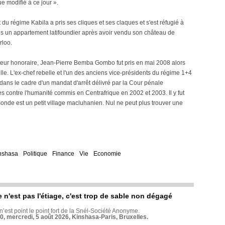
ue modifié à ce jour ».
t du régime Kabila a pris ses cliques et ses claques et s'est réfugié à
is un appartement latifoundier après avoir vendu son château de
loo.
ateur honoraire, Jean-Pierre Bemba Gombo fut pris en mai 2008 alors
mille. L'ex-chef rebelle et l'un des anciens vice-présidents du régime 1+4
 dans le cadre d'un mandat d'arrêt délivré par la Cour pénale
s contre l'humanité commis en Centrafrique en 2002 et 2003. Il y fut
monde est un petit village macluhanien. Nul ne peut plus trouver une
nshasa
Politique
Finance
Vie
Economie
e n'est pas l'étiage, c'est trop de sable non dégagé
 n’est point le point fort de la Snél-Société Anonyme.
70, mercredi, 5 août 2026, Kinshasa-Paris, Bruxelles.