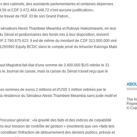
des cabinets, des assistants parlementaires et certaines dépenses
56 et CDF 3.472.464.448,72 n'ont aucune justification».
 le travail de l'IGF. Et de son Grand Patron...
es sénateurs Alexis Thambwe Mwamba et Rubuye Hakizimwami, en leur
u Sénat et gestionnaires des fonds mis à leur disposition, doivent
 CDF 2.780.675.623. Il est de même du montant de CDF 313.000.000 viré
1265992 Equity BCDC dans le compte privé du trésorier Kalonga Mabi
 Haut Magistrat fait état d'une somme de 3.400.000 $US retirée le 31
e Journal de caisse, mais la caisse du Sénat n'avait reçu que le
.
ABOU
 les sommes de euros 2 millions et d'USD 1 million retirées par le
 la résidence du Sénateur Alexis Thambwe Mwamba sans juste motif et
The Ne
Finpre
© Copy
ocureur général : «la gravité des faits et des indices de culpabilité
s leur mission de contrôle de gestion » (montrent) que ces «faits tels
onstituer l'infraction de détournement des deniers publics, prévue et