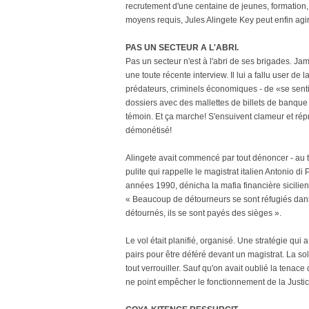
recrutement d'une centaine de jeunes, formation,
moyens requis, Jules Alingete Key peut enfin agir. 
PAS UN SECTEUR A L'ABRI.
Pas un secteur n'est à l'abri de ses brigades. Jama
une toute récente interview. Il lui a fallu user d
prédateurs, criminels économiques - de «se sentir 
dossiers avec des mallettes de billets de banque ! 
témoin. Et ça marche! S'ensuivent clameur et répr
démonétisé!
Alingete avait commencé par tout dénoncer - au
pulite qui rappelle le magistrat italien Antonio di
années 1990, dénicha la mafia financière sicilie
« Beaucoup de détourneurs se sont réfugiés dan
détournés, ils se sont payés des sièges ».
Le vol était planifié, organisé. Une stratégie qui
pairs pour être déféré devant un magistrat. La soli
tout verrouiller. Sauf qu'on avait oublié la tena
ne point empêcher le fonctionnement de la Justice.