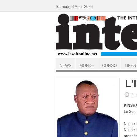
Aller au contenu principal
Samedi, 8 Août 2026
NEWS
MONDE
CONGO
LIFES
ACCUEIL
L'
lun
KINSHA
Le Soft
Nul ne l
Nul ne l
prophét