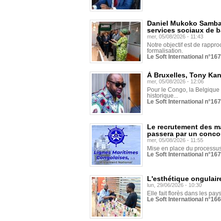
Daniel Mukoko Samba 
services sociaux de 
mer, 05/08/2026 - 11:43
Notre objectif est de rapproc
formalisation.
Le Soft International n°16
À Bruxelles, Tony Ka
mer, 05/08/2026 - 12:06
Pour le Congo, la Belgique e
historique...
Le Soft International n°16
Le recrutement des m
passera par un conco
mer, 05/08/2026 - 11:55
Mise en place du processus 
Le Soft International n°16
L'esthétique ongulaire
lun, 29/06/2026 - 10:30
Elle fait florès dans les pays
Le Soft International n°166