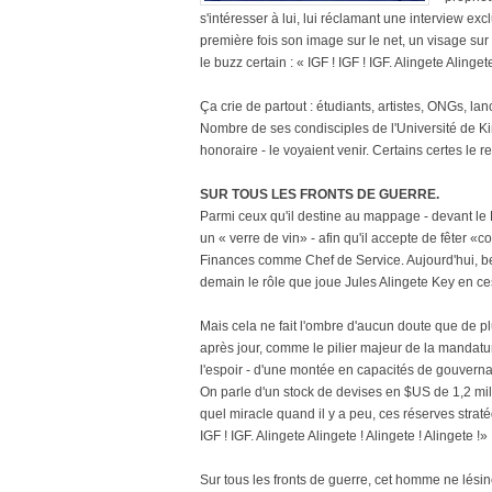
s'intéresser à lui, lui réclamant une interview ex
première fois son image sur le net, un visage sur 
le buzz certain : « IGF ! IGF ! IGF. Alingete Alingete
Ça crie de partout : étudiants, artistes, ONGs, la
Nombre de ses condisciples de l'Université de Kin
honoraire - le voyaient venir. Certains certes le r
SUR TOUS LES FRONTS DE GUERRE.
Parmi ceux qu'il destine au mappage - devant le PG
un « verre de vin» - afin qu'il accepte de fêter «
Finances comme Chef de Service. Aujourd'hui, bea
demain le rôle que joue Jules Alingete Key en c
Mais cela ne fait l'ombre d'aucun doute que de p
après jour, comme le pilier majeur de la mandatu
l'espoir - d'une montée en capacités de gouvernan
On parle d'un stock de devises en $US de 1,2 mi
quel miracle quand il y a peu, ces réserves stra
IGF ! IGF. Alingete Alingete ! Alingete ! Alingete !»
Sur tous les fronts de guerre, cet homme ne lésin