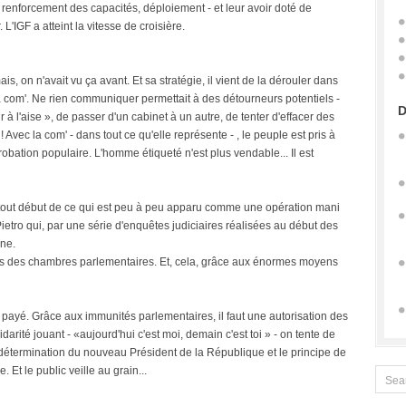
 renforcement des capacités, déploiement - et leur avoir doté de
L'IGF a atteint la vitesse de croisière.
is, on n'avait vu ça avant. Et sa stratégie, il vient de la dérouler dans
e la com'. Ne rien communiquer permettait à des détourneurs potentiels -
D
à l'aise », de passer d'un cabinet à un autre, de tenter d'effacer des
Avec la com' - dans tout ce qu'elle représente - , le peuple est pris à
obation populaire. L'homme étiqueté n'est plus vendable... Il est
 tout début de ce qui est peu à peu apparu comme une opération mani
 Pietro qui, par une série d'enquêtes judiciaires réalisées au début des
nne.
s des chambres parlementaires. Et, cela, grâce aux énormes moyens
 a payé. Grâce aux immunités parlementaires, il faut une autorisation des
darité jouant - «aujourd'hui c'est moi, demain c'est toi » - on tente de
ce détermination du nouveau Président de la République et le principe de
 Et le public veille au grain...