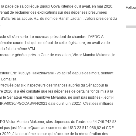
 page de sa collègue Bijoux Goya Kitenge qu'il avait, en mai 2020,
Follow
e venait de réclamer des explications sur des dépenses présumées
 d'affaires asiatique, HJ, du nom de Harish Jagtani. L'alors président du
.
acle s'il s'en sorte. Le nouveau président de chambre, l'AFDC-A
oire courte. Lui qui, en début de cette législature, en avait vu de
.. du fait du même ATM.
Procureur général près la Cour de cassation, Victor Mumba Mukomo, le
esteur Eric Rubuye Hakizimwami - volatilisé depuis des mois, sentant
u Lomalisa.
effectuée par six Inspecteurs des finances auprès du Sénat pour la
e 2020, il a été constaté que les dépenses de certains fonds mis à la
ar le Sénateur Alexis Thambwe Mwamba, ne sont pas justifiés», écrit-il
RMP.V/0030/PGCCAS/PN/2021 daté du 8 juin 2021). C'est des milliards
le PG Victor Mumba Mukomo, «les dépenses de l'ordre de 44.746.742,53
nt pas justifiés ». «Quant aux sommes de USD 23.512.086,62 et CDF
er 2020, à la deuxième caisse qui s'occupe de la rémunération des