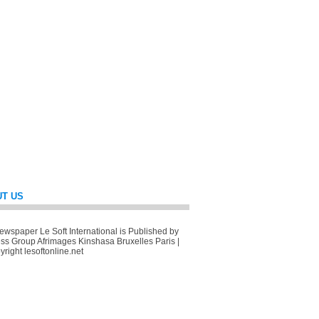
T US
wspaper Le Soft International is Published by
ss Group Afrimages Kinshasa Bruxelles Paris |
right lesoftonline.net