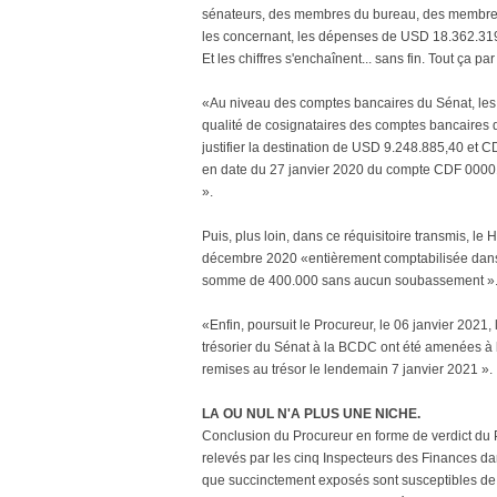
sénateurs, des membres du bureau, des membres 
les concernant, les dépenses de USD 18.362.319,
Et les chiffres s'enchaînent... sans fin. Tout ça par
«Au niveau des comptes bancaires du Sénat, l
qualité de cosignataires des comptes bancaires d
justifier la destination de USD 9.248.885,40 et
en date du 27 janvier 2020 du compte CDF 0000
».
Puis, plus loin, dans ce réquisitoire transmis, le
décembre 2020 «entièrement comptabilisée dans l
somme de 400.000 sans aucun soubassement »
«Enfin, poursuit le Procureur, le 06 janvier 2021,
trésorier du Sénat à la BCDC ont été amenées à
remises au trésor le lendemain 7 janvier 2021 ».
LA OU NUL N'A PLUS UNE NICHE.
Conclusion du Procureur en forme de verdict du Pr
relevés par les cinq Inspecteurs des Finances dan
que succinctement exposés sont susceptibles de c