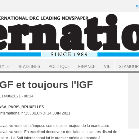
S
TYLE
HEADLINES
POLITIQUE
FINANCE
VIE
GLAMOUR
IGF et toujours l'IGF
, 14/06/2021 - 00:24
SA, PARIS, BRUXELLES.
 International n°1530|LUNDI 14 JUIN 2021.
'avait vu venir et il s'impose comme pilier majeur de la mandature.
'avait vu venir. En excellent découvreur des talents - d'autres disent de
iseur - Le Soft International fut le premier média au monde à