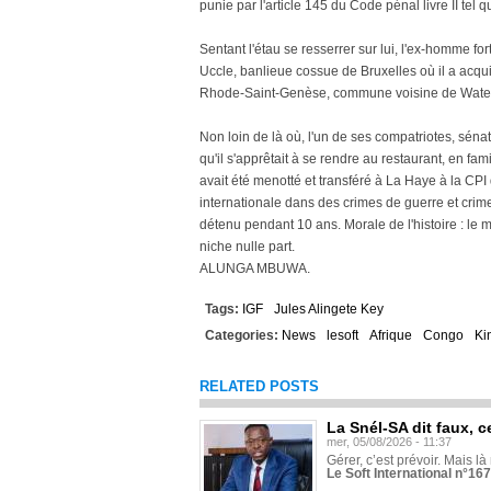
punie par l'article 145 du Code pénal livre II tel q
Sentant l'étau se resserrer sur lui, l'ex-homme for
Uccle, banlieue cossue de Bruxelles où il a acqu
Rhode-Saint-Genèse, commune voisine de Water
Non loin de là où, l'un de ses compatriotes, sén
qu'il s'apprêtait à se rendre au restaurant, en fa
avait été menotté et transféré à La Haye à la CPI
internationale dans des crimes de guerre et crime
détenu pendant 10 ans. Morale de l'histoire : le 
niche nulle part.
ALUNGA MBUWA.
Tags:
IGF
Jules Alingete Key
Categories:
News
lesoft
Afrique
Congo
Ki
RELATED POSTS
La Snél-SA dit faux, c
mer, 05/08/2026 - 11:37
Gérer, c’est prévoir. Mais là
Le Soft International n°16