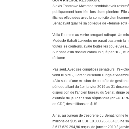
GOYA KITENGE RESSURGIT.
Alexis Thambwe Mwamba semblait avoir refermé la
publiquement humiliée, lors d'une plénière. Ell
illicites effectuées avec la complicité d'un homme
Sénat avait qualifié sa collègue de «femme sofa»
Voilà l'homme au verbe arrogant rattrapé. Un mir
Modeste Bahati Lukwebo ne paraît pas avoir la mém
toutes les couleurs, avalé toutes les couleuvres.
Sur base d'un dossier communiqué par l'IGF, le 
réclame.
Pas seul. Avec ses complices sénateurs : l'ex-Qu
venir le pire -, Florent Musendu Ilunga et Adamb
«A la suite d'une mission de contrôle de gestion 
période allant du 1er janvier 2019 au 31 décembr
disposition de l'ancien bureau du Sénat, dirigé p
d'entrée de jeu dans son réquisitoire (nr 2481/
en CDF, des millions en $US.
Ainsi, au bureau de trésorerie du Sénat, tonne 
millions de $US et CDF 10.000.956.864,35 ne so
3.617.629.294,96 reçus, de janvier 2019 à janvi