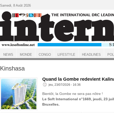
Aller au contenu principal
Samedi, 8 Août 2026
NEWS
MONDE
CONGO
LIFESTYLE
HEADLINES
POL
ACCUEIL
Kinshasa
Quand la Gombe redevient Kalin
jeu, 23/07/2026 - 16:36
Bientôt, la Gombe ne sera pas nôtre !
Le Soft International n°1669, jeudi, 23 jui
Bruxelles.