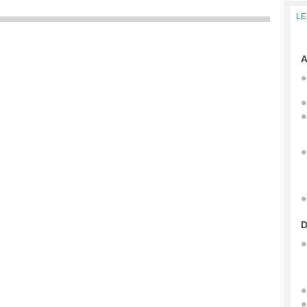
LE
A
D