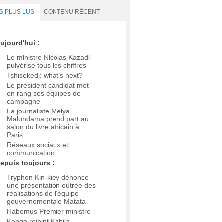
S PLUS LUS
CONTENU RÉCENT
ujourd'hui :
Le ministre Nicolas Kazadi
pulvérise tous les chiffres
Tshisekedi: what’s next?
Le président candidat met
en rang ses équipes de
campagne
La journaliste Melya
Malundama prend part au
salon du livre africain à
Paris
Réseaux sociaux et
communication
epuis toujours :
Tryphon Kin-kiey dénonce
une présentation outrée des
réalisations de l’équipe
gouvernementale Matata
Habemus Premier ministre
Kengo rejoint Kabila