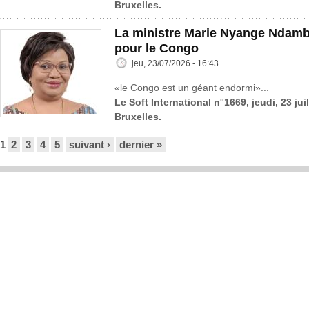
Bruxelles.
La ministre Marie Nyange Ndambo
pour le Congo
jeu, 23/07/2026 - 16:43
«le Congo est un géant endormi»...
Le Soft International n°1669, jeudi, 23 jui
Bruxelles.
Pages
1
2
3
4
5
suivant ›
dernier »