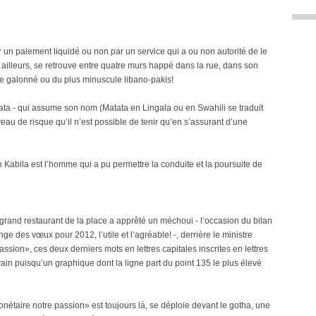
ur un paiement liquidé ou non par un service qui a ou non autorité de le
e ailleurs, se retrouve entre quatre murs happé dans la rue, dans son
le galonné ou du plus minuscule libano-pakis!
ata - qui assume son nom (Matata en Lingala ou en Swahili se traduit
eau de risque qu’il n’est possible de tenir qu’en s’assurant d’une
 Kabila est l’homme qui a pu permettre la conduite et la poursuite de
 grand restaurant de la place a apprêté un méchoui - l’occasion du bilan
ge des vœux pour 2012, l’utile et l’agréable! -, derrière le ministre
passion», ces deux derniers mots en lettres capitales inscrites en lettres
 vain puisqu’un graphique dont la ligne part du point 135 le plus élevé
 monétaire notre passion» est toujours là, se déploie devant le gotha, une