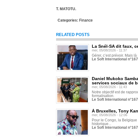
T. MATOTU.
Categories:
Finance
RELATED POSTS
La Snél-SA dit faux, c
mer, 05/08/2026 - 11:37
Gérer, c’est prévoir. Mais là
Le Soft International n°16
Daniel Mukoko Samba 
services sociaux de 
mer, 05/08/2026 - 11:43
Notre objectif est de rapproc
formalisation.
Le Soft International n°16
À Bruxelles, Tony Ka
mer, 05/08/2026 - 12:06
Pour le Congo, la Belgique e
historique...
Le Soft International n°16