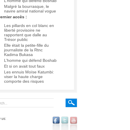
L’homme qui défend Boshab
Malgré la bourrasque, le
navire amiral national vogue
ernier accès :
Les pillards en col blanc en
liberté provisoire ne
rapportent que dalle au
Trésor public
Elle était la petite-fille du
journaliste de la Rtnc
Kadima Bukasa
L’homme qui défend Boshab
Et si on avait tout faux
Les ennuis Moïse Katumbi:
viser la haute charge
comporte des risques
 us: