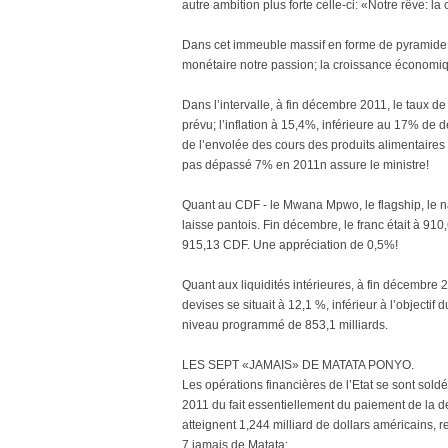
autre ambition plus forte celle-ci: «Notre rêve: l
Dans cet immeuble massif en forme de pyramide fai
monétaire notre passion; la croissance économiqu
Dans l’intervalle, à fin décembre 2011, le taux d
prévu; l’inflation à 15,4%, inférieure au 17% de dé
de l’envolée des cours des produits alimentaires 
pas dépassé 7% en 2011n assure le ministre!
Quant au CDF - le Mwana Mpwo, le flagship, le navi
laisse pantois. Fin décembre, le franc était à 9
915,13 CDF. Une appréciation de 0,5%!
Quant aux liquidités intérieures, à fin décembre
devises se situait à 12,1 %, inférieur à l’objecti
niveau programmé de 853,1 milliards.
LES SEPT «JAMAIS» DE MATATA PONYO.
Les opérations financières de l’Etat se sont sold
2011 du fait essentiellement du paiement de la de
atteignent 1,244 milliard de dollars américains, 
7 jamais de Matata: