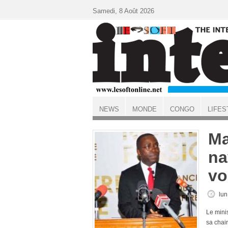
Aller au contenu principal
Samedi, 8 Août 2026
NEWS
MONDE
CONGO
LIFES
ACCUEIL
Ma
na
vo
lun
Le mini
sa chai