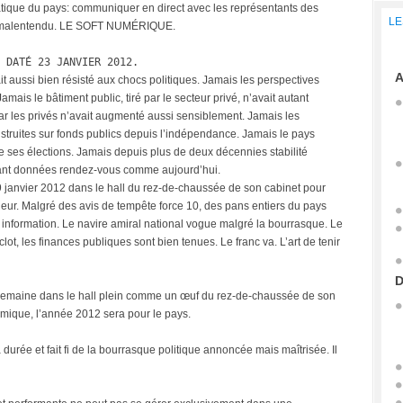
tique du pays: communiquer en direct avec les représentants des
LE
ut malentendu. LE SOFT NUMÉRIQUE.
 DATÉ 23 JANVIER 2012.
A
t aussi bien résisté aux chocs politiques. Jamais les perspectives
ais le bâtiment public, tiré par le secteur privé, n’avait autant
 les privés n’avait augmenté aussi sensiblement. Jamais les
nstruites sur fonds publics depuis l’indépendance. Jamais le pays
e ses élections. Jamais depuis plus de deux décennies stabilité
autant données rendez-vous comme aujourd’hui.
9 janvier 2012 dans le hall du rez-de-chaussée de son cabinet pour
ur. Malgré des avis de tempête force 10, des pans entiers du pays
te information. Le navire amiral national vogue malgré la bourrasque. Le
clot, les finances publiques sont bien tenues. Le franc va. L’art de tenir
D
semaine dans le hall plein comme un œuf du rez-de-chaussée de son
omique, l’année 2012 sera pour le pays.
durée et fait fi de la bourrasque politique annoncée mais maîtrisée. Il