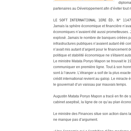
diploma
partenaires au Développement afin d’éviter to
LE SOFT INTERNATIONAL 1ERE ÉD. N° 1147
Jamais la sphère économique et financière n’avai
économiques n’avaient été aussi prometteuses. Jam
explosé. Jamais le nombre de banques créées par
infrastructures publiques n’avaient autant été co
n’avait mis autant d’argent pour le financement d
politique et stabilité économique ne s'étaient 
Le ministre Matata Ponyo Mapon se trouvait le 1
communiquer en première ligne. Tout à son honne
sont à l’œuvre. L’étranger a soif de la plus exac
crédit international revient au galop. Le miracle é
le gouvernail d’un vaissau par mauvais temps.
Augustin Matata Ponyo Mapon a tracé en fin de 
cabinet aseptisé, la ligne de ce qu’au plan écon
Le ministre des Finances situe son action dans la 
ne manque pas d’argument.