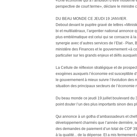
«Une économie qui a l’ambition d’être moderne 
perspective de court terme», déclare le ministr
DU BEAU MONDE CE JEUDI 19 JANVIER.
Debout devant le pupitre gravé de lettres «Minis
bi et multilatéraux, l’argentier national annonce q
plus emblématique est celui qui se consacre à la 
synergie avec d’autres services de l’Etat - Plan,
ministère des Finances et le gouvernement «à co
particulier sur les grands enjeux et défis auxquel
La Cellule de réflexion stratégique et de prospec
exogènes auxquels l’économie est susceptible d’ê
le gouvernement à mieux suivre l’évolution des 
situation des principaux secteurs de l’économie 
Du beau monde ce jeudi 19 juillet boulevard du 3
point douter l’un des plus importants sinon des
Qui annonce à un gotha d’ambassadeurs et chefs
développement charmés que l’année dernière, son
des demandes de paiement d’un total de CDF 396 m
à la qualité... de la dépense. Et a mis fermement 