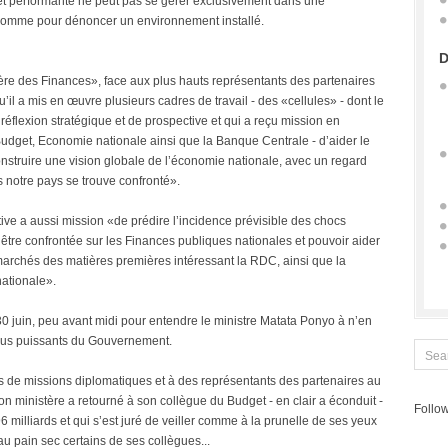
et performante ne peut pas se gérer exclusivement dans une
e comme pour dénoncer un environnement installé.
D
tère des Finances», face aux plus hauts représentants des partenaires
u’il a mis en œuvre plusieurs cadres de travail - des «cellules» - dont le
réflexion stratégique et de prospective et qui a reçu mission en
 Budget, Economie nationale ainsi que la Banque Centrale - d’aider le
nstruire une vision globale de l’économie nationale, avec un regard
s notre pays se trouve confronté».
tive a aussi mission «de prédire l’incidence prévisible des chocs
tre confrontée sur les Finances publiques nationales et pouvoir aider
marchés des matières premières intéressant la RDC, ainsi que la
nationale».
0 juin, peu avant midi pour entendre le ministre Matata Ponyo à n’en
 plus puissants du Gouvernement.
 de missions diplomatiques et à des représentants des partenaires au
 ministère a retourné à son collègue du Budget - en clair a éconduit -
Follow
illiards et qui s’est juré de veiller comme à la prunelle de ses yeux
au pain sec certains de ses collègues...