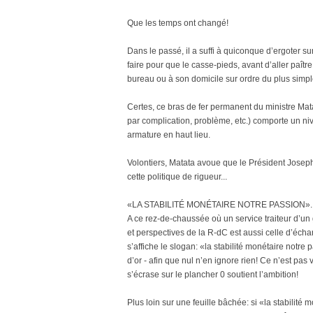
Que les temps ont changé!
Dans le passé, il a suffi à quiconque d’ergoter s
faire pour que le casse-pieds, avant d’aller paîtr
bureau ou à son domicile sur ordre du plus simp
Certes, ce bras de fer permanent du ministre Mat
par complication, problème, etc.) comporte un niv
armature en haut lieu.
Volontiers, Matata avoue que le Président Joseph
cette politique de rigueur...
«LA STABILITÉ MONÉTAIRE NOTRE PASSION».
A ce rez-de-chaussée où un service traiteur d’un
et perspectives de la R-dC est aussi celle d’échan
s’affiche le slogan: «la stabilité monétaire notre 
d’or - afin que nul n’en ignore rien! Ce n’est pas
s’écrase sur le plancher 0 soutient l’ambition!
Plus loin sur une feuille bâchée: si «la stabilité