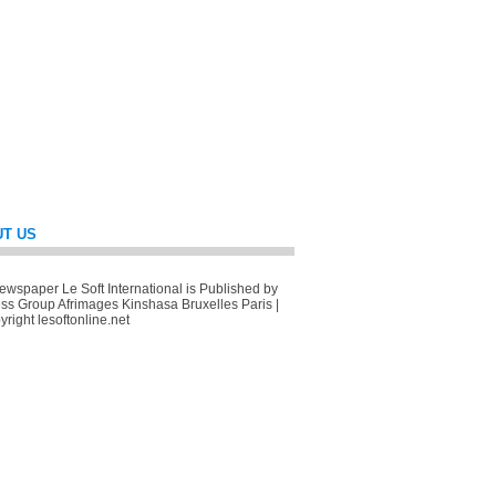
T US
wspaper Le Soft International is Published by
ss Group Afrimages Kinshasa Bruxelles Paris |
right lesoftonline.net