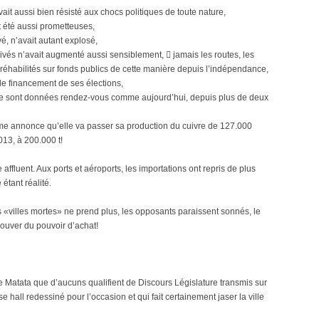
it aussi bien résisté aux chocs politiques de toute nature,
 été aussi prometteuses,
vé, n’avait autant explosé,
vés n’avait augmenté aussi sensiblement,  jamais les routes, les
u réhabilités sur fonds publics de cette manière depuis l’indépendance,
 le financement de ses élections,
e se sont données rendez-vous comme aujourd’hui, depuis plus de deux
e annonce qu’elle va passer sa production du cuivre de 127.000
013, à 200.000 t!
ffluent. Aux ports et aéroports, les importations ont repris de plus
tant réalité.
s «villes mortes» ne prend plus, les opposants paraissent sonnés, le
trouver du pouvoir d’achat!
e Matata que d’aucuns qualifient de Discours Législature transmis sur
hall redessiné pour l’occasion et qui fait certainement jaser la ville