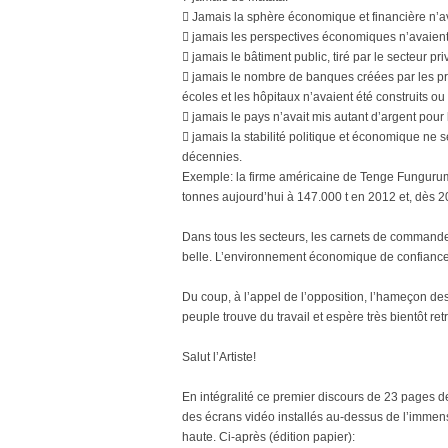
 Jamais la sphère économique et financière n’ava
 jamais les perspectives économiques n’avaient
 jamais le bâtiment public, tiré par le secteur pri
 jamais le nombre de banques créées par les pri
écoles et les hôpitaux n’avaient été construits o
 jamais le pays n’avait mis autant d’argent pour
 jamais la stabilité politique et économique n
décennies.
Exemple: la firme américaine de Tenge Fungurum
tonnes aujourd’hui à 147.000 t en 2012 et, dès 2
Dans tous les secteurs, les carnets de commande a
belle. L’environnement économique de confiance é
Du coup, à l’appel de l’opposition, l’hameçon de
peuple trouve du travail et espère très bientôt re
Salut l’Artiste!
En intégralité ce premier discours de 23 pages d
des écrans vidéo installés au-dessus de l’immense 
haute. Ci-après (édition papier):