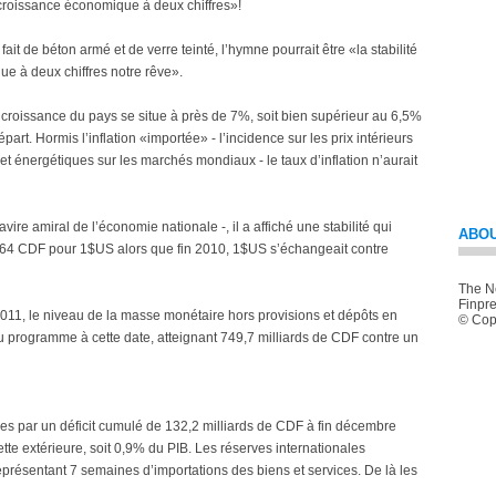
a croissance économique à deux chiffres»!
t de béton armé et de verre teinté, l’hymne pourrait être «la stabilité
e à deux chiffres notre rêve».
e croissance du pays se situe à près de 7%, soit bien supérieur au 6,5%
part. Hormis l’inflation «importée» - l’incidence sur les prix intérieurs
et énergétiques sur les marchés mondiaux - le taux d’inflation n’aurait
re amiral de l’économie nationale -, il a affiché une stabilité qui
ABOU
10,64 CDF pour 1$US alors que fin 2010, 1$US s’échangeait contre
The Ne
Finpre
 2011, le niveau de la masse monétaire hors provisions et dépôts en
© Copy
f du programme à cette date, atteignant 749,7 milliards de CDF contre un
ées par un déficit cumulé de 132,2 milliards de CDF à fin décembre
tte extérieure, soit 0,9% du PIB. Les réserves internationales
représentant 7 semaines d’importations des biens et services. De là les