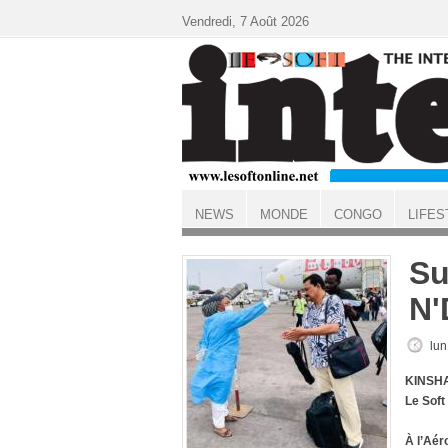
Aller au contenu principal
Vendredi, 7 Août 2026
NEWS
MONDE
CONGO
LIFES
ACCUEIL
Su
N'
lun
KINSHA
Le Soft
À l’Aér