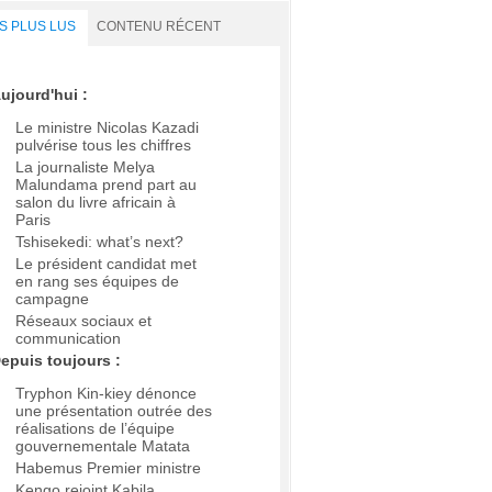
S PLUS LUS
CONTENU RÉCENT
ujourd'hui :
Le ministre Nicolas Kazadi
pulvérise tous les chiffres
La journaliste Melya
Malundama prend part au
salon du livre africain à
Paris
Tshisekedi: what’s next?
Le président candidat met
en rang ses équipes de
campagne
Réseaux sociaux et
communication
epuis toujours :
Tryphon Kin-kiey dénonce
une présentation outrée des
réalisations de l’équipe
gouvernementale Matata
Habemus Premier ministre
Kengo rejoint Kabila