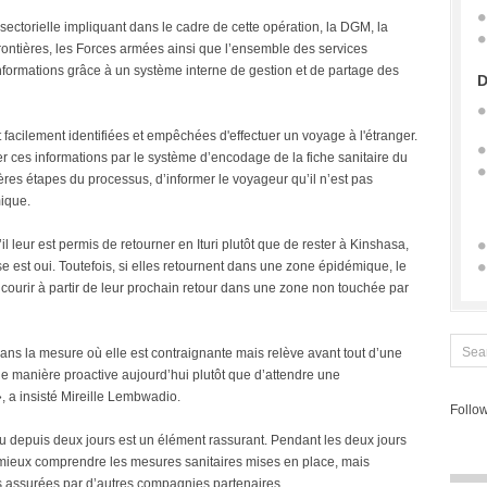
sectorielle impliquant dans le cadre de cette opération, la DGM, la
rontières, les Forces armées ainsi que l’ensemble des services
ormations grâce à un système interne de gestion et de partage des
D
t facilement identifiées et empêchées d'effectuer un voyage à l'étranger.
er ces informations par le système d’encodage de la fiche sanitaire du
ères étapes du processus, d’informer le voyageur qu’il n’est pas
mique.
leur est permis de retourner en Ituri plutôt que de rester à Kinshasa,
 est oui. Toutefois, si elles retournent dans une zone épidémique, le
ourir à partir de leur prochain retour dans une zone non touchée par
dans la mesure où elle est contraignante mais relève avant tout d’une
de manière proactive aujourd’hui plutôt que d’attendre une
 a insisté Mireille Lembwadio.
Follow
pu depuis deux jours est un élément rassurant. Pendant les deux jours
 mieux comprendre les mesures sanitaires mises en place, mais
ns assurées par d’autres compagnies partenaires.