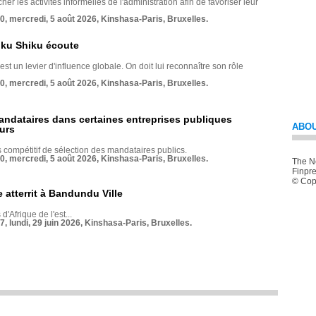
her les activités informelles de l'administration afin de favoriser leur
70, mercredi, 5 août 2026, Kinshasa-Paris, Bruxelles.
nku Shiku écoute
st un levier d'influence globale. On doit lui reconnaître son rôle
70, mercredi, 5 août 2026, Kinshasa-Paris, Bruxelles.
andataires dans certaines entreprises publiques
ABOU
urs
compétitif de sélection des mandataires publics.
70, mercredi, 5 août 2026, Kinshasa-Paris, Bruxelles.
The Ne
Finpre
© Copy
 atterrit à Bandundu Ville
 d'Afrique de l'est...
7, lundi, 29 juin 2026, Kinshasa-Paris, Bruxelles.