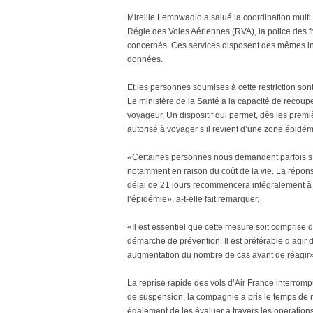
Mireille Lembwadio a salué la coordination multi 
Régie des Voies Aériennes (RVA), la police des f
concernés. Ces services disposent des mêmes inf
données.
Et les personnes soumises à cette restriction son
Le ministère de la Santé a la capacité de recoup
voyageur. Un dispositif qui permet, dès les premi
autorisé à voyager s’il revient d’une zone épidé
«Certaines personnes nous demandent parfois s’il 
notamment en raison du coût de la vie. La réponse
délai de 21 jours recommencera intégralement à c
l’épidémie», a-t-elle fait remarquer.
«Il est essentiel que cette mesure soit comprise 
démarche de prévention. Il est préférable d’agir 
augmentation du nombre de cas avant de réagir»,
La reprise rapide des vols d’Air France interrom
de suspension, la compagnie a pris le temps de
également de les évaluer à travers les opératio