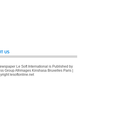
T US
wspaper Le Soft International is Published by
ss Group Afrimages Kinshasa Bruxelles Paris |
right lesoftonline.net