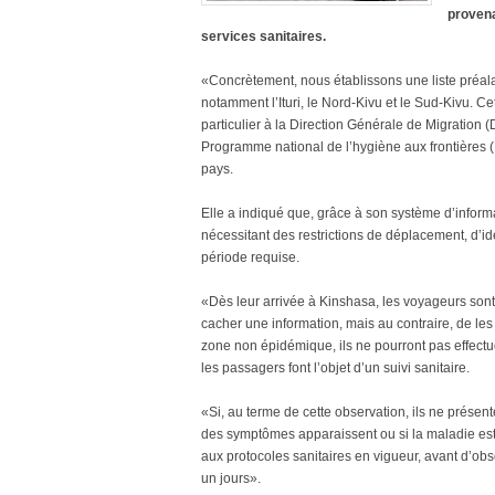
provena
services sanitaires.
«Concrètement, nous établissons une liste préa
notamment l’Ituri, le Nord-Kivu et le Sud-Kivu. Ce
particulier à la Direction Générale de Migration 
Programme national de l’hygiène aux frontières (
pays.
Elle a indiqué que, grâce à son système d’infor
nécessitant des restrictions de déplacement, d’id
période requise.
«Dès leur arrivée à Kinshasa, les voyageurs sont 
cacher une information, mais au contraire, de les
zone non épidémique, ils ne pourront pas effectue
les passagers font l’objet d’un suivi sanitaire.
«Si, au terme de cette observation, ils ne présen
des symptômes apparaissent ou si la maladie est
aux protocoles sanitaires en vigueur, avant d’obs
un jours».