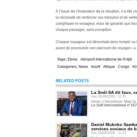
À l’issue de l’évaluation de la situation, il a été 
la nécessité de renforcer ces mesures et de veille
compliquer le voyageur, mais de garantir que tou
chaque passager, sans exception.
Chaque voyageur est désormais tenu remplir sa fi
avant de poursuivre son parcours de voyage», 
Tags:
Ebola
Aéroport International de N’djili
Categories:
News
lesoft
Afrique
Congo
Ki
RELATED POSTS
La Snél-SA dit faux, c
mer, 05/08/2026 - 11:37
Gérer, c’est prévoir. Mais là
Le Soft International n°16
Daniel Mukoko Samba 
services sociaux de 
mer, 05/08/2026 - 11:43