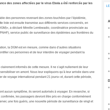
nce des zones affectées par le virus Ebola a été renforcée par les
LE
lable des personnes revenant des zones touchées par l’épidémie,
A
tte liste est ensuite transmise aux différents services concernés, en
(DGM)», a déclaré Mireille Lembwadio, coordinatrice provinciale au
PNHF), service public de surveillance des épidémies aux frontières du
mation, la DGM est en mesure, comme dans d’autres situations
entifier ces personnes et de leur interdire de voyager pendant la
clairement informés de cette mesure. Il ne s’agit nullement de leur
 sensibiliser en amont. Nous leur expliquons qu’à leur arrivée dans une
r de voyage international pendant 21 jours» et, durant cette période,
D
tent aucun symptôme, ils seront autorisés à voyager. En revanche, si
 confirmée, les passagers devront être pris en charge conformément
erver, une fois guéris, une nouvelle période de surveillance de vingt et