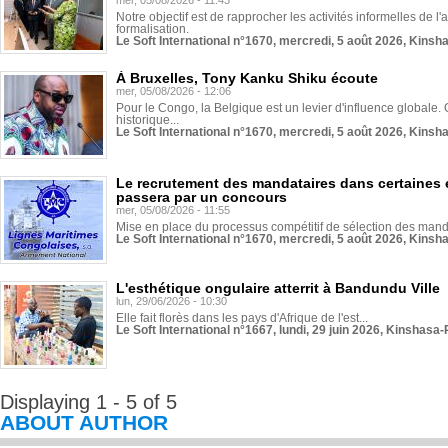
mer, 05/08/2026 - 11:43
Notre objectif est de rapprocher les activités informelles de l'
formalisation.
Le Soft International n°1670, mercredi, 5 août 2026, Kinsh
À Bruxelles, Tony Kanku Shiku écoute
mer, 05/08/2026 - 12:06
Pour le Congo, la Belgique est un levier d'influence globale. O
historique...
Le Soft International n°1670, mercredi, 5 août 2026, Kinsh
Le recrutement des mandataires dans certaines 
passera par un concours
mer, 05/08/2026 - 11:55
Mise en place du processus compétitif de sélection des manda
Le Soft International n°1670, mercredi, 5 août 2026, Kinsh
L'esthétique ongulaire atterrit à Bandundu Ville
lun, 29/06/2026 - 10:30
Elle fait florès dans les pays d'Afrique de l'est...
Le Soft International n°1667, lundi, 29 juin 2026, Kinshasa-
Displaying 1 - 5 of 5
ABOUT AUTHOR