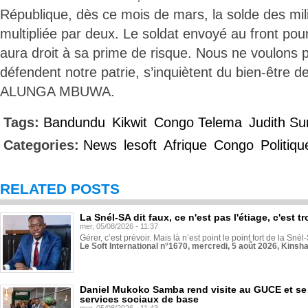
République, dès ce mois de mars, la solde des milit
multipliée par deux. Le soldat envoyé au front pou
aura droit à sa prime de risque. Nous ne voulons 
défendent notre patrie, s’inquiètent du bien-être de
ALUNGA MBUWA.
Tags:
Bandundu
Kikwit
Congo Telema
Judith S
Categories:
News
lesoft
Afrique
Congo
Politiqu
RELATED POSTS
La Snél-SA dit faux, ce n'est pas l'étiage, c'est
mer, 05/08/2026 - 11:37
Gérer, c’est prévoir. Mais là n’est point le point fort de la Sn
Le Soft International n°1670, mercredi, 5 août 2026, Kinsh
Daniel Mukoko Samba rend visite au GUCE et se
services sociaux de base