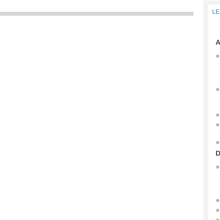
LE
A
D