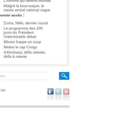
L’homme qui défend Boshab
Malgré la bourrasque, le
navire amiral national vogue
ernier accès :
Zuma, Nikki, dernier round
Le programme des 100
jours du Président
l’interminable débat
Mboso frappe un coup
Mettre le cap Congo
A Kinshasa, défis relevés,
défis à relever
 us: