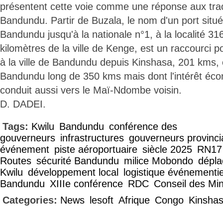
présentent cette voie comme une réponse aux tr
Bandundu. Partir de Buzala, le nom d'un port situé 
Bandundu jusqu'à la nationale n°1, à la localité 31
kilomètres de la ville de Kenge, est un raccourci p
à la ville de Bandundu depuis Kinshasa, 201 kms, 
Bandundu long de 350 kms mais dont l'intérêt écon
conduit aussi vers le Maï-Ndombe voisin.
D. DADEI.
Tags:
Kwilu
Bandundu
conférence des
gouverneurs
infrastructures
gouverneurs provinci
événement
piste aéroportuaire
siècle 2025
RN17
Routes
sécurité Bandundu
milice Mobondo
dépla
Kwilu
développement local
logistique événementie
Bandundu
XIIIe conférence
RDC
Conseil des Min
Categories:
News
lesoft
Afrique
Congo
Kinsha