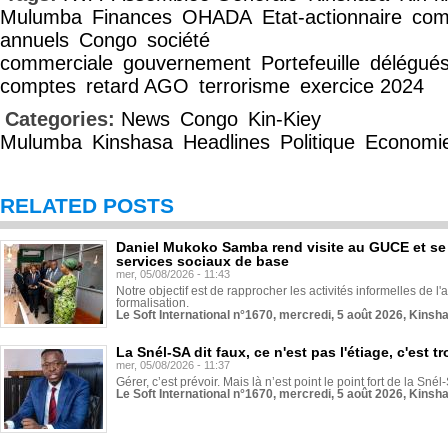
Mulumba
Finances
OHADA
Etat-actionnaire
com
annuels
Congo
société
commerciale
gouvernement
Portefeuille
délégué
comptes
retard AGO
terrorisme
exercice 2024
Categories:
News
Congo
Kin-Kiey
Mulumba
Kinshasa
Headlines
Politique
Economi
RELATED POSTS
Daniel Mukoko Samba rend visite au GUCE et se
services sociaux de base
mer, 05/08/2026 - 11:43
Notre objectif est de rapprocher les activités informelles de l'
formalisation.
Le Soft International n°1670, mercredi, 5 août 2026, Kinsh
La Snél-SA dit faux, ce n'est pas l'étiage, c'est
mer, 05/08/2026 - 11:37
Gérer, c’est prévoir. Mais là n’est point le point fort de la Sn
Le Soft International n°1670, mercredi, 5 août 2026, Kinsh