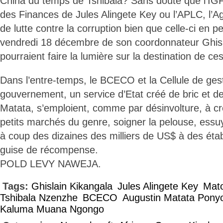
China du temps de Tshibala? Sans doute que l’IGF,
des Finances de Jules Alingete Key ou l’APLC, l’A
de lutte contre la corruption bien que celle-ci en
vendredi 18 décembre de son coordonnateur Ghisl
pourraient faire la lumière sur la destination de ces
Dans l’entre-temps, le BCECO et la Cellule de ge
gouvernement, un service d’Etat créé de bric et d
Matata, s’emploient, comme par désinvolture, à cré
petits marchés du genre, soigner la pelouse, essuy
à coup des dizaines des milliers de US$ à des éta
guise de récompense.
POLD LEVY NAWEJA.
Tags:
Ghislain Kikangala
Jules Alingete Key
Mat
Tshibala Nzenzhe
BCECO
Augustin Matata Pon
Kaluma Muana Ngongo