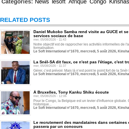
Categories:
News
lesoft
Afrique
Congo
Kinsha
RELATED POSTS
Daniel Mukoko Samba rend visite au GUCE et se
services sociaux de base
mer, 05/08/2026 - 11:43
Notre objectif est de rapprocher les activités informelles de l'
formalisation.
Le Soft International n°1670, mercredi, 5 août 2026, Kinsh
La Snél-SA dit faux, ce n'est pas l'étiage, c'est
mer, 05/08/2026 - 11:37
Gérer, c’est prévoir. Mais là n’est point le point fort de la Sn
Le Soft International n°1670, mercredi, 5 août 2026, Kinsh
À Bruxelles, Tony Kanku Shiku écoute
mer, 05/08/2026 - 12:06
Pour le Congo, la Belgique est un levier d'influence globale. O
historique...
Le Soft International n°1670, mercredi, 5 août 2026, Kinsh
Le recrutement des mandataires dans certaines 
passera par un concours