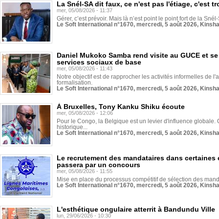
La Snél-SA dit faux, ce n'est pas l'étiage, c'est
mer, 05/08/2026 - 11:37
Gérer, c’est prévoir. Mais là n’est point le point fort de la Sn
Le Soft International n°1670, mercredi, 5 août 2026, Kinsh
Daniel Mukoko Samba rend visite au GUCE et se
services sociaux de base
mer, 05/08/2026 - 11:43
Notre objectif est de rapprocher les activités informelles de l'
formalisation.
Le Soft International n°1670, mercredi, 5 août 2026, Kinsh
À Bruxelles, Tony Kanku Shiku écoute
mer, 05/08/2026 - 12:06
Pour le Congo, la Belgique est un levier d'influence globale. O
historique...
Le Soft International n°1670, mercredi, 5 août 2026, Kinsh
Le recrutement des mandataires dans certaines 
passera par un concours
mer, 05/08/2026 - 11:55
Mise en place du processus compétitif de sélection des manda
Le Soft International n°1670, mercredi, 5 août 2026, Kinsh
L'esthétique ongulaire atterrit à Bandundu Ville
lun, 29/06/2026 - 10:30