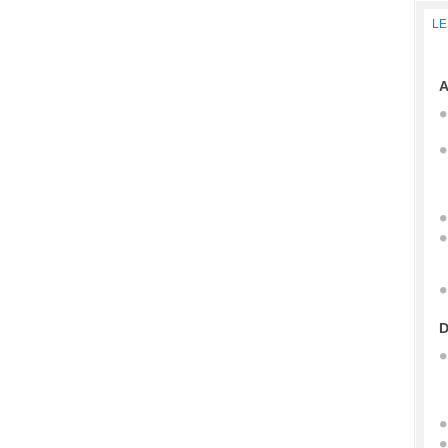
LE
A
D