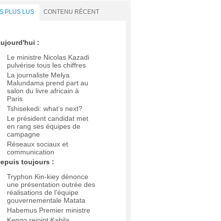
S PLUS LUS
CONTENU RÉCENT
ujourd'hui :
Le ministre Nicolas Kazadi
pulvérise tous les chiffres
La journaliste Melya
Malundama prend part au
salon du livre africain à
Paris
Tshisekedi: what’s next?
Le président candidat met
en rang ses équipes de
campagne
Réseaux sociaux et
communication
epuis toujours :
Tryphon Kin-kiey dénonce
une présentation outrée des
réalisations de l’équipe
gouvernementale Matata
Habemus Premier ministre
Kengo rejoint Kabila