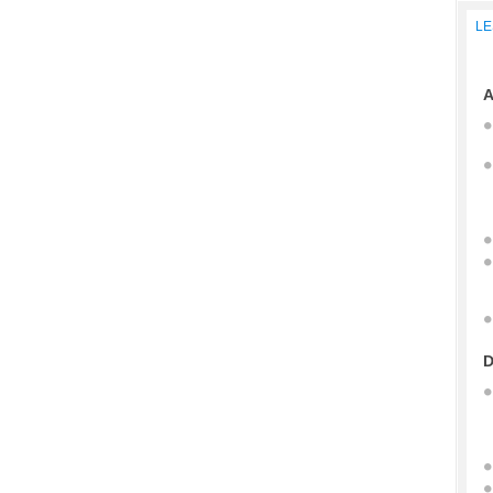
LE
A
D