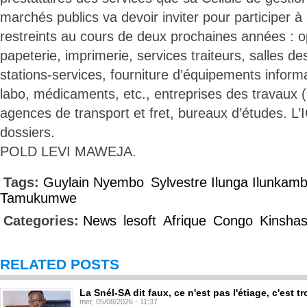
marchés publics va devoir inviter pour participer à
restreints au cours de deux prochaines années : 
papeterie, imprimerie, services traiteurs, salles d
stations-services, fourniture d’équipements inform
labo, médicaments, etc., entreprises des travaux (
agences de transport et fret, bureaux d’études. L’
dossiers.
POLD LEVI MAWEJA.
Tags:
Guylain Nyembo
Sylvestre Ilunga Ilunkam
Tamukumwe
Categories:
News
lesoft
Afrique
Congo
Kinsha
RELATED POSTS
La Snél-SA dit faux, ce n'est pas l'étiage, c'est
mer, 05/08/2026 - 11:37