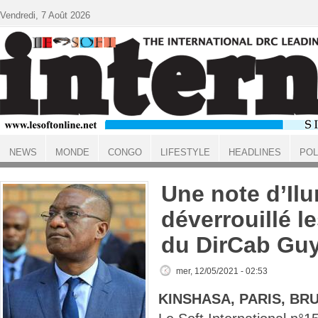
Aller au contenu principal
Vendredi, 7 Août 2026
NEWS
MONDE
CONGO
LIFESTYLE
HEADLINES
POL
ACCUEIL
Une note d’Il
déverrouillé le
du DirCab Gu
mer, 12/05/2021 - 02:53
KINSHASA, PARIS, BR