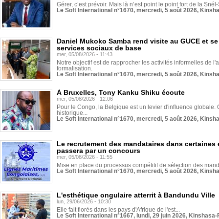
Gérer, c’est prévoir. Mais là n’est point le point fort de la Sn
Le Soft International n°1670, mercredi, 5 août 2026, Kinsh
Daniel Mukoko Samba rend visite au GUCE et se
services sociaux de base
mer, 05/08/2026 - 11:43
Notre objectif est de rapprocher les activités informelles de l'
formalisation.
Le Soft International n°1670, mercredi, 5 août 2026, Kinsh
À Bruxelles, Tony Kanku Shiku écoute
mer, 05/08/2026 - 12:06
Pour le Congo, la Belgique est un levier d'influence globale. O
historique...
Le Soft International n°1670, mercredi, 5 août 2026, Kinsh
Le recrutement des mandataires dans certaines 
passera par un concours
mer, 05/08/2026 - 11:55
Mise en place du processus compétitif de sélection des manda
Le Soft International n°1670, mercredi, 5 août 2026, Kinsh
L'esthétique ongulaire atterrit à Bandundu Ville
lun, 29/06/2026 - 10:30
Elle fait florès dans les pays d'Afrique de l'est...
Le Soft International n°1667, lundi, 29 juin 2026, Kinshasa-