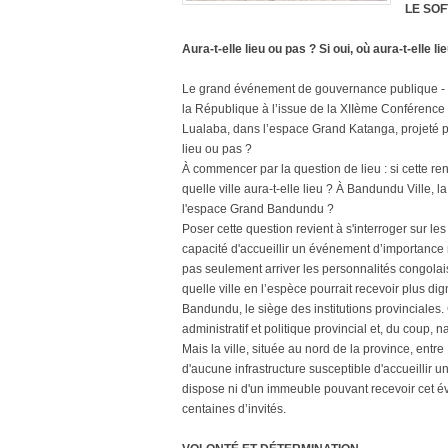
LE SOF
Aura-t-elle lieu ou pas ? Si oui, où aura-t-elle li
Le grand événement de gouvernance publique - l
la République à l’issue de la XIIème Conférence
Lualaba, dans l’espace Grand Katanga, projeté p
lieu ou pas ?
À commencer par la question de lieu : si cette re
quelle ville aura-t-elle lieu ? À Bandundu Ville, l
l'espace Grand Bandundu ?
Poser cette question revient à s'interroger sur les
capacité d'accueillir un événement d’importance n
pas seulement arriver les personnalités congolais
quelle ville en l’espèce pourrait recevoir plus di
Bandundu, le siège des institutions provinciales. 
administratif et politique provincial et, du coup, na
Mais la ville, située au nord de la province, e
d'aucune infrastructure susceptible d'accueillir 
dispose ni d'un immeuble pouvant recevoir cet é
centaines d’invités.