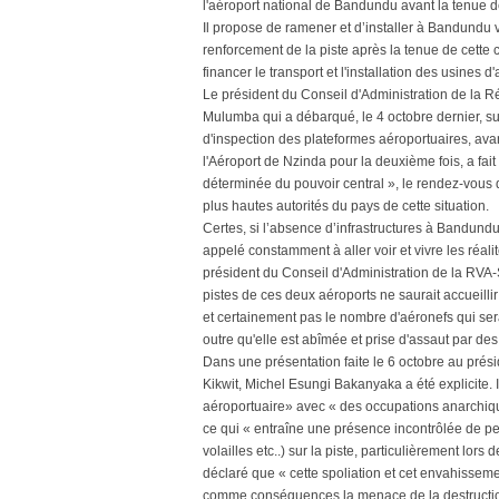
l'aéroport national de Bandundu avant la tenue 
Il propose de ramener et d’installer à Bandundu v
renforcement de la piste après la tenue de cette
financer le transport et l'installation des usine
Le président du Conseil d'Administration de la 
Mulumba qui a débarqué, le 4 octobre dernier, sur
d'inspection des plateformes aéroportuaires, avant
l'Aéroport de Nzinda pour la deuxième fois, a fai
déterminée du pouvoir central », le rendez-vous d
plus hautes autorités du pays de cette situation.
Certes, si l’absence d’infrastructures à Bandund
appelé constamment à aller voir et vivre les réali
président du Conseil d'Administration de la RVA-S
pistes de ces deux aéroports ne saurait accueillir
et certainement pas le nombre d'aéronefs qui ser
outre qu'elle est abîmée et prise d'assaut par des
Dans une présentation faite le 6 octobre au prés
Kikwit, Michel Esungi Bakanyaka a été explicite. I
aéroportuaire» avec « des occupations anarchique
ce qui « entraîne une présence incontrôlée de pe
volailles etc..) sur la piste, particulièrement lo
déclaré que « cette spoliation et cet envahisseme
comme conséquences la menace de la destruction 