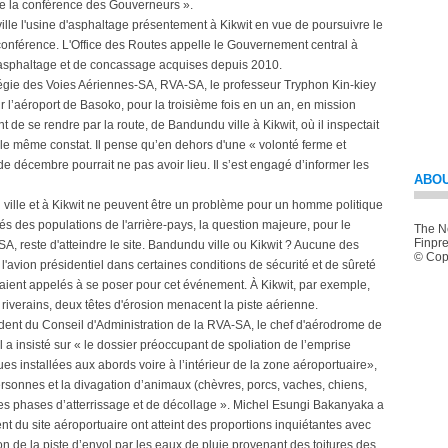
de la conférence des Gouverneurs ».
ille l'usine d'asphaltage présentement à Kikwit en vue de poursuivre le
 conférence. L'Office des Routes appelle le Gouvernement central à
s d'asphaltage et de concassage acquises depuis 2010.
Régie des Voies Aériennes-SA, RVA-SA, le professeur Tryphon Kin-kiey
 l’aéroport de Basoko, pour la troisième fois en un an, en mission
 de se rendre par la route, de Bandundu ville à Kikwit, où il inspectait
t le même constat. Il pense qu’en dehors d'une « volonté ferme et
e décembre pourrait ne pas avoir lieu. Il s’est engagé d’informer les
ABOU
u ville et à Kikwit ne peuvent être un problème pour un homme politique
tés des populations de l'arrière-pays, la question majeure, pour le
The Ne
Finpre
A, reste d'atteindre le site. Bandundu ville ou Kikwit ? Aucune des
© Copy
 l'avion présidentiel dans certaines conditions de sécurité et de sûreté
aient appelés à se poser pour cet événement. À Kikwit, par exemple,
 riverains, deux têtes d'érosion menacent la piste aérienne.
ident du Conseil d'Administration de la RVA-SA, le chef d'aérodrome de
l a insisté sur « le dossier préoccupant de spoliation de l’emprise
s installées aux abords voire à l’intérieur de la zone aéroportuaire»,
rsonnes et la divagation d’animaux (chèvres, porcs, vaches, chiens,
rs des phases d’atterrissage et de décollage ». Michel Esungi Bakanyaka a
nt du site aéroportuaire ont atteint des proportions inquiétantes avec
de la piste d’envol par les eaux de pluie provenant des toitures des