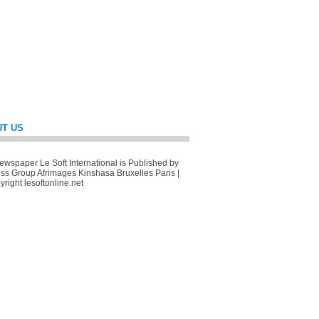
T US
wspaper Le Soft International is Published by
ss Group Afrimages Kinshasa Bruxelles Paris |
right lesoftonline.net