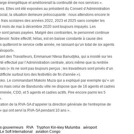
arge énergétique et améliorerait la continuité de nos services ».
ées. Elles ont été exposées au président du Conseil d’Administration
social, la situation demeure préoccupante : nous attendons encore le
s frais scolaires des années 2022, 2023 et 2025 sans compter les
08 mois de mai à décembre 2020 sont toujours impayés. Les
 sont jamais payées. Malgré des contraintes, le personnel continue
voir. Notre effectif, hélas, est en baisse constante à cause des
s quitteront le service cette année, ne laissant qu’un total de six agents
aéroport».
t des Travailleurs, Emmanuel Ntesa Banudjika, qui a insisté sur les
été effectué par l’Administration centrale, alors même que la rentrée
frais (« ils ne sont pas toujours perçus ; les travailleurs sont privés d’un
ficile surtout lors des festivités de fin d'année »).
oko. Le commandant Makolo Muza qui a expliqué par exemple qu’« un
res mais celui de Bandundu ville ne dispose que de 16 agents et cadres
rminée, CDD, et 5 agents et cadres actifs. Pire encore parmi les 5
».
ation de la RVA-SA d’appeler la direction générale de l'entreprise de
D « qui ont servi la RVA-SA pendant 10 ans ».
s gouverneurs
RVA
Tryphon Kin-kiey Mulumba
aéroport
Le Soft International
aviation Congo