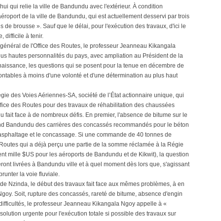
hui qui relie la ville de Bandundu avec l'extérieur. À condition
aéroport de la ville de Bandundu, qui est actuellement desservi par trois
e brousse ». Sauf que le délai, pour l'exécution des travaux, d'ici le
ifficile à tenir.
 général de l'Office des Routes, le professeur Jeanneau Kikangala
us hautes personnalités du pays, avec ampliation au Président de la
nnaissance, les questions qui se posent pour la tenue en décembre de
montables à moins d'une volonté et d'une détermination au plus haut
égie des Voies Aériennes-SA, société de l’État actionnaire unique, qui
ffice des Routes pour des travaux de réhabilitation des chaussées
 fait face à de nombreux défis. En premier, l'absence de bitume sur le
and Bandundu des carrières des concassés recommandés pour le béton
l'asphaltage et le concassage. Si une commande de 40 tonnes de
es Routes qui a déjà perçu une partie de la somme réclamée à la Régie
ent mille $US pour les aéroports de Bandundu et de Kikwit), la question
ont livrées à Bandundu ville et à quel moment dès lors que, s'agissant
unter la voie fluviale.
t de Nzinda, le début des travaux fait face aux mêmes problèmes, à en
goy. Soit, rupture des concassés, rareté de bitume, absence d'engin
 difficultés, le professeur Jeanneau Kikangala Ngoy appelle à «
solution urgente pour l'exécution totale si possible des travaux sur