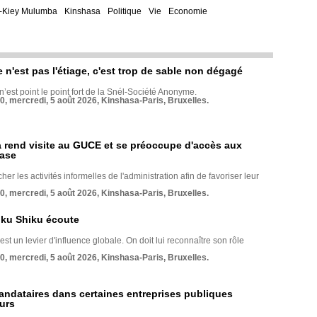
-Kiey Mulumba
Kinshasa
Politique
Vie
Economie
e n'est pas l'étiage, c'est trop de sable non dégagé
 n’est point le point fort de la Snél-Société Anonyme.
70, mercredi, 5 août 2026, Kinshasa-Paris, Bruxelles.
rend visite au GUCE et se préoccupe d'accès aux
base
her les activités informelles de l'administration afin de favoriser leur
70, mercredi, 5 août 2026, Kinshasa-Paris, Bruxelles.
nku Shiku écoute
st un levier d'influence globale. On doit lui reconnaître son rôle
70, mercredi, 5 août 2026, Kinshasa-Paris, Bruxelles.
andataires dans certaines entreprises publiques
urs