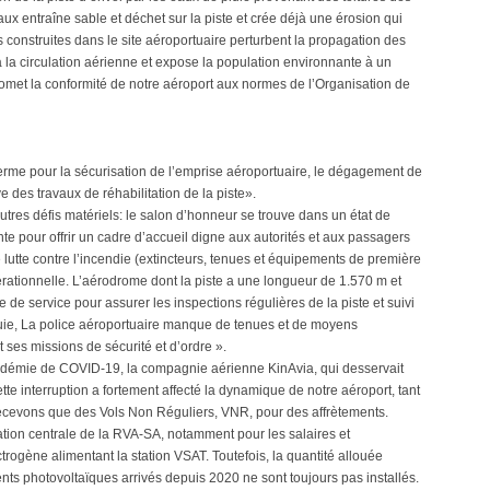
x entraîne sable et déchet sur la piste et crée déjà une érosion qui
 construites dans le site aéroportuaire perturbent la propagation des
 la circulation aérienne et expose la population environnante à un
omet la conformité de notre aéroport aux normes de l’Organisation de
erme pour la sécurisation de l’emprise aéroportuaire, le dégagement de
ve des travaux de réhabilitation de la piste».
utres défis matériels: le salon d’honneur se trouve dans un état de
te pour offrir un cadre d’accueil digne aux autorités et aux passagers
utte contre l’incendie (extincteurs, tenues et équipements de première
érationnelle. L’aérodrome dont la piste a une longueur de 1.570 m et
de service pour assurer les inspections régulières de la piste et suivi
pluie, La police aéroportuaire manque de tenues et de moyens
 ses missions de sécurité et d’ordre ».
pandémie de COVID-19, la compagnie aérienne KinAvia, qui desservait
tte interruption a fortement affecté la dynamique de notre aéroport, tant
 recevons que des Vols Non Réguliers, VNR, pour des affrètements.
ation centrale de la RVA-SA, notamment pour les salaires et
rogène alimentant la station VSAT. Toutefois, la quantité allouée
nts photovoltaïques arrivés depuis 2020 ne sont toujours pas installés.