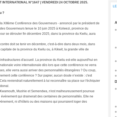
T INTERNATIONAL N°1647 | VENDREDI 24 OCTOBRE 2025.
LE
eu ?
A
a XIIIème Conférence des Gouverneurs - annoncé par le président de
 des Gouverneurs tenue le 10 juin 2025 à Kolwezi, province du
our se dérouler fin décembre 2025, dans la province du Kwilu, aura
ncontre doit se tenir en décembre, c'est-à-dire dans deux mois, dans
a capitale de la province du Kwilu ou, à Kikwit, la grande ville de
 infrastructures d'accueil. La province du Kwilu est-elle aujourd'hui en
ationale voire internationale dès lors que cette conférence ne verra
es, elle verra aussi arriver des personnalités étrangères ? Du coup,
gnement cette conférence ? Sur papier, aucun doute n’existe : c'est
Cela reviendrait naturellement à lui reconnaître sa place sur l'échiquier
D
tional.
ntre Kwamouth, Mushie et Semendwa, n'est malheureusement pourvue
un événement qui drainerait des centaines de personnalités. Elle ne
vénement, ni d'hôtels ou des maisons qui pourraient loger des