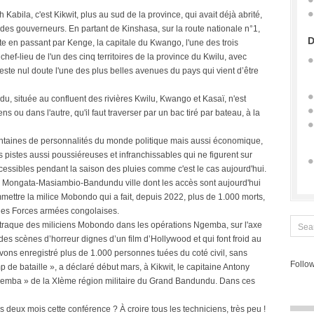
abila, c'est Kikwit, plus au sud de la province, qui avait déjà abrité,
s gouverneurs. En partant de Kinshasa, sur la route nationale n°1,
D
te en passant par Kenge, la capitale du Kwango, l'une des trois
ef-lieu de l'un des cinq territoires de la province du Kwilu, avec
ste nul doute l'une des plus belles avenues du pays qui vient d’être
ndu, située au confluent des rivières Kwilu, Kwango et Kasaï, n'est
s ou dans l'autre, qu'il faut traverser par un bac tiré par bateau, à la
entaines de personnalités du monde politique mais aussi économique,
des pistes aussi poussiéreuses et infranchissables qui ne figurent sur
essibles pendant la saison des pluies comme c'est le cas aujourd'hui.
N 17 Mongata-Masiambio-Bandundu ville dont les accès sont aujourd'hui
mettre la milice Mobondo qui a fait, depuis 2022, plus de 1.000 morts,
 les Forces armées congolaises.
 de traque des miliciens Mobondo dans les opérations Ngemba, sur l'axe
s scènes d’horreur dignes d’un film d’Hollywood et qui font froid au
vons enregistré plus de 1.000 personnes tuées du coté civil, sans
Follow
 de bataille », a déclaré début mars, à Kikwit, le capitaine Antony
gemba » de la XIème région militaire du Grand Bandundu. Dans ces
s deux mois cette conférence ? À croire tous les techniciens, très peu !