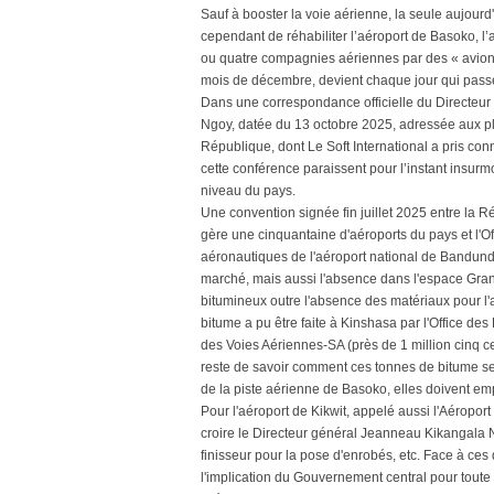
Sauf à booster la voie aérienne, la seule aujourd'
cependant de réhabiliter l’aéroport de Basoko, l’
ou quatre compagnies aériennes par des « avions d
mois de décembre, devient chaque jour qui passe, d
Dans une correspondance officielle du Directeur
Ngoy, datée du 13 octobre 2025, adressée aux pl
République, dont Le Soft International a pris co
cette conférence paraissent pour l’instant insur
niveau du pays.
Une convention signée fin juillet 2025 entre la R
gère une cinquantaine d'aéroports du pays et l'O
aéronautiques de l'aéroport national de Bandundu
marché, mais aussi l'absence dans l'espace Gr
bitumineux outre l'absence des matériaux pour 
bitume a pu être faite à Kinshasa par l'Office d
des Voies Aériennes-SA (près de 1 million cinq c
reste de savoir comment ces tonnes de bitume ser
de la piste aérienne de Basoko, elles doivent empr
Pour l'aéroport de Kikwit, appelé aussi l'Aéropor
croire le Directeur général Jeanneau Kikangala N
finisseur pour la pose d'enrobés, etc. Face à ces
l'implication du Gouvernement central pour toute 