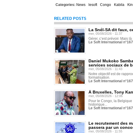
Categories:
News
lesoft
Congo
Kabila
Kin
RELATED POSTS
La Snél-SA dit faux, c
mer, 05/08/2026 - 11:37
Gérer, c’est prévoir. Mais là
Le Soft International n°16
Daniel Mukoko Samba 
services sociaux de 
mer, 05/08/2026 - 11:43
Notre objectif est de rapproc
formalisation.
Le Soft International n°16
À Bruxelles, Tony Ka
mer, 05/08/2026 - 12:06
Pour le Congo, la Belgique e
historique...
Le Soft International n°16
Le recrutement des m
passera par un conco
mer, 05/08/2026 - 11:55