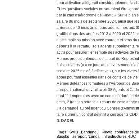
Leur activation allégerait considérablement la ch
Et les questions sociales ne sauraient être ignor
par le chef d'aérodrome de Kikwit. « Sur le plan 
salaire du mois de septembre 2024, ainsi que le
arriérés de 40 mois antérieurs additionnés aux 
gratifications des années 2013 à 2020 et 2022 ne
d’accomplir sa mission avec courage et sens du de
départs à la retraite. Trois agents supplémentaire
actifs pour assurer l’ensemble des activités de l’
Mêmes propos entendus de la part du Représentan
frais scolaires (« à ce jour, aucun versement n’a 
scolaire 2025 est déjà effective »), sur les vivres 
appui pourtant essentiel dans ce contexte de vie dif
Mêmes doléances formulées à l'Aéroport de Bas
aéroport national devrait avoir 38 Agents et Cad
dont 11 temporaires avec un contrat à durée déte
actifs, 2 iront en retraite au cours de cette année 
Il a demandé au président du Conseil d'Administr
faire signer un contrat définitif à ces agents CD
D. DADEI.
Tags:
Kwilu
Bandundu
Kikwit
conférence de
Basoko
aéroport Nzinda
infrastructures RDC