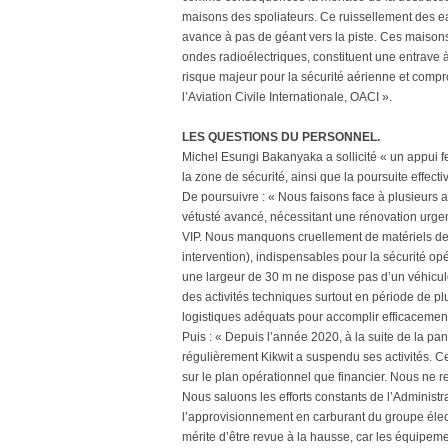
maisons des spoliateurs. Ce ruissellement des eau
avance à pas de géant vers la piste. Ces maisons
ondes radioélectriques, constituent une entrave à
risque majeur pour la sécurité aérienne et compr
l’Aviation Civile Internationale, OACI ».
LES QUESTIONS DU PERSONNEL.
Michel Esungi Bakanyaka a sollicité « un appui f
la zone de sécurité, ainsi que la poursuite effecti
De poursuivre : « Nous faisons face à plusieurs a
vétusté avancé, nécessitant une rénovation urgen
VIP. Nous manquons cruellement de matériels de l
intervention), indispensables pour la sécurité op
une largeur de 30 m ne dispose pas d’un véhicule 
des activités techniques surtout en période de 
logistiques adéquats pour accomplir efficacement
Puis : « Depuis l’année 2020, à la suite de la 
régulièrement Kikwit a suspendu ses activités. Ce
sur le plan opérationnel que financier. Nous ne
Nous saluons les efforts constants de l’Administr
l’approvisionnement en carburant du groupe élect
mérite d’être revue à la hausse, car les équipeme