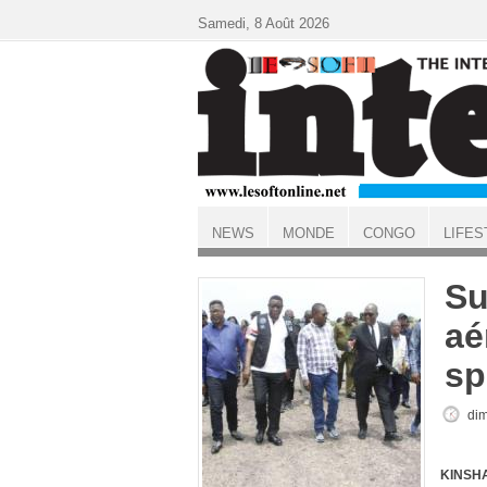
Aller au contenu principal
Samedi, 8 Août 2026
NEWS
MONDE
CONGO
LIFES
ACCUEIL
Su
aé
sp
dim
KINSHA