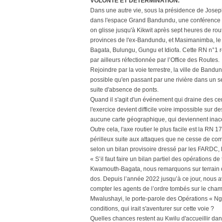
VOLONTÉ ET DÉTERMINATION.
Dans une autre vie, sous la présidence de Joseph K
dans l'espace Grand Bandundu, une conférence de
on glisse jusqu'à Kikwit après sept heures de rou
provinces de l'ex-Bandundu, et Masimanimba, le ch
Bagata, Bulungu, Gungu et Idiofa. Cette RN n°1 re
par ailleurs réfectionnée par l’Office des Routes.
Rejoindre par la voie terrestre, la ville de Bandu
possible qu'en passant par une rivière dans un sen
suite d'absence de ponts.
Quand il s'agit d'un événement qui draine des c
l'exercice devient difficile voire impossible sur 
aucune carte géographique, qui deviennent inacc
Outre cela, l'axe routier le plus facile est la R
périlleux suite aux attaques que ne cesse de com
selon un bilan provisoire dressé par les FARDC,
« S’il faut faire un bilan partiel des opérations
Kwamouth-Bagata, nous remarquons sur terrain de
dos. Depuis l’année 2022 jusqu’à ce jour, nous a
compter les agents de l’ordre tombés sur le champ
Mwalushayi, le porte-parole des Opérations « N
conditions, qui irait s'aventurer sur cette voie ?
Quelles chances restent au Kwilu d'accueillir dan