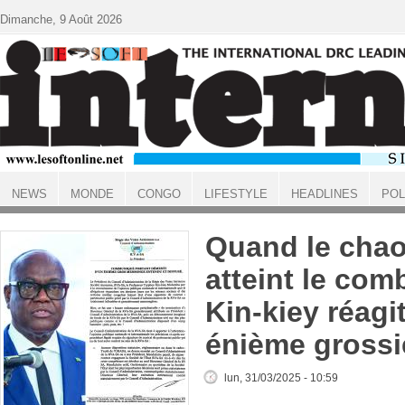
Aller au contenu principal
Dimanche, 9 Août 2026
NEWS
MONDE
CONGO
LIFESTYLE
HEADLINES
POL
ACCUEIL
Quand le chao
atteint le com
Kin-kiey réagi
énième gross
lun, 31/03/2025 - 10:59