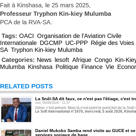
Fait à Kinshasa, le 25 mars 2025,
Professeur Tryphon Kin-kiey Mulumba
PCA de la RVA-SA.
Tags:
OACI
Organisation de l’Aviation Civile
Internationale
DGCMP
UC-PPP
Régie des Voies
SA
Tryphon Kin-kiey Mulumba
Categories:
News
lesoft
Afrique
Congo
Kin-Kie
Mulumba
Kinshasa
Politique
Finance
Vie
Econo
RELATED POSTS
La Snél-SA dit faux, ce n'est pas l'étiage, c'est
mer, 05/08/2026 - 11:37
Gérer, c’est prévoir. Mais là n’est point le point fort de la Sn
Le Soft International n°1670, mercredi, 5 août 2026, Kinsh
Daniel Mukoko Samba rend visite au GUCE et se
services sociaux de base