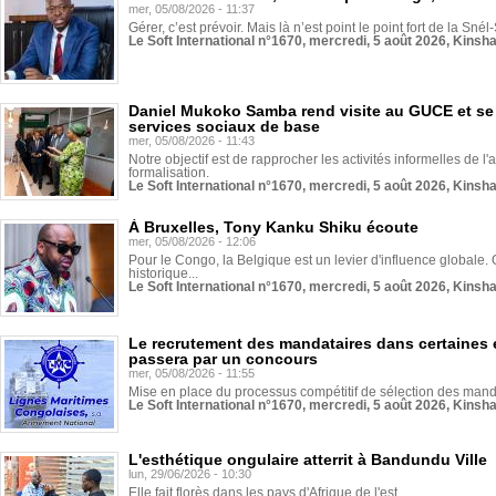
mer, 05/08/2026 - 11:37
Gérer, c’est prévoir. Mais là n’est point le point fort de la Sn
Le Soft International n°1670, mercredi, 5 août 2026, Kinsh
Daniel Mukoko Samba rend visite au GUCE et se
services sociaux de base
mer, 05/08/2026 - 11:43
Notre objectif est de rapprocher les activités informelles de l'
formalisation.
Le Soft International n°1670, mercredi, 5 août 2026, Kinsh
À Bruxelles, Tony Kanku Shiku écoute
mer, 05/08/2026 - 12:06
Pour le Congo, la Belgique est un levier d'influence globale. O
historique...
Le Soft International n°1670, mercredi, 5 août 2026, Kinsh
Le recrutement des mandataires dans certaines 
passera par un concours
mer, 05/08/2026 - 11:55
Mise en place du processus compétitif de sélection des manda
Le Soft International n°1670, mercredi, 5 août 2026, Kinsh
L'esthétique ongulaire atterrit à Bandundu Ville
lun, 29/06/2026 - 10:30
Elle fait florès dans les pays d'Afrique de l'est...