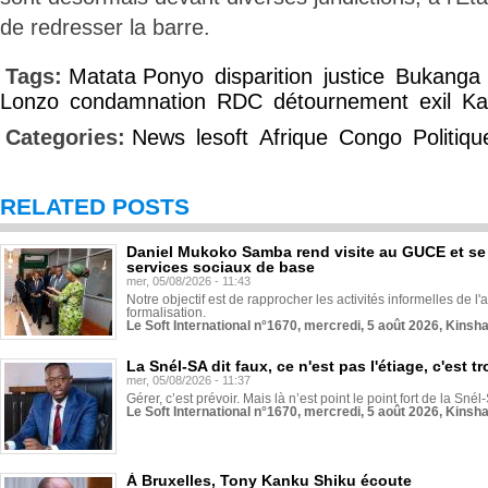
de redresser la barre.
Tags:
Matata Ponyo
disparition
justice
Bukanga
Lonzo
condamnation
RDC
détournement
exil
Ka
Categories:
News
lesoft
Afrique
Congo
Politiqu
RELATED POSTS
Daniel Mukoko Samba rend visite au GUCE et se
services sociaux de base
mer, 05/08/2026 - 11:43
Notre objectif est de rapprocher les activités informelles de l'
formalisation.
Le Soft International n°1670, mercredi, 5 août 2026, Kinsh
La Snél-SA dit faux, ce n'est pas l'étiage, c'est
mer, 05/08/2026 - 11:37
Gérer, c’est prévoir. Mais là n’est point le point fort de la Sn
Le Soft International n°1670, mercredi, 5 août 2026, Kinsh
À Bruxelles, Tony Kanku Shiku écoute