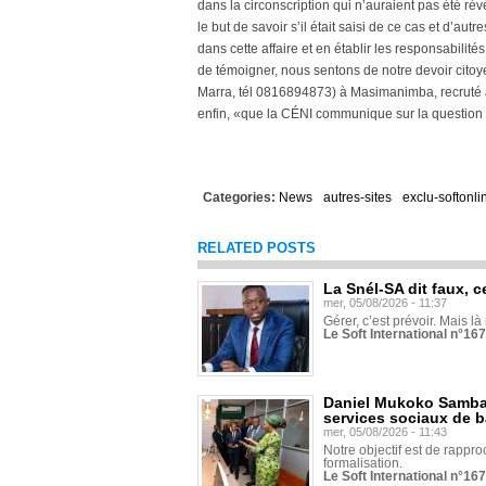
dans la circonscription qui n’auraient pas été ré
le but de savoir s’il était saisi de ce cas et d’aut
dans cette affaire et en établir les responsabilités
de témoigner, nous sentons de notre devoir cito
Marra, tél 0816894873) à Masimanimba, recruté à c
enfin, «que la CÉNI communique sur la question 
Categories:
News
autres-sites
exclu-softonli
RELATED POSTS
La Snél-SA dit faux, c
mer, 05/08/2026 - 11:37
Gérer, c’est prévoir. Mais là
Le Soft International n°16
Daniel Mukoko Samba 
services sociaux de 
mer, 05/08/2026 - 11:43
Notre objectif est de rapproc
formalisation.
Le Soft International n°16