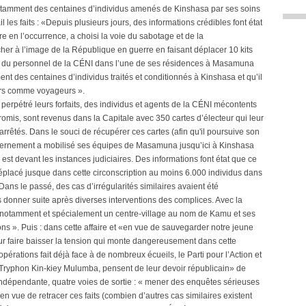
nuitamment des centaines d’individus amenés de Kinshasa par ses soins
l les faits : «Depuis plusieurs jours, des informations crédibles font état
en l’occurrence, a choisi la voie du sabotage et de la
cher à l’image de la République en guerre en faisant déplacer 10 kits
et du personnel de la CÉNI dans l’une de ses résidences à Masamuna
t des centaines d’individus traités et conditionnés à Kinshasa et qu’il
ocars comme voyageurs ».
t perpétré leurs forfaits, des individus et agents de la CÉNI mécontents
promis, sont revenus dans la Capitale avec 350 cartes d’électeur qui leur
 arrêtés. Dans le souci de récupérer ces cartes (afin qu'il poursuive son
ernement a mobilisé ses équipes de Masamuna jusqu’ici à Kinshasa
r est devant les instances judiciaires. Des informations font état que ce
acé jusque dans cette circonscription au moins 6.000 individus dans
Dans le passé, des cas d’irrégularités similaires avaient été
nner suite après diverses interventions des complices. Avec la
tre notamment et spécialement un centre-village au nom de Kamu et ses
 ». Puis : dans cette affaire et «en vue de sauvegarder notre jeune
ur faire baisser la tension qui monte dangereusement dans cette
pérations fait déjà face à de nombreux écueils, le Parti pour l’Action et
 Tryphon Kin-kiey Mulumba, pensent de leur devoir républicain» de
ndépendante, quatre voies de sortie : « mener des enquêtes sérieuses
 vue de retracer ces faits (combien d’autres cas similaires existent