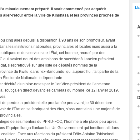
LE
Il l’a minutieusement préparé. Il avait commencé par acquérir
s aller-retour entre la ville de Kinshasa et les provinces proches de
A
ou cinq ailes depuis la disparition à 93 ans de son promoteur, ayant
ns les institutions nationales, provinciales et locales mais aussi à la
ubliques et des services de l’État, cet homme, recruté par des
 qui avaient nourri des ambitions de succéder à l’ancien président
dat, s’est retrouvé sur une liste de députés nommés de la
rovince du Kwilu, dans l'ex-Bandundu, qui aujourd'hui, fait partie de la
n Électorale Nationale Indépendante.
ier déchiré d'un bloc-notes par le 1er Vice-président de l’ancienne
. Tout ça en direct devant les caméras du monde, ce 12 janvier 2019,
ves.
D
it de perdre la présidentielle proclamée peu avant, le 30 décembre
voir de l'État en se fabriquant des élus, s’assurant ainsi une majorité de
provinciales.
tratégie de ses mentors du PPRD-FCC, l’homme a été placé peu après,
dans l'équipe Ilunga Ilunkamba. Un Gouvernement qui fonctionnait dans
oalition. Face aux réactions du président Félix-Antoine Tshisekedi