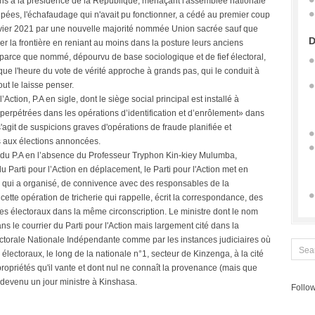
ions à la présidence de la République, menaçant l'assemblée nationale
ipées, l'échafaudage qui n'avait pu fonctionner, a cédé au premier coup
nvier 2021 par une nouvelle majorité nommée Union sacrée sauf que
D
ser la frontière en reniant au moins dans la posture leurs anciens
 parce que nommé, dépourvu de base sociologique et de fief électoral,
que l'heure du vote de vérité approche à grands pas, qui le conduit à
out le laisse penser.
Action, P.A en sigle, dont le siège social principal est installé à
erpétrées dans les opérations d’identification et d’enrôlement» dans
'agit de suspicions graves d'opérations de fraude planifiée et
 aux élections annoncées.
l du P.A en l’absence du Professeur Tryphon Kin-kiey Mulumba,
u Parti pour l’Action en déplacement, le Parti pour l'Action met en
 qui a organisé, de connivence avec des responsables de la
tte opération de tricherie qui rappelle, écrit la correspondance, des
es électoraux dans la même circonscription. Le ministre dont le nom
s le courrier du Parti pour l'Action mais largement cité dans la
ectorale Nationale Indépendante comme par les instances judiciaires où
 électoraux, le long de la nationale n°1, secteur de Kinzenga, à la cité
priétés qu'il vante et dont nul ne connaît la provenance (mais que
evenu un jour ministre à Kinshasa.
Follow