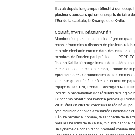
Il avait depuis longtemps réfléchi à son coup. 
plusieurs autocars qui ont entrepris de faire de
l'Est de la capitale, le Kwango et le Kwilu.
NOMMÉ, ÉTAIT-IL DÉSEMPARÉ ?
Membre d’un parti politique désintégré en quatre 
réussi néanmoins à disposer de plusieurs relais da
centrale électorale comme dans des entreprises p
membres de l’ancien parti présidentiel PPRD-FCC
Joseph Kabila Kabange interdit de troisième man
circonscription de Masimanimba, territoire de la p
«première Aire Opérationnelle» de la Commissio
Une liste griffonnée à la hâte sur un bout de pap
équipe de la CÉNI, Léonard Basengazi Kantintima
lors de la proclamation des résultats des législati
Le schéma planifié par l’ancien pouvoir qui vena
2018, était en effet de conserver la réalité du pou
type stalinien dans les assemblées nationales et 
Député provincial nommé, faisant partie de la s
pour les besoins de la cause, ministre national 
un système de cohabitation présenté comme une c