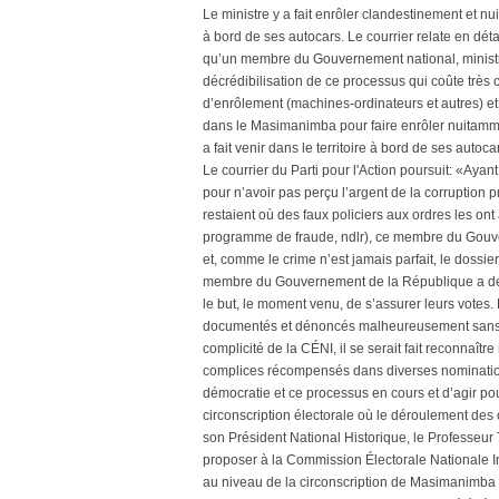
Le ministre y a fait enrôler clandestinement et 
à bord de ses autocars. Le courrier relate en détai
qu’un membre du Gouvernement national, ministre 
décrédibilisation de ce processus qui coûte très 
d’enrôlement (machines-ordinateurs et autres) 
dans le Masimanimba pour faire enrôler nuitammen
a fait venir dans le territoire à bord de ses aut
Le courrier du Parti pour l'Action poursuit: «Ayan
pour n’avoir pas perçu l’argent de la corruption 
restaient où des faux policiers aux ordres les ont
programme de fraude, ndlr), ce membre du Gouv
et, comme le crime n’est jamais parfait, le dossie
membre du Gouvernement de la République a dépl
le but, le moment venu, de s’assurer leurs votes. 
documentés et dénoncés malheureusement sans do
complicité de la CÉNI, il se serait fait reconnaî
complices récompensés dans diverses nominations
démocratie et ce processus en cours et d’agir po
circonscription électorale où le déroulement des o
son Président National Historique, le Professeur
proposer à la Commission Électorale Nationale I
au niveau de la circonscription de Masimanimba en