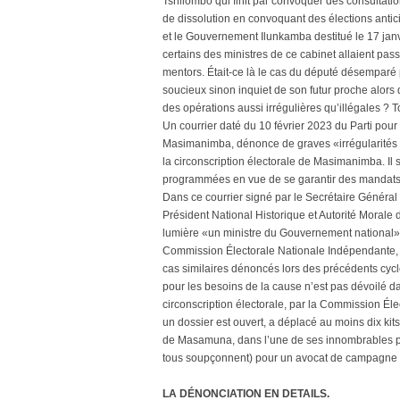
Tshilombo qui finit par convoquer des consultat
de dissolution en convoquant des élections antic
et le Gouvernement Ilunkamba destitué le 17 ja
certains des ministres de ce cabinet allaient pas
mentors. Était-ce là le cas du député désemparé
soucieux sinon inquiet de son futur proche alors 
des opérations aussi irrégulières qu’illégales ? T
Un courrier daté du 10 février 2023 du Parti pour l’
Masimanimba, dénonce de graves «irrégularités p
la circonscription électorale de Masimanimba. Il s
programmées en vue de se garantir des mandats
Dans ce courrier signé par le Secrétaire Généra
Président National Historique et Autorité Morale d
lumière «un ministre du Gouvernement national»
Commission Électorale Nationale Indépendante, ce
cas similaires dénoncés lors des précédents cycl
pour les besoins de la cause n’est pas dévoilé dan
circonscription électorale, par la Commission Él
un dossier est ouvert, a déplacé au moins dix kits
de Masamuna, dans l’une de ses innombrables pro
tous soupçonnent) pour un avocat de campagne d
LA DÉNONCIATION EN DETAILS.