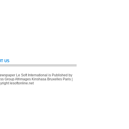
T US
wspaper Le Soft International is Published by
ss Group Afrimages Kinshasa Bruxelles Paris |
right lesoftonline.net