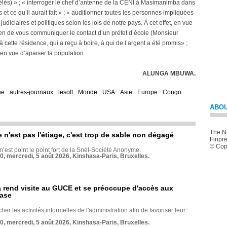
vélés) » ; « interroger le chef d’antenne de la CÉNI à Masimanimba dans
res et ce qu’il aurait fait » ; « auditionner toutes les personnes impliquées
 judiciaires et politiques selon les lois de notre pays. À cet effet, en vue
yen de vous communiquer le contact d’un préfet d’école (Monsieur
ette résidence, qui a reçu à boire, à qui de l’argent a été promis» ;
en vue d’apaiser la population.
ALUNGA MBUWA.
ne
autres-journaux
lesoft
Monde
USA
Asie
Europe
Congo
ABOU
The Ne
e n'est pas l'étiage, c'est trop de sable non dégagé
Finpre
© Copy
 n’est point le point fort de la Snél-Société Anonyme.
70, mercredi, 5 août 2026, Kinshasa-Paris, Bruxelles.
rend visite au GUCE et se préoccupe d'accès aux
base
her les activités informelles de l'administration afin de favoriser leur
70, mercredi, 5 août 2026, Kinshasa-Paris, Bruxelles.