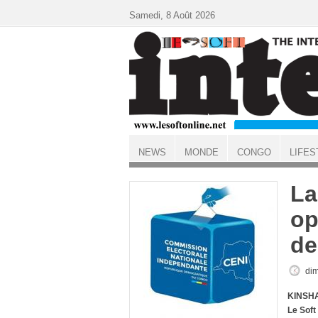
Aller au contenu principal
Samedi, 8 Août 2026
NEWS
MONDE
CONGO
LIFES
ACCUEIL
La
op
de
dim
KINSHA
Le Soft