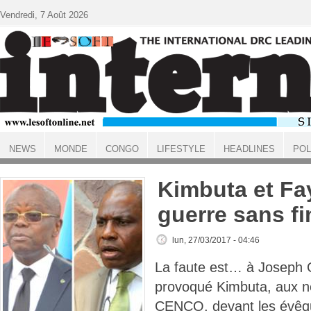
Aller au contenu principal
Vendredi, 7 Août 2026
NEWS
MONDE
CONGO
LIFESTYLE
HEADLINES
POL
ACCUEIL
Kimbuta et Fay
guerre sans fi
lun, 27/03/2017 - 04:46
La faute est… à Joseph 
provoqué Kimbuta, aux né
CENCO, devant les évêque