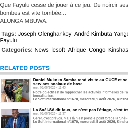
Que Fayulu cesse de jouer à ce jeu. De noircir se
bombes est vite tombée...
ALUNGA MBUWA.
Tags:
Joseph Olenghankoy
André Kimbuta Yang
Fayulu
Categories:
News
lesoft
Afrique
Congo
Kinsha
RELATED POSTS
Daniel Mukoko Samba rend visite au GUCE et se
services sociaux de base
mer, 05/08/2026 - 11:43
Notre objectif est de rapprocher les activités informelles de l'
formalisation.
Le Soft International n°1670, mercredi, 5 août 2026, Kinsh
La Snél-SA dit faux, ce n'est pas l'étiage, c'est
mer, 05/08/2026 - 11:37
Gérer, c’est prévoir. Mais là n’est point le point fort de la Sn
Le Soft International n°1670, mercredi, 5 août 2026, Kinsh