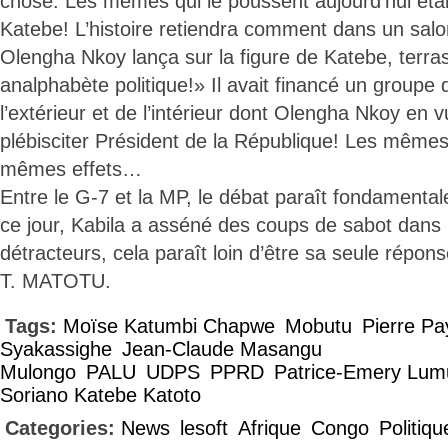
chose. Les mêmes qui le poussent aujourd’hui éta
Katebe! L’histoire retiendra comment dans un salo
Olengha Nkoy lança sur la figure de Katebe, terra
analphabète politique!» Il avait financé un groupe
l’extérieur et de l’intérieur dont Olengha Nkoy en v
plébisciter Président de la République! Les mêmes
mêmes effets…
Entre le G-7 et la MP, le débat paraît fondamental
ce jour, Kabila a asséné des coups de sabot dans 
détracteurs, cela paraît loin d’être sa seule répons
T. MATOTU.
Tags:
Moïse Katumbi Chapwe
Mobutu
Pierre P
Syakassighe
Jean-Claude Masangu
Mulongo
PALU
UDPS
PPRD
Patrice-Emery Lu
Soriano Katebe Katoto
Categories:
News
lesoft
Afrique
Congo
Politiqu