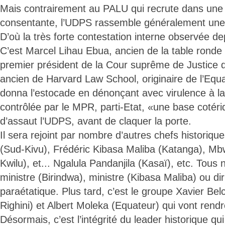
Mais contrairement au PALU qui recrute dans un
consentante, l’UDPS rassemble généralement une 
D’où la très forte contestation interne observée d
C’est Marcel Lihau Ebua, ancien de la table ronde 
premier président de la Cour suprême de Justice
ancien de Harvard Law School, originaire de l’Equa
donna l’estocade en dénonçant avec virulence à la 
contrôlée par le MPR, parti-Etat, «une base cotériq
d’assaut l’UDPS, avant de claquer la porte.
Il sera rejoint par nombre d’autres chefs historiqu
(Sud-Kivu), Frédéric Kibasa Maliba (Katanga), 
Kwilu), et... Ngalula Pandanjila (Kasaï), etc. To
ministre (Birindwa), ministre (Kibasa Maliba) ou di
paraétatique. Plus tard, c’est le groupe Xavier Be
Righini) et Albert Moleka (Equateur) qui vont rendre
Désormais, c’est l’intégrité du leader historique qui