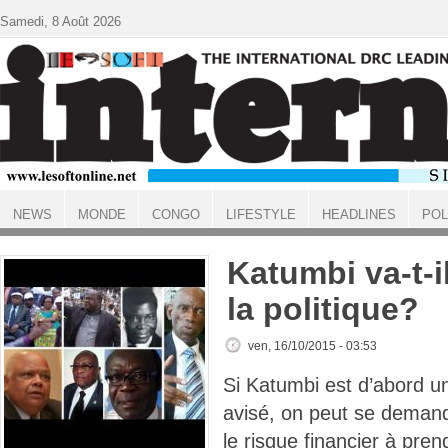
Aller au contenu principal
Samedi, 8 Août 2026
NEWS
MONDE
CONGO
LIFESTYLE
HEADLINES
POL
ACCUEIL
Katumbi va-t-i
la politique?
ven, 16/10/2015 - 03:53
Si Katumbi est d’abord u
avisé, on peut se demande
le risque financier à pre