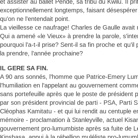
et assister au ballet Pende, sa tribu du Kwilu. Il pri
exceptionnellement longtemps, faisant désespérer
qu’on ne l’entendait point.
La vieillesse ce naufrage! Charles de Gaulle avait 
Qui a amené «le Vieux» à prendre la parole, s’inter
pourquoi l’a-t-il prise? Sent-il sa fin proche et qu’il
la prendre, l’année prochaine?
IL GERE SA FIN.
A 90 ans sonnés, l’homme que Patrice-Emery L
l’humiliation en l’appelant au gouvernement comm
sans portefeuille après que le poste de président prov
par son président provincial de parti - PSA, Parti So
Cléophas Kamitatu - et qui lui rendit au centuple 
mémoire - proclamation à Stanleyville, actuel Kisa
gouvernement pro-lumumbiste après sa fuite de Léop
Kinshasa, appui à la rébellion muléliste pro-lumum