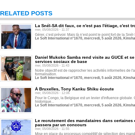
RELATED POSTS
La Snél-SA dit faux, ce n'est pas l'étiage, c'est
mer, 05/08/2026 - 11:37
Gérer, c’est prévoir. Mais là n’est point le point fort de la Sn
Le Soft International n°1670, mercredi, 5 août 2026, Kinsh
Daniel Mukoko Samba rend visite au GUCE et se
services sociaux de base
mer, 05/08/2026 - 11:43
Notre objectif est de rapprocher les activités informelles de l'
formalisation.
Le Soft International n°1670, mercredi, 5 août 2026, Kinsh
À Bruxelles, Tony Kanku Shiku écoute
mer, 05/08/2026 - 12:06
Pour le Congo, la Belgique est un levier d'influence globale. O
historique...
Le Soft International n°1670, mercredi, 5 août 2026, Kinsh
Le recrutement des mandataires dans certaines 
passera par un concours
mer, 05/08/2026 - 11:55
Mise en place du processus compétitif de sélection des manda