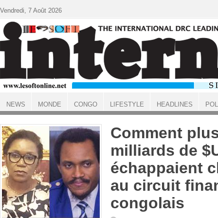
Aller au contenu principal
Vendredi, 7 Août 2026
NEWS
MONDE
CONGO
LIFESTYLE
HEADLINES
POL
ACCUEIL
Comment plus
milliards de $
échappaient 
au circuit fina
congolais