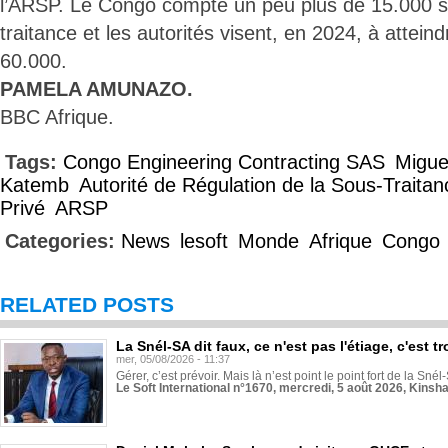
l’ARSP. Le Congo compte un peu plus de 15.000 s
traitance et les autorités visent, en 2024, à atteind
60.000.
PAMELA AMUNAZO.
BBC Afrique.
Tags:
Congo Engineering Contracting SAS
Migue
Katemb
Autorité de Régulation de la Sous-Traitan
Privé
ARSP
Categories:
News
lesoft
Monde
Afrique
Congo
RELATED POSTS
La Snél-SA dit faux, ce n'est pas l'étiage, c'est
mer, 05/08/2026 - 11:37
Gérer, c’est prévoir. Mais là n’est point le point fort de la Sn
Le Soft International n°1670, mercredi, 5 août 2026, Kinsh