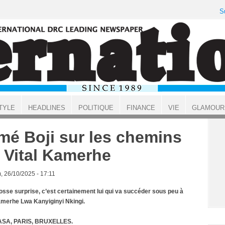
S
TYLE
HEADLINES
POLITIQUE
FINANCE
VIE
GLAMOUR
mé Boji sur les chemins
 Vital Kamerhe
, 26/10/2025 - 17:11
osse surprise, c’est certainement lui qui va succéder sous peu à
amerhe
Lwa
Kanyiginyi
Nkingi
.
SA, PARIS, BRUXELLES.