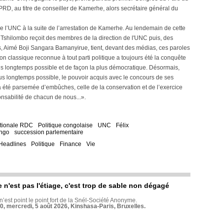
PRD, au titre de conseiller de Kamerhe, alors secrétaire général du
de l’UNC à la suite de l’arrestation de Kamerhe. Au lendemain de cette
i Tshilombo reçoit des membres de la direction de l'UNC puis, des
ès, Aimé Boji Sangara Bamanyirue, tient, devant des médias, ces paroles
on classique reconnue à tout parti politique a toujours été la conquête
lus longtemps possible et de façon la plus démocratique. Désormais,
us longtemps possible, le pouvoir acquis avec le concours de ses
 été parsemée d’embûches, celle de la conservation et de l’exercice
onsabilité de chacun de nous...».
tionale RDC
Politique congolaise
UNC
Félix
ngo
succession parlementaire
Headlines
Politique
Finance
Vie
e n'est pas l'étiage, c'est trop de sable non dégagé
 n’est point le point fort de la Snél-Société Anonyme.
70, mercredi, 5 août 2026, Kinshasa-Paris, Bruxelles.