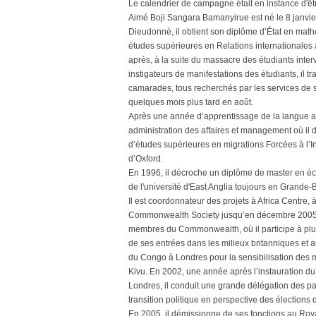
Le calendrier de campagne était en instance d'êtr
Aimé Boji Sangara Bamanyirue est né le 8 janvie
Dieudonné, il obtient son diplôme d’État en mat
études supérieures en Relations internationales
après, à la suite du massacre des étudiants int
instigateurs de manifestations des étudiants, il t
camarades, tous recherchés par les services de 
quelques mois plus tard en août.
Après une année d’apprentissage de la langue ang
administration des affaires et management où il 
d’études supérieures en migrations Forcées à l’
d’Oxford.
En 1996, il décroche un diplôme de master en
de l'université d'East Anglia toujours en Grande-
Il est coordonnateur des projets à Africa Centre,
Commonwealth Society jusqu’en décembre 2005. U
membres du Commonwealth, où il participe à plusi
de ses entrées dans les milieux britanniques et
du Congo à Londres pour la sensibilisation des mil
Kivu. En 2002, une année après l’instauration 
Londres, il conduit une grande délégation des p
transition politique en perspective des élections
En 2005, il démissionne de ses fonctions au Roy