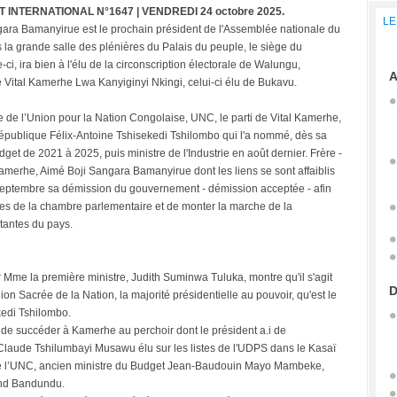
T INTERNATIONAL N°1647 | VENDREDI 24 octobre 2025.
LE
angara Bamanyirue est le prochain président de l'Assemblée nationale du
la grande salle des plénières du Palais du peuple, le siège du
ci, ira bien à l'élu de la circonscription électorale de Walungu,
A
 Vital Kamerhe Lwa Kanyiginyi Nkingi, celui-ci élu de Bukavu.
de l’Union pour la Nation Congolaise, UNC, le parti de Vital Kamerhe,
épublique Félix-Antoine Tshisekedi Tshilombo qui l'a nommé, dès sa
dget de 2021 à 2025, puis ministre de l'Industrie en août dernier. Frère -
amerhe, Aimé Boji Sangara Bamanyirue dont les liens se sont affaiblis
 septembre sa démission du gouvernement - démission acceptée - afin
vées de la chambre parlementaire et de monter la marche de la
tantes du pays.
r Mme la première ministre, Judith Suminwa Tuluka, montre qu'il s'agit
D
on Sacrée de la Nation, la majorité présidentielle au pouvoir, qu'est le
kedi Tshilombo.
 de succéder à Kamerhe au perchoir dont le président a.i de
 Claude Tshilumbayi Musawu élu sur les listes de l'UDPS dans le Kasaï
l de l’UNC, ancien ministre du Budget Jean-Baudouin Mayo Mambeke,
and Bandundu.