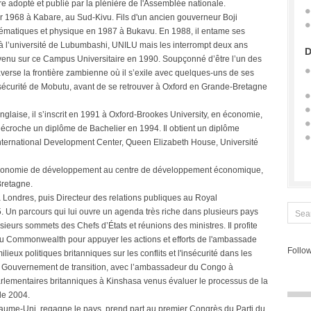
e adopté et publié par la plénière de l'Assemblée nationale.
r 1968 à Kabare, au Sud-Kivu. Fils d'un ancien gouverneur Boji
hématiques et physique en 1987 à Bukavu. En 1988, il entame ses
 à l’université de Lubumbashi, UNILU mais les interrompt deux ans
D
ervenu sur ce Campus Universitaire en 1990. Soupçonné d’être l’un des
raverse la frontière zambienne où il s’exile avec quelques-uns de ses
sécurité de Mobutu, avant de se retrouver à Oxford en Grande-Bretagne
laise, il s’inscrit en 1991 à Oxford-Brookes University, en économie,
décroche un diplôme de Bachelier en 1994. Il obtient un diplôme
International Development Center, Queen Elizabeth House, Université
 économie de développement au centre de développement économique,
Bretagne.
 à Londres, puis Directeur des relations publiques au Royal
n parcours qui lui ouvre un agenda très riche dans plusieurs pays
eurs sommets des Chefs d’États et réunions des ministres. Il profite
 au Commonwealth pour appuyer les actions et efforts de l'ambassade
Follow
ieux politiques britanniques sur les conflits et l'insécurité dans les
du Gouvernement de transition, avec l’ambassadeur du Congo à
arlementaires britanniques à Kinshasa venus évaluer le processus de la
 de 2004.
aume-Uni, regagne le pays, prend part au premier Congrès du Parti du