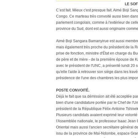
LE SOF
C’est fait. Mieux c'est presque fait. Aimé Boji S
Congo. Ce marteau très convoité aussi bien dans 
parlement congolais, comme à l'extérieur de celle-
province du Sud, dont est aussi originaire comme
Aimé Boji Sangara Bamanyirue est aussi membre 
mais également très proche du président de la R
prise de fonction, ministre d'État en charge du Bu
de père et de mère - de la première épouse de K
avec le président de l'UNC, a présenté lundi 20
qu'elle l'aide à retrouver son siège dans les tra
présidence de l'une des chambres les plus impor
POSTE CONVOITÉ.
Déjà le fait que sa démission ait été acceptée pa
bien d'une candidature portée par le Chef de l'Uni
président de la République Félix-Antoine Tshise
Plusieurs candidats avaient exprimé leur volonté
l'Assemblée nationale, le professeur Isaac Jean
Oriental mais aussi l'ancien secrétaire généra
issu de la province de Maï-Ndombe, espace Gr