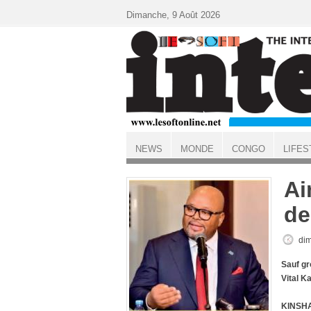
Aller au contenu principal
Dimanche, 9 Août 2026
NEWS
MONDE
CONGO
LIFES
ACCUEIL
Ai
de
dim
Sauf gr
Vital
K
KINSHA