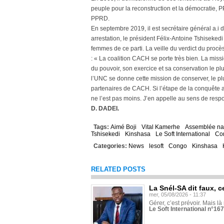
peuple pour la reconstruction et la démocratie, P
PPRD.
En septembre 2019, il est secrétaire général a.i 
arrestation, le président Félix-Antoine Tshiseked
femmes de ce parti. La veille du verdict du proc
: « La coalition CACH se porte très bien. La missi
du pouvoir, son exercice et sa conservation le p
l’UNC se donne cette mission de conserver, le pl
partenaires de CACH. Si l’étape de la conquête a
ne l’est pas moins. J’en appelle au sens de resp
D. DADEI.
Tags:
Aimé Boji
Vital Kamerhe
Assemblée na
Tshisekedi
Kinshasa
Le Soft International
Co
Categories:
News
lesoft
Congo
Kinshasa
RELATED POSTS
La Snél-SA dit faux, c
mer, 05/08/2026 - 11:37
Gérer, c’est prévoir. Mais là
Le Soft International n°16