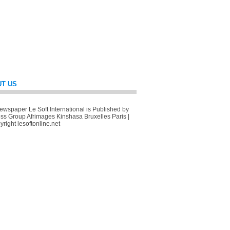
T US
wspaper Le Soft International is Published by
ss Group Afrimages Kinshasa Bruxelles Paris |
right lesoftonline.net