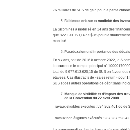
76 milliards de $US de gain pour la partie chinois
Faiblesse criante et modicité des inves
La Sicomines a mobilisé en 14 ans des financem
que 822.190.060,14 de $US pour le financement de
mobilisé.
Paradoxalement Importance des décaiss
En six ans, soit de 2016 à octobre 2022, la Sicom
l’occurrence le compte principal n° 1000017000
total de 9.677.613.625,15 de $US en faveur des 
étayées. Cas illustratifs de «sales return» pou
$US et des autres opérations de débit sans indi
Manque de visibilité et d’impact des trav
de la Convention du 22 avril 2008.
Travaux éligibles exécutés : 534.902.461,66 de 
Travaux non éligibles exécutés : 287.287.598,42
La programmation desdits travaux n’a pas obéi à 