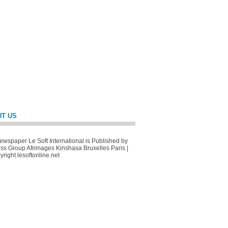
T US
wspaper Le Soft International is Published by
ss Group Afrimages Kinshasa Bruxelles Paris |
right lesoftonline.net