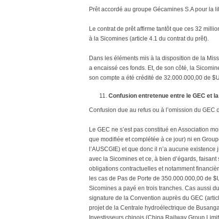
Prêt accordé au groupe Gécamines S.A pour la lib
Le contrat de prêt affirme tantôt que ces 32 mill
à la Sicomines (article 4.1 du contrat du prêt).
Dans les éléments mis à la disposition de la Miss
a encaissé ces fonds. Et, de son côté, la Sicomi
son compte a été crédité de 32.000.000,00 de $
Confusion entretenue entre le GEC et la
Confusion due au refus ou à l’omission du GEC 
Le GEC ne s’est pas constitué en Association mom
que modifiée et complétée à ce jour) ni en Grou
l’AUSCGIE) et que donc il n’a aucune existence j
avec la Sicomines et ce, à bien d’égards, faisant
obligations contractuelles et notamment financièr
les cas de Pas de Porte de 350.000.000,00 de $US 
Sicomines a payé en trois tranches. Cas aussi du
signature de la Convention auprès du GEC (articl
projet de la Centrale hydroélectrique de Busang
Investisseurs chinois (China Railway Group Lim