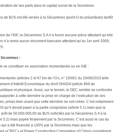
ération de ses parts dans le capital social de la Sicomines.
ions de $US ont été versés à la Gécamines (point G du préambule) tantôt
ion de l’IGF, la Gécamines S.A n’a fourni aucune pièce attestant qu’elle
nes n’a remis aucun document bancaire attestant qu’au 1er avril 2009,
US.
 Sicomines :
de se constituer en association momentanée ou en GIE :
entanée (articles 2 et 67 bis de l’O-L n° 10/001 du 20/08/2010 telle
pement d’Intérêt Economique du droit OHADA (article 869 de
uridique et physique. Aussi, sur le terrain, le GEC semble se confondre
 supporter à cette dernière la prise en charge de l’exécution de ses
es, prises bien avant que cette dernière ne soit créée. C’est notamment
qu’il devait payer à la partie congolaise (article 5.1) mais que la
 prêt de 50.000.000,00 de $US sollicités par la Gécamines S.A à la
e 5.2) mais payée finalement par la Sicomines. C’est aussi le cas du
a qui a été financée à 100% par la Sicomines mais que les
ited «CREC» et Power Construction Corporation of China) considèrent