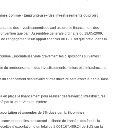
mines comme «Emprunteuse» des investissements du projet
nteuse des investissements devant assurer le financement des
la Convention que par l’Assemblée générale ordinaire du 19/05/2009,
ion de l’engagement d’un apport financier du GEC tel que prévu dans la
omme Emprunteuse viole gravement les dispositions suivantes :
rgée du remboursement des investissements miniers et d’infrastructure ;
 du financement des travaux d’infrastructure sera effectué par la Joint-
ra en place le financement pour réaliser des travaux d’infrastructures
é par la Joint-Venture Minière.
exportation et amendes de 5% dues par la Sicomines :
s conventionnelles consacrant la liberté de transfert des fonds, la
cettes d’exportation d’un total de 2.004.167.489,24 de $US sur la