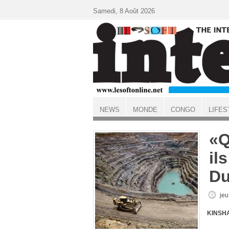
Aller au contenu principal
Samedi, 8 Août 2026
NEWS
MONDE
CONGO
LIFES
ACCUEIL
«Q
il
Du
jeu
KINSHA