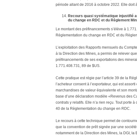
période allant de 2016 à octobre 2022. Elle doit
Recours quasi systématique injustifié a
du change en RDC et du Règlement Mini
Le montant des préfinancements s’élève à 1.771.
Règlementation du change en RDC et du Règlem
L’exploitation des Rapports mensuels du Compte 
à la Direction des Mines, a permis de relever qu
préfinancements de ses exportations des minerais
1.771.408.731, 89 de $US.
Cette pratique est régie par l’article 39 de la Ré
l’acheteur consent à l’exportateur, qui est assort
marchandises de valeur équivalente et son montan
base d’une déclaration modèle «Revenus des Ca
contrats y relatifs. Elle n’a rien reçu. Tout porte 
40 de la Règlementation du change en RDC.
Le recours à cette technique permet de contourne
que la convention de prêt signée par une sociét
notamment de la Direction des Mines, la DGI, la 