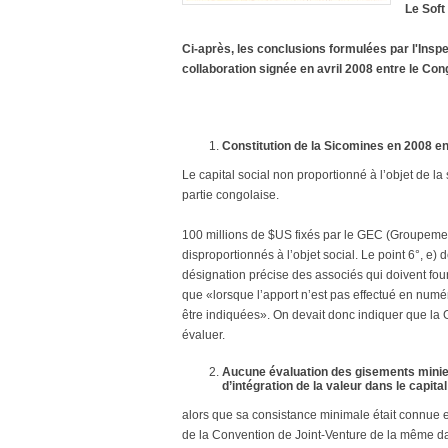
Le Soft
Ci-après, les conclusions formulées par l'Insp
collaboration signée en avril 2008 entre le Co
Constitution de la Sicomines en 2008 en v
Le capital social non proportionné à l’objet de l
partie congolaise.
100 millions de $US fixés par le GEC (Groupement 
disproportionnés à l’objet social. Le point 6°, e) d
désignation précise des associés qui doivent four
que «lorsque l’apport n’est pas effectué en numérair
être indiquées». On devait donc indiquer que la 
évaluer.
Aucune évaluation des gisements minier
d’intégration de la valeur dans le capital
alors que sa consistance minimale était connue e
de la Convention de Joint-Venture de la même da