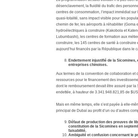
désenclavement, la fluidité du trafic des personn
centres de consommation, l’impact immédiat sur la
quasi-totalité, sans impact visible pour les popu
chemin de fer, les aéroports à réhabiliter (Goma 
hydroélectriques à construire (Kakobola et Katend
Lubumbashi), les centres de formation aux métiers
construire, les 145 centres de santé à construire 
aujourd’hui financés par la République dans le c
Endettement injustifié de la Sicomines,
entreprises chinoises.
Aux termes de la convention de collaboration et d
ressources pour le financement des investissemen
dont le remboursement devait être assuré par la S
endettée, à hauteur de 3.341.948.821,85 de $US po
Mais en même temps, elle s’est payée à elle-mê
principal de Dubaï au profit d’un ou d’autres com
Défaut de production des preuves de lib
constitution de la Sicomines en septemb
faisabilité.
Ambiguïté et confusion concernant le p