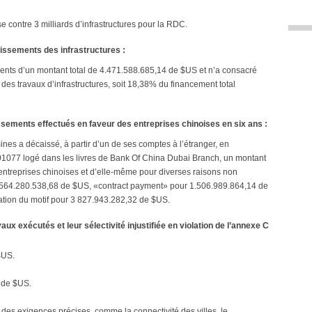
e contre 3 milliards d’infrastructures pour la RDC.
tissements des infrastructures :
ents d’un montant total de 4.471.588.685,14 de $US et n’a consacré
s travaux d’infrastructures, soit 18,38% du financement total
ements effectués en faveur des entreprises chinoises en six ans :
ines a décaissé, à partir d’un de ses comptes à l’étranger, en
01077 logé dans les livres de Bank Of China Dubai Branch, un montant
entreprises chinoises et d’elle-même pour diverses raisons non
r 1.564.280.538,68 de $US, «contract payment» pour 1.506.989.864,14 de
cation du motif pour 3 827.943.282,32 de $US.
aux exécutés et leur sélectivité injustifiée en violation de l’annexe C
$US.
 de $US.
des exigences précises, comme la connectivité des villes, le