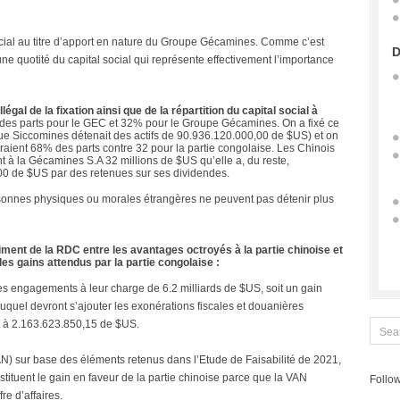
social au titre d’apport en nature du Groupe Gécamines. Comme c’est
D
 une quotité du capital social qui représente effectivement l’importance
légal de la fixation ainsi que de la répartition du capital social à
des parts pour le GEC et 32% pour le Groupe Gécamines. On a fixé ce
ue Siccomines détenait des actifs de 90.936.120.000,00 de $US) et on
raient 68% des parts contre 32 pour la partie congolaise. Les Chinois
nt à la Gécamines S.A 32 millions de $US qu’elle a, du reste,
00 de $US par des retenues sur ses dividendes.
personnes physiques ou morales étrangères ne peuvent pas détenir plus
iment de la RDC entre les avantages octroyés à la partie chinoise et
es gains attendus par la partie congolaise :
 engagements à leur charge de 6.2 milliards de $US, soit un gain
quel devront s’ajouter les exonérations fiscales et douanières
es à 2.163.623.850,15 de $US.
N) sur base des éléments retenus dans l’Etude de Faisabilité de 2021,
ituent le gain en faveur de la partie chinoise parce que la VAN
Follow
e d’affaires.