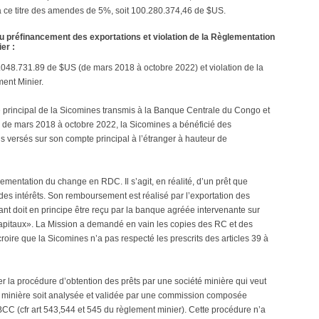
 à ce titre des amendes de 5%, soit 100.280.374,46 de $US.
u préfinancement des exportations et violation de la Règlementation
er :
048.731.89 de $US (de mars 2018 à octobre 2022) et violation de la
ent Minier.
principal de la Sicomines transmis à la Banque Centrale du Congo et
e de mars 2018 à octobre 2022, la Sicomines a bénéficié des
 versés sur son compte principal à l’étranger à hauteur de
glementation du change en RDC. Il s’agit, en réalité, d’un prêt que
i des intérêts. Son remboursement est réalisé par l’exportation des
t doit en principe être reçu par la banque agréée intervenante sur
pitaux». La Mission a demandé en vain les copies des RC et des
à croire que la Sicomines n’a pas respecté les prescrits des articles 39 à
r la procédure d’obtention des prêts par une société minière qui veut
é minière soit analysée et validée par une commission composée
BCC (cfr art 543,544 et 545 du règlement minier). Cette procédure n’a