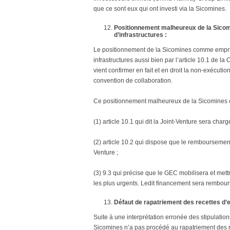
que ce sont eux qui ont investi via la Sicomines.
Positionnement malheureux de la Sico
d’infrastructures :
Le positionnement de la Sicomines comme empru
infrastructures aussi bien par l’article 10.1 de 
vient confirmer en fait et en droit la non-exécut
convention de collaboration.
Ce positionnement malheureux de la Sicomines c
(1) article 10.1 qui dit la Joint-Venture sera cha
(2) article 10.2 qui dispose que le remboursement
Venture ;
(3) 9.3 qui précise que le GEC mobilisera et mett
les plus urgents. Ledit financement sera rembours
Défaut de rapatriement des recettes d’
Suite à une interprétation erronée des stipulation
Sicomines n’a pas procédé au rapatriement des re