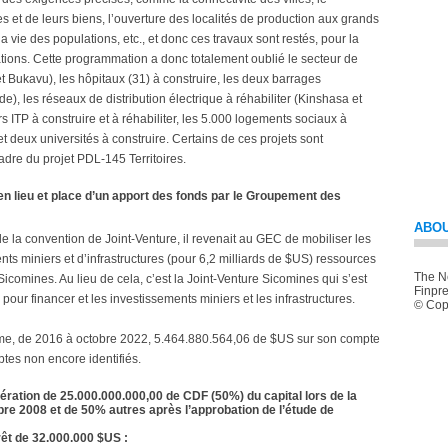
es et de leurs biens, l’ouverture des localités de production aux grands
 vie des populations, etc., et donc ces travaux sont restés, pour la
lations. Cette programmation a donc totalement oublié le secteur de
et Bukavu), les hôpitaux (31) à construire, les deux barrages
e), les réseaux de distribution électrique à réhabiliter (Kinshasa et
 ITP à construire et à réhabiliter, les 5.000 logements sociaux à
et deux universités à construire. Certains de ces projets sont
adre du projet PDL-145 Territoires.
 en lieu et place d’un apport des fonds par le Groupement des
ABOU
e la convention de Joint-Venture, il revenait au GEC de mobiliser les
ts miniers et d’infrastructures (pour 6,2 milliards de $US) ressources
The Ne
icomines. Au lieu de cela, c’est la Joint-Venture Sicomines qui s’est
Finpre
ur financer et les investissements miniers et les infrastructures.
© Copy
me, de 2016 à octobre 2022, 5.464.880.564,06 de $US sur son compte
ptes non encore identifiés.
ération de 25.000.000.000,00 de CDF (50%) du capital lors de la
re 2008 et de 50% autres après l’approbation de l’étude de
rêt de 32.000.000 $US :