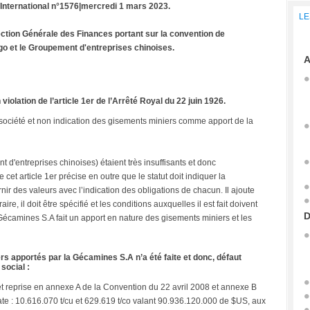
 International n°1576
|mercredi 1 mars 2023.
LE
ection Générale des Finances portant sur la convention de
ngo et le Groupement d'entreprises chinoises.
A
iolation de l’article 1er de l’Arrêté Royal du 22 juin 1926.
a société et non indication des gisements miniers comme apport de la
d'entreprises chinoises) étaient très insuffisants et donc
e cet article 1er précise en outre que le statut doit indiquer la
nir des valeurs avec l’indication des obligations de chacun. Il ajoute
e, il doit être spécifié et les conditions auxquelles il est fait doivent
D
Gécamines S.A fait un apport en nature des gisements miniers et les
s apportés par la Gécamines S.A n’a été faite et donc, défaut
 social :
t reprise en annexe A de la Convention du 22 avril 2008 et annexe B
te : 10.616.070 t/cu et 629.619 t/co valant 90.936.120.000 de $US, aux