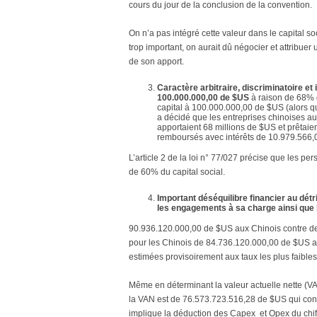
cours du jour de la conclusion de la convention.
On n’a pas intégré cette valeur dans le capital 
trop important, on aurait dû négocier et attribuer
de son apport.
Caractère arbitraire, discriminatoire et il
100.000.000,00 de $US
à raison de 68% 
capital à 100.000.000,00 de $US (alors q
a décidé que les entreprises chinoises au
apportaient 68 millions de $US et prêtaie
remboursés avec intérêts de 10.979.566,
L’article 2 de la loi n° 77/027 précise que les 
de 60% du capital social.
Important déséquilibre financier au détr
les engagements à sa charge ainsi que l
90.936.120.000,00 de $US aux Chinois contre des
pour les Chinois de 84.736.120.000,00 de $US au
estimées provisoirement aux taux les plus faibl
Même en déterminant la valeur actuelle nette (VA
la VAN est de 76.573.723.516,28 de $US qui const
implique la déduction des Capex et Opex du chiffr