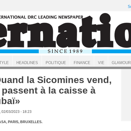
S
TYLE
HEADLINES
POLITIQUE
FINANCE
VIE
GLAMOUR
uand la Sicomines vend,
s passent à la caisse à
baï»
, 02/03/2023 - 18:23
SA, PARIS, BRUXELLES.