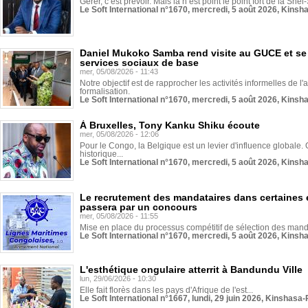
Gérer, c’est prévoir. Mais là n’est point le point fort de la Sn
Le Soft International n°1670, mercredi, 5 août 2026, Kinsh
Daniel Mukoko Samba rend visite au GUCE et se
services sociaux de base
mer, 05/08/2026 - 11:43
Notre objectif est de rapprocher les activités informelles de l'
formalisation.
Le Soft International n°1670, mercredi, 5 août 2026, Kinsh
À Bruxelles, Tony Kanku Shiku écoute
mer, 05/08/2026 - 12:06
Pour le Congo, la Belgique est un levier d'influence globale. O
historique...
Le Soft International n°1670, mercredi, 5 août 2026, Kinsh
Le recrutement des mandataires dans certaines 
passera par un concours
mer, 05/08/2026 - 11:55
Mise en place du processus compétitif de sélection des manda
Le Soft International n°1670, mercredi, 5 août 2026, Kinsh
L'esthétique ongulaire atterrit à Bandundu Ville
lun, 29/06/2026 - 10:30
Elle fait florès dans les pays d'Afrique de l'est...
Le Soft International n°1667, lundi, 29 juin 2026, Kinshasa-