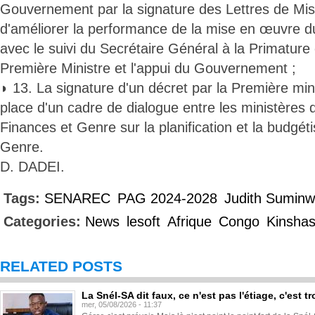
Gouvernement par la signature des Lettres de Mis
d'améliorer la performance de la mise en œuvre 
avec le suivi du Secrétaire Général à la Primature
Première Ministre et l'appui du Gouvernement ;
◗ 13. La signature d'un décret par la Première min
place d'un cadre de dialogue entre les ministères 
Finances et Genre sur la planification et la budgét
Genre.
D. DADEI.
Tags:
SENAREC
PAG 2024-2028
Judith Suminw
Categories:
News
lesoft
Afrique
Congo
Kinsha
RELATED POSTS
La Snél-SA dit faux, ce n'est pas l'étiage, c'est
mer, 05/08/2026 - 11:37