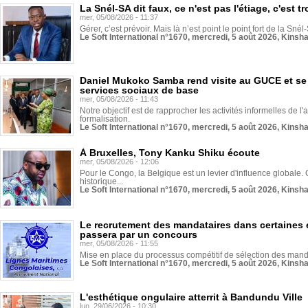
La Snél-SA dit faux, ce n'est pas l'étiage, c'est
mer, 05/08/2026 - 11:37
Gérer, c’est prévoir. Mais là n’est point le point fort de la Sn
Le Soft International n°1670, mercredi, 5 août 2026, Kinsh
Daniel Mukoko Samba rend visite au GUCE et se
services sociaux de base
mer, 05/08/2026 - 11:43
Notre objectif est de rapprocher les activités informelles de l'
formalisation.
Le Soft International n°1670, mercredi, 5 août 2026, Kinsh
À Bruxelles, Tony Kanku Shiku écoute
mer, 05/08/2026 - 12:06
Pour le Congo, la Belgique est un levier d'influence globale. O
historique...
Le Soft International n°1670, mercredi, 5 août 2026, Kinsh
Le recrutement des mandataires dans certaines 
passera par un concours
mer, 05/08/2026 - 11:55
Mise en place du processus compétitif de sélection des manda
Le Soft International n°1670, mercredi, 5 août 2026, Kinsh
L'esthétique ongulaire atterrit à Bandundu Ville
lun, 29/06/2026 - 10:30