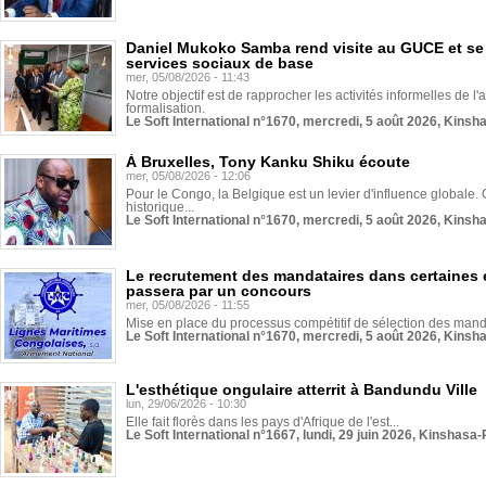
Daniel Mukoko Samba rend visite au GUCE et se
services sociaux de base
mer, 05/08/2026 - 11:43
Notre objectif est de rapprocher les activités informelles de l'
formalisation.
Le Soft International n°1670, mercredi, 5 août 2026, Kinsh
À Bruxelles, Tony Kanku Shiku écoute
mer, 05/08/2026 - 12:06
Pour le Congo, la Belgique est un levier d'influence globale. O
historique...
Le Soft International n°1670, mercredi, 5 août 2026, Kinsh
Le recrutement des mandataires dans certaines 
passera par un concours
mer, 05/08/2026 - 11:55
Mise en place du processus compétitif de sélection des manda
Le Soft International n°1670, mercredi, 5 août 2026, Kinsh
L'esthétique ongulaire atterrit à Bandundu Ville
lun, 29/06/2026 - 10:30
Elle fait florès dans les pays d'Afrique de l'est...
Le Soft International n°1667, lundi, 29 juin 2026, Kinshasa-