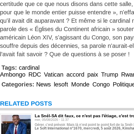
certitude que ce que nous disons dans cette salle, 
pour que le monde entier puisse entendre », n'eff
qu'il avait dit auparavant ? Et même si le cardinal n
parole des « Églises du Continent africain » sout
américain Léon XIV, s'agissant du Congo, son pays
souffre depuis des décennies, sa parole n'aurait-el
l’avait fait savoir ? Que de questions à se poser !
Tags:
cardinal
Ambongo
RDC
Vatican
accord
paix
Trump
Rwa
Categories:
News
lesoft
Monde
Congo
Politiqu
RELATED POSTS
La Snél-SA dit faux, ce n'est pas l'étiage, c'est
mer, 05/08/2026 - 11:37
Gérer, c’est prévoir. Mais là n’est point le point fort de la Sn
Le Soft International n°1670, mercredi, 5 août 2026, Kinsh