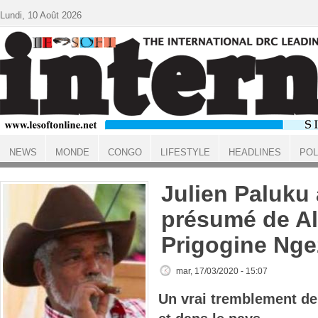
Aller au contenu principal
Lundi, 10 Août 2026
NEWS
MONDE
CONGO
LIFESTYLE
HEADLINES
POL
ACCUEIL
Julien Paluku
présumé de Al
Prigogine Ng
mar, 17/03/2020 - 15:07
Un vrai tremblement de