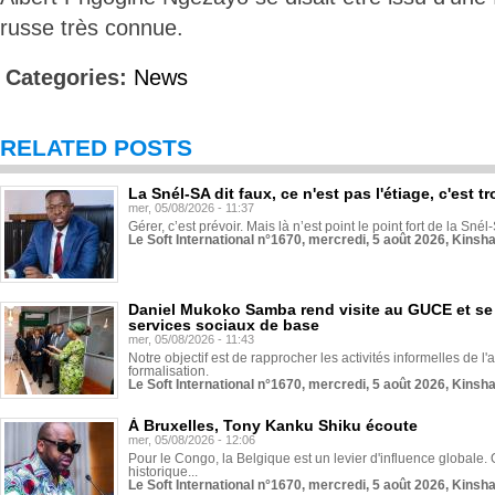
russe très connue.
Categories:
News
RELATED POSTS
La Snél-SA dit faux, ce n'est pas l'étiage, c'est
mer, 05/08/2026 - 11:37
Gérer, c’est prévoir. Mais là n’est point le point fort de la Sn
Le Soft International n°1670, mercredi, 5 août 2026, Kinsh
Daniel Mukoko Samba rend visite au GUCE et se
services sociaux de base
mer, 05/08/2026 - 11:43
Notre objectif est de rapprocher les activités informelles de l'
formalisation.
Le Soft International n°1670, mercredi, 5 août 2026, Kinsh
À Bruxelles, Tony Kanku Shiku écoute
mer, 05/08/2026 - 12:06
Pour le Congo, la Belgique est un levier d'influence globale. O
historique...
Le Soft International n°1670, mercredi, 5 août 2026, Kinsh