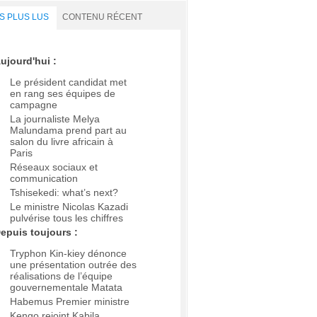
S PLUS LUS
CONTENU RÉCENT
ujourd'hui :
Le président candidat met
en rang ses équipes de
campagne
La journaliste Melya
Malundama prend part au
salon du livre africain à
Paris
Réseaux sociaux et
communication
Tshisekedi: what’s next?
Le ministre Nicolas Kazadi
pulvérise tous les chiffres
epuis toujours :
Tryphon Kin-kiey dénonce
une présentation outrée des
réalisations de l’équipe
gouvernementale Matata
Habemus Premier ministre
Kengo rejoint Kabila