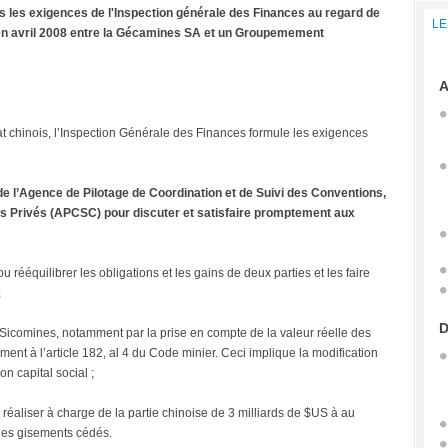
s les exigences de l'Inspection générale des Finances au regard de
LE
 en avril 2008 entre la Gécamines SA et un Groupemement
A
t chinois, l’Inspection Générale des Finances formule les exigences
de l’Agence de Pilotage de Coordination et de Suivi des Conventions,
res Privés (APCSC) pour discuter et satisfaire promptement aux
 rééquilibrer les obligations et les gains de deux parties et les faire
;
D
la Sicomines, notamment par la prise en compte de la valeur réelle des
t à l’article 182, al 4 du Code minier. Ceci implique la modification
n capital social ;
 réaliser à charge de la partie chinoise de 3 milliards de $US à au
 des gisements cédés.