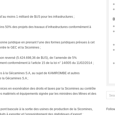
au moins 1 milliard de $US pour les infrastructures ;
D
oins 50% des projets des travaux d’infrastructures conformément à
sonne juridique en prenant l’une des formes juridiques prévues à cet
 entre le GEC et la Sicomines ;
 non reversé (5.424.698,36 de $US), de l’amende de 5%
ent conformément à l’article 15 de la loi n° 14/005 du 11/02/2014 ;
nes à la Gécamines S.A, au sujet de KAMIROMBE et autres
e la Gécamines S.A ;
vices en exonération des droits et taxes par la Sicomines au contrôle
 des matériels et équipements signée par les ministres des Mines et des
n pont bascule à la sortie des usines de production de la Sicomines,
Follow
ts à exporter et l’enregistrement des statistiques d’export ;