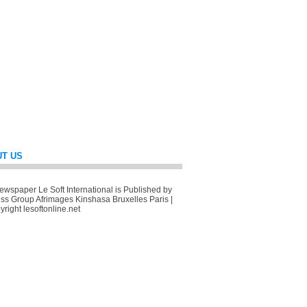
T US
wspaper Le Soft International is Published by
ss Group Afrimages Kinshasa Bruxelles Paris |
right lesoftonline.net