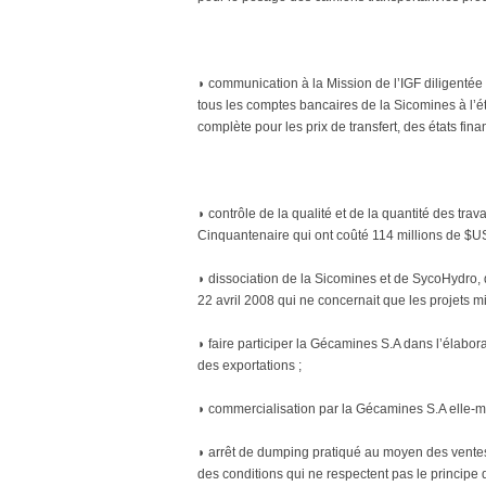
◗ communication à la Mission de l’IGF diligenté
tous les comptes bancaires de la Sicomines à l’ét
complète pour les prix de transfert, des états fina
◗ contrôle de la qualité et de la quantité des tra
Cinquantenaire qui ont coûté 114 millions de $US 
◗ dissociation de la Sicomines et de SycoHydro, 
22 avril 2008 qui ne concernait que les projets min
◗ faire participer la Gécamines S.A dans l’élabor
des exportations ;
◗ commercialisation par la Gécamines S.A elle-
◗ arrêt de dumping pratiqué au moyen des ventes e
des conditions qui ne respectent pas le principe