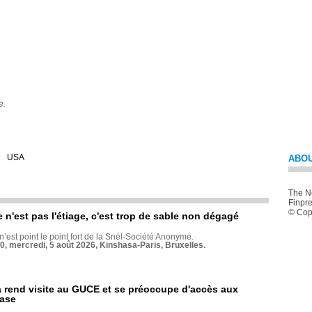
e.
USA
ABOU
The Ne
Finpre
© Copy
e n'est pas l'étiage, c'est trop de sable non dégagé
 n’est point le point fort de la Snél-Société Anonyme.
70, mercredi, 5 août 2026, Kinshasa-Paris, Bruxelles.
rend visite au GUCE et se préoccupe d'accès aux
base