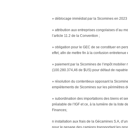
◗ déblocage immédiat par la Sicomines en 2023 d’
◗ attribution aux entreprises congolaises d’au m
l’article 11.2 de la Convention ;
◗ obligation pour le GEC de se constituer en per
effet, afin de mettre fin à la confusion entretenue
◗ paiement par la Sicomines de l’impôt mobilier
(100.280.374,46 de $US) pour défaut de rapatriem
◗ résolution du contentieux opposant la Sicomi
empiètements de Sicomines sur les périmètres d
◗ subordination des importations des biens et ser
préalable de l’IGF et ce, à la lumière de la liste
Finances;
n installation aux frais de la Gécamines S.A, d’u
pour le pesage des camions transportant les produi