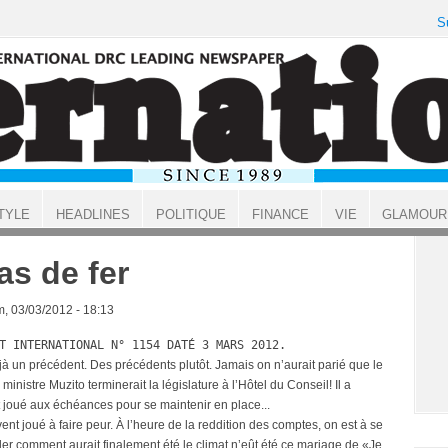
S
TYLE
HEADLINES
POLITIQUE
FINANCE
VIE
GLAMOUR
as de fer
, 03/03/2012 - 18:13
T INTERNATIONAL N° 1154 DATÉ 3 MARS 2012.
éjà un précédent. Des précédents plutôt. Jamais on n’aurait parié que le
ministre Muzito terminerait la législature à l’Hôtel du Conseil! Il a
 joué aux échéances pour se maintenir en place...
vent joué à faire peur. À l’heure de la reddition des comptes, on est à se
r comment aurait finalement été le climat n’eût été ce mariage de «Je