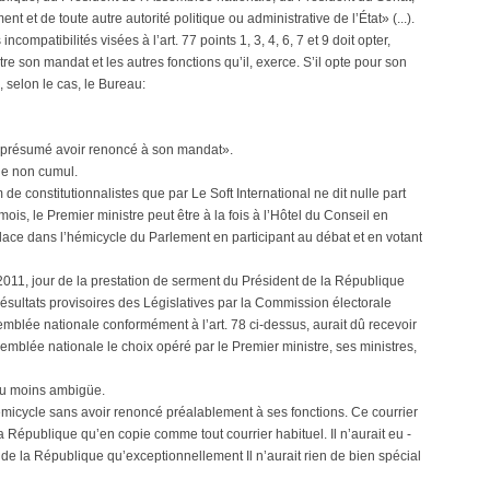
et de toute autre autorité politique ou administrative de l’État» (...).
es incompatibilités visées à l’art. 77 points 1, 3, 4, 6, 7 et 9 doit opter,
tre son mandat et les autres fonctions qu’il, exerce. S’il opte pour son
, selon le cas, le Bureau:
est présumé avoir renoncé à son mandat».
de non cumul.
 de constitutionnalistes que par Le Soft International ne dit nulle part
s, le Premier ministre peut être à la fois à l’Hôtel du Conseil en
ace dans l’hémicycle du Parlement en participant au débat et en votant
e 2011, jour de la prestation de serment du Président de la République
 résultats provisoires des Législatives par la Commission électorale
mblée nationale conformément à l’art. 78 ci-dessus, aurait dû recevoir
emblée nationale le choix opéré par le Premier ministre, ses ministres,
e au moins ambigüe.
hémicycle sans avoir renoncé préalablement à ses fonctions. Ce courrier
a République qu’en copie comme tout courrier habituel. Il n’aurait eu -
t de la République qu’exceptionnellement Il n’aurait rien de bien spécial