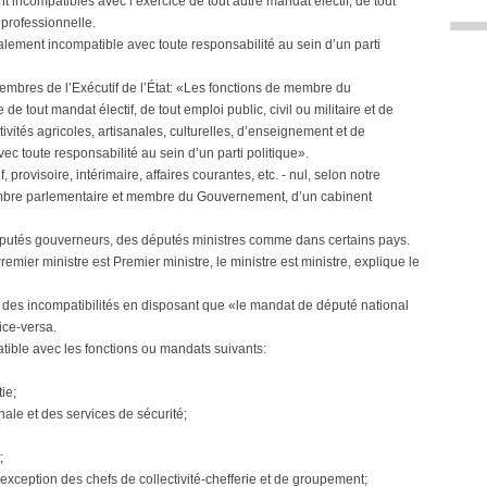
 incompatibles avec l’exercice de tout autre mandat électif, de tout
é professionnelle.
lement incompatible avec toute responsabilité au sein d’un parti
membres de l’Exécutif de l’État: «Les fonctions de membre du
 tout mandat électif, de tout emploi public, civil ou militaire et de
tivités agricoles, artisanales, culturelles, d’enseignement et de
c toute responsabilité au sein d’un parti politique».
 provisoire, intérimaire, affaires courantes, etc. - nul, selon notre
ambre parlementaire et membre du Gouvernement, d’un cabinent
éputés gouverneurs, des députés ministres comme dans certains pays.
mier ministre est Premier ministre, le ministre est ministre, explique le
me des incompatibilités en disposant que «le mandat de député national
ice-versa.
ible avec les fonctions ou mandats suivants:
ie;
ale et des services de sécurité;
;
à l’exception des chefs de collectivité-chefferie et de groupement;