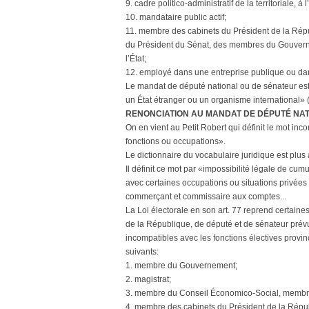
9. cadre politico-administratif de la territoriale, 
10. mandataire public actif;
11. membre des cabinets du Président de la Répu
du Président du Sénat, des membres du Gouverne
l’État;
12. employé dans une entreprise publique ou da
Le mandat de député national ou de sénateur est
un État étranger ou un organisme international» (
RENONCIATION AU MANDAT DE DÉPUTÉ NAT
On en vient au Petit Robert qui définit le mot inc
fonctions ou occupations».
Le dictionnaire du vocabulaire juridique est plus
Il définit ce mot par «impossibilité légale de cumu
avec certaines occupations ou situations privées s
commerçant et commissaire aux comptes...
La Loi électorale en son art. 77 reprend certaines
de la République, de député et de sénateur prévue
incompatibles avec les fonctions électives provi
suivants:
1. membre du Gouvernement;
2. magistrat;
3. membre du Conseil Économico-Social, membre d
4. membre des cabinets du Président de la Répub