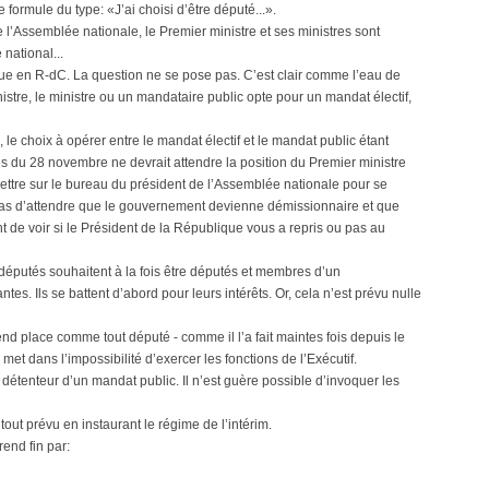
formule du type: «J’ai choisi d’être député...».
 l’Assemblée nationale, le Premier ministre et ses ministres sont
national...
ique en R-dC. La question ne se pose pas. C’est clair comme l’eau de
nistre, le ministre ou un mandataire public opte pour un mandat électif,
le choix à opérer entre le mandat électif et le mandat public étant
ves du 28 novembre ne devrait attendre la position du Premier ministre
 lettre sur le bureau du président de l’Assemblée nationale pour se
it pas d’attendre que le gouvernement devienne démissionnaire et que
de voir si le Président de la République vous a repris ou pas au
s députés souhaitent à la fois être députés et membres d’un
s. Ils se battent d’abord pour leurs intérêts. Or, cela n’est prévu nulle
end place comme tout député - comme il l’a fait maintes fois depuis le
e met dans l’impossibilité d’exercer les fonctions de l’Exécutif.
détenteur d’un mandat public. Il n’est guère possible d’invoquer les
 tout prévu en instaurant le régime de l’intérim.
end fin par: