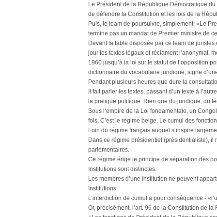
Le Président de la République Démocratique du C
de défendre la Constitution et les lois de la Répub
Puis, le team de poursuivre, simplement: «Le Pr
termine pas un mandat de Premier ministre de ce
Devant la table disposée par ce team de juristes 
jour les textes légaux et réclament l’anonymat, 
1960 jusqu’à la loi sur le statut de l’opposition po
dictionnaire du vocabulaire juridique, signe d’un
Pendant plusieurs heures que dure la consultation
Il fait parler les textes, passant d’un texte à l’aut
la pratique politique. Rien que du juridique, du lé
Sous l’empire de la Loi fondamentale, un Congolais
fois. C’est le régime belge. Le cumul des fonctions
Loin du régime français auquel s’inspire largemen
Dans ce régime présidentiel (présidentialiste), il
parlementaires.
Ce régime érige le principe de séparation des po
Institutions sont distinctes.
Les membres d’une Institution ne peuvent apparten
Institutions.
L’interdiction de cumul a pour conséquence - «l’
Or, précisément, l’art. 96 de la Constitution de la