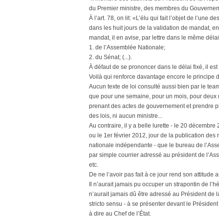
du Premier ministre, des membres du Gouvernement 
À l’art. 78, on lit: «L’élu qui fait l’objet de l’une d
dans les huit jours de la validation de mandat, en
mandat, il en avise, par lettre dans le même délai
1. de l’Assemblée Nationale;
2. du Sénat; (...).
À défaut de se prononcer dans le délai fixé, il 
Voilà qui renforce davantage encore le principe 
Aucun texte de loi consulté aussi bien par le team
que pour une semaine, pour un mois, pour deux moi
prenant des actes de gouvernement et prendre pl
des lois, ni aucun ministre...
Au contraire, il y a belle lurette - le 20 décembr
ou le 1er février 2012, jour de la publication des
nationale indépendante - que le bureau de l’Asse
par simple courrier adressé au président de l’Ass
etc.
De ne l’avoir pas fait à ce jour rend son attitud
Il n’aurait jamais pu occuper un strapontin de l’
n’aurait jamais dû être adressé au Président de l
stricto sensu - à se présenter devant le Présiden
à dire au Chef de l’État.