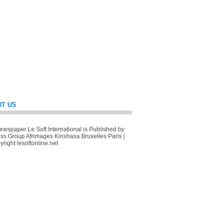
T US
wspaper Le Soft International is Published by
ss Group Afrimages Kinshasa Bruxelles Paris |
right lesoftonline.net