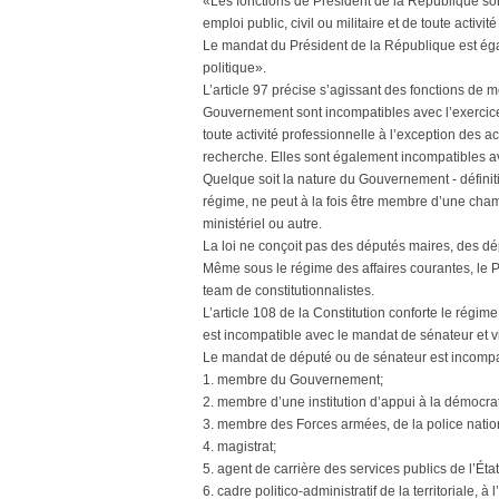
«Les fonctions de Président de la République sont
emploi public, civil ou militaire et de toute activit
Le mandat du Président de la République est éga
politique».
L’article 97 précise s’agissant des fonctions de 
Gouvernement sont incompatibles avec l’exercice de
toute activité professionnelle à l’exception des ac
recherche. Elles sont également incompatibles ave
Quelque soit la nature du Gouvernement - définitif,
régime, ne peut à la fois être membre d’une ch
ministériel ou autre.
La loi ne conçoit pas des députés maires, des d
Même sous le régime des affaires courantes, le Pre
team de constitutionnalistes.
L’article 108 de la Constitution conforte le régi
est incompatible avec le mandat de sénateur et v
Le mandat de député ou de sénateur est incompat
1. membre du Gouvernement;
2. membre d’une institution d’appui à la démocrat
3. membre des Forces armées, de la police nation
4. magistrat;
5. agent de carrière des services publics de l’État
6. cadre politico-administratif de la territoriale, 