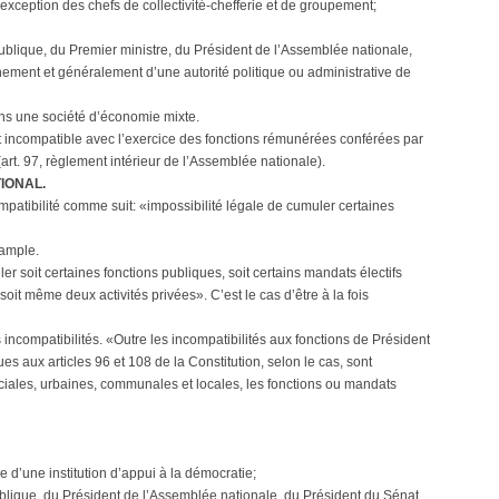
à l’exception des chefs de collectivité-chefferie et de groupement;
blique, du Premier ministre, du Président de l’Assemblée nationale,
ment et généralement d’une autorité politique ou administrative de
ns une société d’économie mixte.
 incompatible avec l’exercice des fonctions rémunérées conférées par
art. 97, règlement intérieur de l’Assemblée nationale).
IONAL.
ompatibilité comme suit: «impossibilité légale de cumuler certaines
 ample.
ler soit certaines fonctions publiques, soit certains mandats électifs
oit même deux activités privées». C’est le cas d’être à la fois
 incompatibilités. «Outre les incompatibilités aux fonctions de Président
s aux articles 96 et 108 de la Constitution, selon le cas, sont
nciales, urbaines, communales et locales, les fonctions ou mandats
’une institution d’appui à la démocratie;
lique, du Président de l’Assemblée nationale, du Président du Sénat,