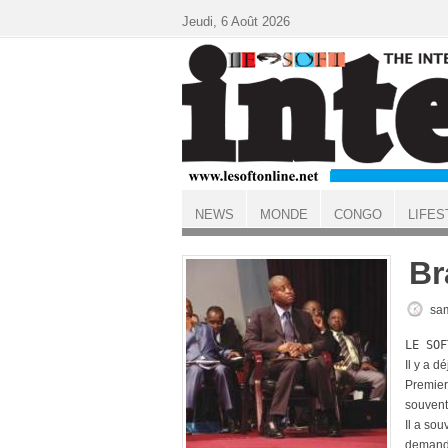
Aller au contenu principal
Jeudi, 6 Août 2026
NEWS
MONDE
CONGO
LIFES
ACCUEIL
Br
sam
LE SOF
Il y a d
Premier 
souvent
Il a sou
demande