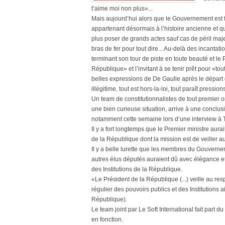
t’aime moi non plus»...
Mais aujourd’hui alors que le Gouvernement est 
appartenant désormais à l’histoire ancienne et qu
plus poser de grands actes sauf cas de péril majeu
bras de fer pour tout dire... Au-delà des incanta
terminant son tour de piste en toute beauté et le
République» et l’invitant à se tenir prêt pour «to
belles expressions de De Gaulle après le départ 
illégitime, tout est hors-la-loi, tout paraît pressio
Un team de constitutionnalistes de tout premier o
une bien curieuse situation, arrive à une conclus
notamment cette semaine lors d’une interview à 
Il y a fort longtemps que le Premier ministre aurai
de la République dont la mission est de veiller a
Il y a belle lurette que les membres du Gouverne
autres élus députés auraient dû avec élégance et 
des Institutions de la République.
«Le Président de la République (...) veille au res
régulier des pouvoirs publics et des Institutions ai
République).
Le team joint par Le Soft International fait part
en fonction.