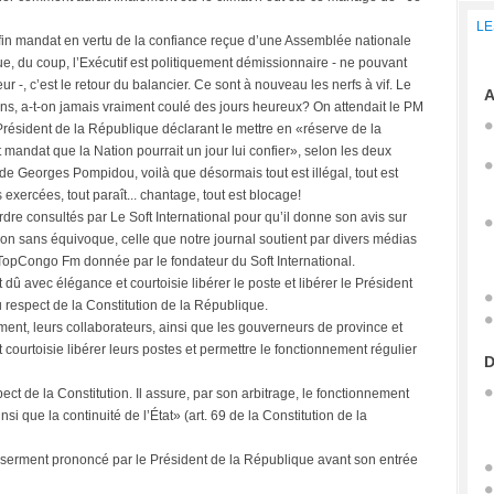
LE
fin mandat en vertu de la confiance reçue d’une Assemblée nationale
e, du coup, l’Exécutif est politiquement démissionnaire - ne pouvant
r -, c’est le retour du balancier. Ce sont à nouveau les nerfs à vif. Le
A
tions, a-t-on jamais vraiment coulé des jours heureux? On attendait le PM
 Président de la République déclarant le mettre en «réserve de la
ut mandat que la Nation pourrait un jour lui confier», selon les deux
de Georges Pompidou, voilà que désormais tout est illégal, tout est
ns exercées, tout paraît... chantage, tout est blocage!
rdre consultés par Le Soft International pour qu’il donne son avis sur
ion sans équivoque, celle que notre journal soutient par divers médias
TopCongo Fm donnée par le fondateur du Soft International.
t dû avec élégance et courtoisie libérer le poste et libérer le Président
u respect de la Constitution de la République.
ment, leurs collaborateurs, ainsi que les gouverneurs de province et
courtoisie libérer leurs postes et permettre le fonctionnement régulier
D
pect de la Constitution. Il assure, par son arbitrage, le fonctionnement
nsi que la continuité de l’État» (art. 69 de la Constitution de la
 du serment prononcé par le Président de la République avant son entrée