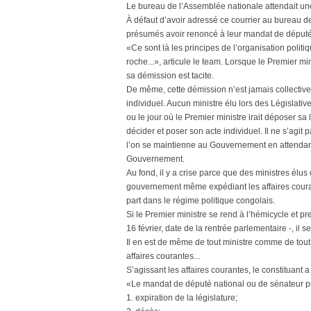
Le bureau de l’Assemblée nationale attendait une 
À défaut d’avoir adressé ce courrier au bureau de
présumés avoir renoncé à leur mandat de député 
«Ce sont là les principes de l’organisation polit
roche...», articule le team. Lorsque le Premier mi
sa démission est tacite.
De même, cette démission n’est jamais collective, 
individuel. Aucun ministre élu lors des Législati
ou le jour où le Premier ministre irait déposer sa
décider et poser son acte individuel. Il ne s’ag
l’on se maintienne au Gouvernement en attendant 
Gouvernement.
Au fond, il y a crise parce que des ministres élu
gouvernement même expédiant les affaires courante
part dans le régime politique congolais.
Si le Premier ministre se rend à l’hémicycle et pr
16 février, date de la rentrée parlementaire -, il s
Il en est de même de tout ministre comme de tout 
affaires courantes...
S’agissant les affaires courantes, le constituant a
«Le mandat de député national ou de sénateur pr
1. expiration de la législature;