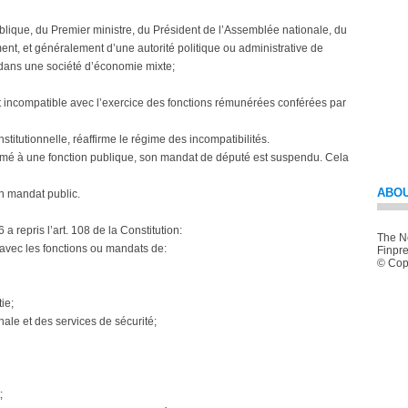
lique, du Premier ministre, du Président de l’Assemblée nationale, du
, et généralement d’une autorité politique ou administrative de
 dans une société d’économie mixte;
 incompatible avec l’exercice des fonctions rémunérées conférées par
nstitutionnelle, réaffirme le régime des incompatibilités.
mmé à une fonction publique, son mandat de député est suspendu. Cela
ABOU
on mandat public.
 a repris l’art. 108 de la Constitution:
The Ne
avec les fonctions ou mandats de:
Finpre
© Copy
ie;
ale et des services de sécurité;
;