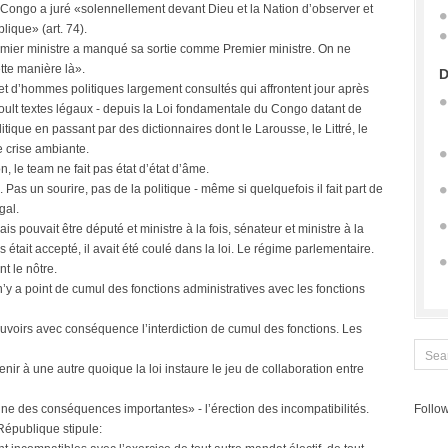
ongo a juré «solennellement devant Dieu et la Nation d’observer et
lique» (art. 74).
emier ministre a manqué sa sortie comme Premier ministre. On ne
tte manière là».
D
et d’hommes politiques largement consultés qui affrontent jour après
moult textes légaux - depuis la Loi fondamentale du Congo datant de
litique en passant par des dictionnaires dont le Larousse, le Littré, le
e crise ambiante.
, le team ne fait pas état d’état d’âme.
re. Pas un sourire, pas de la politique - même si quelquefois il fait part de
gal.
 pouvait être député et ministre à la fois, sénateur et ministre à la
 était accepté, il avait été coulé dans la loi. Le régime parlementaire.
t le nôtre.
 n’y a point de cumul des fonctions administratives avec les fonctions
uvoirs avec conséquence l’interdiction de cumul des fonctions. Les
ir à une autre quoique la loi instaure le jeu de collaboration entre
une des conséquences importantes» - l’érection des incompatibilités.
Follow
 République stipule: