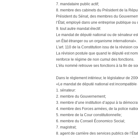
7. mandataire public actif;
8. membre des cabinets du Président de la Répub
Président du Sénat, des membres du Gouvernement
l’État, employé dans une entreprise publique ou
9. tout autre mandat électif.
Le mandat de député national ou de sénateur est
un État étranger ou un organisme international».
L’art. 110 de la Constitution issu de la révision co
La révision postule que quand le député est no
renforce le régime de non cumul des fonctions.
L’élu nommé retrouve ses fonctions à la fin de s
Dans le règlement intérieur, le législateur de 2006
«Le mandat de député national est incompatible 
1. sénateur:
2. membre du Gouvernement;
3. membre d’une institution d’appui à la démocrat
4. membre des Forces armées, de la police nation
5. membre de la Cour constitutionnelle;
6. membre du Conseil Économico Social;
7. magistrat;
8. agent de carrière des services publics de l’État