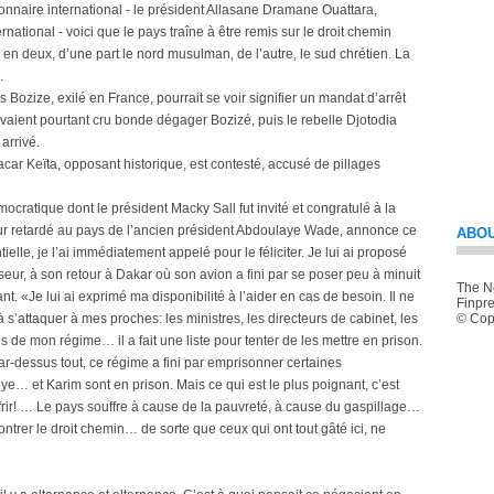
tionnaire international - le président Allasane Dramane Ouattara,
national - voici que le pays traîne à être remis sur le droit chemin
en deux, d’une part le nord musulman, de l’autre, le sud chrétien. La
…
s Bozize, exilé en France, pourrait se voir signifier un mandat d’arrêt
avaient pourtant cru bonde dégager Bozizé, puis le rebelle Djotodia
arrivé.
acar Keïta, opposant historique, est contesté, accusé de pillages
cratique dont le président Macky Sall fut invité et congratulé à la
r retardé au pays de l’ancien président Abdoulaye Wade, annonce ce
ABOU
ielle, je l’ai immédiatement appelé pour le féliciter. Je lui ai proposé
ur, à son retour à Dakar où son avion a fini par se poser peu à minuit
The Ne
nt. «Je lui ai exprimé ma disponibilité à l’aider en cas de besoin. Il ne
Finpre
 s’attaquer à mes proches: les ministres, les directeurs de cabinet, les
© Copy
 de mon régime… il a fait une liste pour tenter de les mettre en prison.
Et par-dessus tout, ce régime a fini par emprisonner certaines
… et Karim sont en prison. Mais ce qui est le plus poignant, c’est
ffrir! … Le pays souffre à cause de la pauvreté, à cause du gaspillage…
ntrer le droit chemin… de sorte que ceux qui ont tout gâté ici, ne