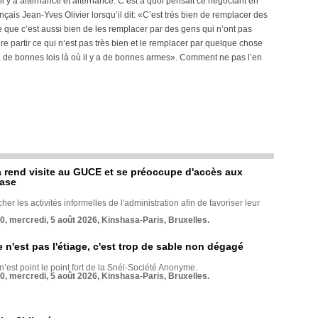
il y a alternance et alternance. C’est à quoi pensait ce négociant en
çais Jean-Yves Olivier lorsqu’il dit: «C’est très bien de remplacer des
e que c’est aussi bien de les remplacer par des gens qui n’ont pas
re partir ce qui n’est pas très bien et le remplacer par quelque chose
 y a de bonnes lois là où il y a de bonnes armes». Comment ne pas l’en
rend visite au GUCE et se préoccupe d'accès aux
base
her les activités informelles de l'administration afin de favoriser leur
70, mercredi, 5 août 2026, Kinshasa-Paris, Bruxelles.
e n'est pas l'étiage, c'est trop de sable non dégagé
 n’est point le point fort de la Snél-Société Anonyme.
70, mercredi, 5 août 2026, Kinshasa-Paris, Bruxelles.