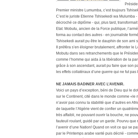
Préside
Premier ministre Lumumba, c’est toujours Tshise
C’est le juriste Etienne Tshisekedi wa Mulumba -
décroché ce diplôme - qui, plus tard, transformai
Etat. Mobutu, ancien de la Force publique, l’armé
forma au contact des autres - en journaliste formé 
Tshisekedi aurait pu être le dauphin de son ami s’i
Il préféra s’en éloigner brutalement, affronter le
Mobutu dans ses retranchements que le Président l
comme l’homme qui aida à la libération de la parole
grâce à son ascendant, aurait pu faire que son pa
les effets collatéraux d’une guerre qui ne fut pas 
NE JAMAIS BADINER AVEC L’AVENIR.
Voici un pays d’exception, béni de Dieu qui le do
sur le Continent, cité dans le monde comme «le mi
n’avoir pas connu la stabilité que d’autres en Af
de laquelle l’Algérie vient de confier un quatriè
très affaibli, ne pouvant ouvrir la bouche, ne pou
fauteuil roulant, guidé par un garde. Pourvu que 
l’avenir d’une Nation! Quand on voit ce qui se pa
par le Printemps arabe vanté puis décrié - comme