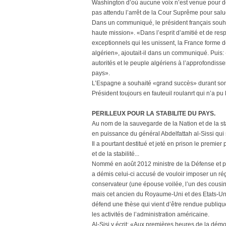
Washington d’où aucune voix n’est venue pour dén
pas attendu l’arrêt de la Cour Suprême pour salu
Dans un communiqué, le président français souha
haute mission». «Dans l’esprit d’amitié et de res
exceptionnels qui les unissent, la France forme 
algérien», ajoutait-il dans un communiqué. Puis: «
autorités et le peuple algériens à l’approfondiss
pays».
L’Espagne a souhaité «grand succès» durant so
Président toujours en fauteuil roulanrt qui n’a pu 
PERILLEUX POUR LA STABILITE DU PAYS.
Au nom de la sauvegarde de la Nation et de la st
en puissance du général Abdelfattah al-Sissi qui s
Il a pourtant destitué et jeté en prison le premi
et de la stabilité...
Nommé en août 2012 ministre de la Défense et p
a démis celui-ci accusé de vouloir imposer un ré
conservateur (une épouse voilée, l’un des cousin
mais cet ancien du Royaume-Uni et des Etats-Uni
défend une thèse qui vient d’être rendue publique
les activités de l’administration américaine.
Al-Sisi y écrit: «Aux premières heures de la démoc