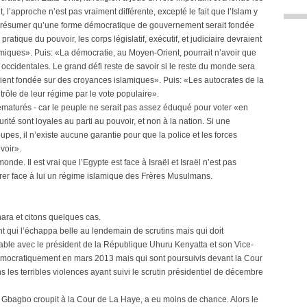
l’approche n’est pas vraiment différente, excepté le fait que l’Islam y
de présumer qu’une forme démocratique de gouvernement serait fondée
atique du pouvoir, les corps législatif, exécutif, et judiciaire devraient
miques». Puis: «La démocratie, au Moyen-Orient, pourrait n’avoir que
ccidentales. Le grand défi reste de savoir si le reste du monde sera
ent fondée sur des croyances islamiques». Puis: «Les autocrates de la
trôle de leur régime par le vote populaire».
rématurés - car le peuple ne serait pas assez éduqué pour voter «en
rité sont loyales au parti au pouvoir, et non à la nation. Si une
upes, il n’existe aucune garantie pour que la police et les forces
voir».
nde. Il est vrai que l’Egypte est face à Israël et Israël n’est pas
lérer face à lui un régime islamique des Frères Musulmans.
ara et citons quelques cas.
qui l’échappa belle au lendemain de scrutins mais qui doit
blable avec le président de la République Uhuru Kenyatta et son Vice-
émocratiquement en mars 2013 mais qui sont poursuivis devant la Cour
 les terribles violences ayant suivi le scrutin présidentiel de décembre
nt Gbagbo croupit à la Cour de La Haye, a eu moins de chance. Alors le