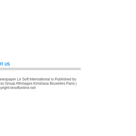
T US
wspaper Le Soft International is Published by
ss Group Afrimages Kinshasa Bruxelles Paris |
right lesoftonline.net