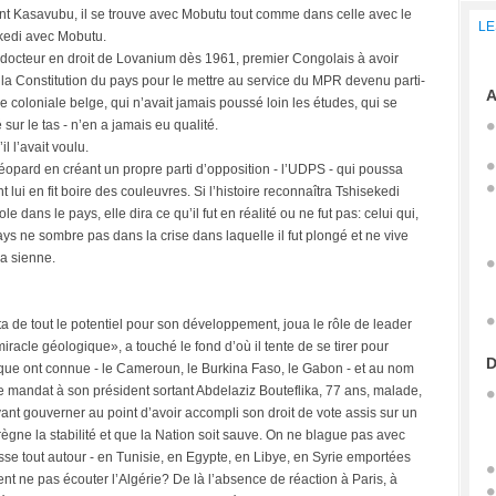
nt Kasavubu, il se trouve avec Mobutu tout comme dans celle avec le
LE
kedi avec Mobutu.
 docteur en droit de Lovanium dès 1961, premier Congolais à avoir
t la Constitution du pays pour le mettre au service du MPR devenu parti-
A
e coloniale belge, qui n’avait jamais poussé loin les études, qui se
sur le tas - n’en a jamais eu qualité.
l l’avait voulu.
 Léopard en créant un propre parti d’opposition - l’UDPS - qui poussa
ui en fit boire des couleuvres. Si l’histoire reconnaîtra Tshisekedi
 dans le pays, elle dira ce qu’il fut en réalité ou ne fut pas: celui qui,
ys ne sombre pas dans la crise dans laquelle il fut plongé et ne vive
la sienne.
ta de tout le potentiel pour son développement, joua le rôle de leader
racle géologique», a touché le fond d’où il tente de se tirer pour
D
rique ont connue - le Cameroun, le Burkina Faso, le Gabon - et au nom
me mandat à son président sortant Abdelaziz Bouteflika, 77 ans, malade,
vant gouverner au point d’avoir accompli son droit de vote assis sur un
règne la stabilité et que la Nation soit sauve. On ne blague pas avec
sse tout autour - en Tunisie, en Egypte, en Libye, en Syrie emportées
nt ne pas écouter l’Algérie? De là l’absence de réaction à Paris, à