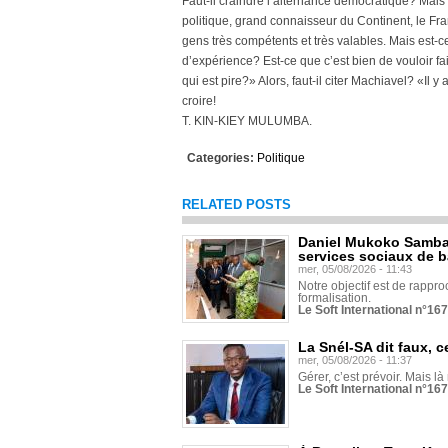
Faut-il craindre l’alternance démocratique? Mais 
politique, grand connaisseur du Continent, le Fran
gens très compétents et très valables. Mais est-c
d’expérience? Est-ce que c’est bien de vouloir fai
qui est pire?» Alors, faut-il citer Machiavel? «Il
croire!
T. KIN-KIEY MULUMBA.
Categories:
Politique
RELATED POSTS
Daniel Mukoko Samba 
services sociaux de 
mer, 05/08/2026 - 11:43
Notre objectif est de rapproc
formalisation.
Le Soft International n°16
La Snél-SA dit faux, c
mer, 05/08/2026 - 11:37
Gérer, c’est prévoir. Mais là
Le Soft International n°16