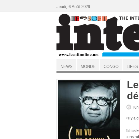
Aller au contenu principal
Jeudi, 6 Août 2026
NEWS
MONDE
CONGO
LIFES
ACCUEIL
Le
dé
lun
«Il y a
Tshiseke
construi