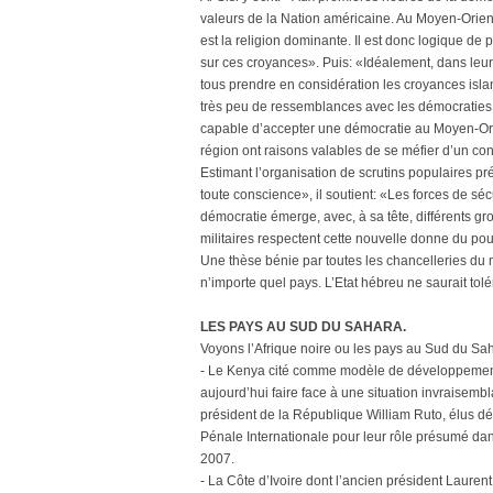
valeurs de la Nation américaine. Au Moyen-Orient, 
est la religion dominante. Il est donc logique 
sur ces croyances». Puis: «Idéalement, dans leur pr
tous prendre en considération les croyances isla
très peu de ressemblances avec les démocraties o
capable d’accepter une démocratie au Moyen-Ori
région ont raisons valables de se méfier d’un con
Estimant l’organisation de scrutins populaires p
toute conscience», il soutient: «Les forces de sécu
démocratie émerge, avec, à sa tête, différents gro
militaires respectent cette nouvelle donne du pou
Une thèse bénie par toutes les chancelleries du mo
n’importe quel pays. L’Etat hébreu ne saurait to
LES PAYS AU SUD DU SAHARA.
Voyons l’Afrique noire ou les pays au Sud du Sah
- Le Kenya cité comme modèle de développement 
aujourd’hui faire face à une situation invraisem
président de la République William Ruto, élus d
Pénale Internationale pour leur rôle présumé dans
2007.
- La Côte d’Ivoire dont l’ancien président Laure