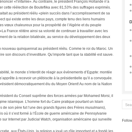
oncer «l’infamie». Au contraire, le président François Hollande n’a
er cette réélection de Bouteflika avec 81,53% des suffrages exprimés.
itait au président réélu «plein succès dans l’accomplissement de sa
pect qui existe entre les deux pays, compte tenu des liens humains
D
des vœux chaleureux pour la prospérité de l’Algérie et du peuple
La France réitère ainsi sa volonté de continuer à travailler avec les
ement de la relation bilatérale, au service du développement des deux
n nouveau quinquennat au président réélu. Comme le roi du Maroc. Un
lire son discours d’investiture. Qu’importe tant que la stabilité est sauve.
abilité, le monde s’interdit de réagir aux événements d’Egypte: montée
’apprête à recevoir un plébiscite à la présidentielle qu’il a convoquée.
er président démocratiquement élu du Moyen Orient! Au nom de la Nation
résident du Conseil suprême des forces armées par Mohamed Morsi, il
gime islamique. L’homme fort du Caire pratique pourtant un Islam
s de son père fut l’une des grands figures des Frères musulmans),
s où il s’est formé à l’École de guerre américaine de Pennsylvanie
 sur Internet par Judicial Watch, organisation américaine qui surveille
Follow
ratie, aux États-Unis, la religion a joué un rôle important et a fondé les