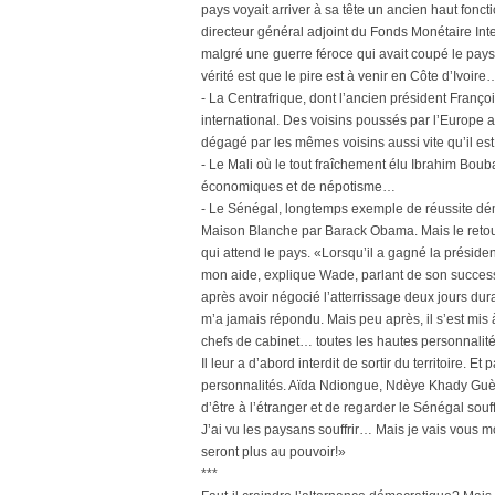
pays voyait arriver à sa tête un ancien haut fonc
directeur général adjoint du Fonds Monétaire Inter
malgré une guerre féroce qui avait coupé le pays 
vérité est que le pire est à venir en Côte d’Ivoire
- La Centrafrique, dont l’ancien président Françoi
international. Des voisins poussés par l’Europe 
dégagé par les mêmes voisins aussi vite qu’il est 
- Le Mali où le tout fraîchement élu Ibrahim Boub
économiques et de népotisme…
- Le Sénégal, longtemps exemple de réussite démo
Maison Blanche par Barack Obama. Mais le retou
qui attend le pays. «Lorsqu’il a gagné la président
mon aide, explique Wade, parlant de son successe
après avoir négocié l’atterrissage deux jours dura
m’a jamais répondu. Mais peu après, il s’est mis à
chefs de cabinet… toutes les hautes personnalités
Il leur a d’abord interdit de sortir du territoire. 
personnalités. Aïda Ndiongue, Ndèye Khady Guèye
d’être à l’étranger et de regarder le Sénégal sou
J’ai vu les paysans souffrir… Mais je vais vous mo
seront plus au pouvoir!»
***