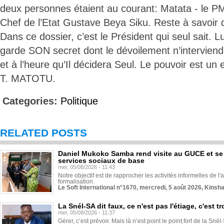
deux personnes étaient au courant: Matata - le PM
Chef de l’Etat Gustave Beya Siku. Reste à savoir 
Dans ce dossier, c’est le Président qui seul sait. Lu
garde SON secret dont le dévoilement n’interviendr
et à l’heure qu’Il décidera Seul. Le pouvoir est un e
T. MATOTU.
Categories:
Politique
RELATED POSTS
Daniel Mukoko Samba rend visite au GUCE et se
services sociaux de base
mer, 05/08/2026 - 11:43
Notre objectif est de rapprocher les activités informelles de l'
formalisation.
Le Soft International n°1670, mercredi, 5 août 2026, Kinsh
La Snél-SA dit faux, ce n'est pas l'étiage, c'est
mer, 05/08/2026 - 11:37
Gérer, c’est prévoir. Mais là n’est point le point fort de la Sn