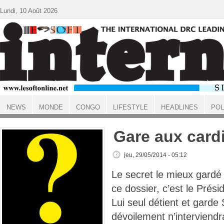
Aller au contenu principal
Lundi, 10 Août 2026
NEWS
MONDE
CONGO
LIFESTYLE
HEADLINES
POL
ACCUEIL
Gare aux card
jeu, 29/05/2014 - 05:12
Le secret le mieux gardé
ce dossier, c’est le Présid
Lui seul détient et garde
dévoilement n’interviendra