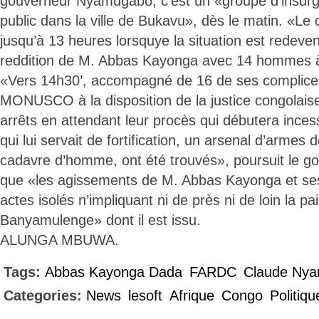
gouverneur Nyamugabo, c’est un «groupe d’insurgés
public dans la ville de Bukavu», dès le matin. «Le 
jusqu’à 13 heures lorsquye la situation est redeve
reddition de M. Abbas Kayonga avec 14 homme
«Vers 14h30’, accompagné de 16 de ses complices, 
MONUSCO à la disposition de la justice congolaise
arrêts en attendant leur procès qui débutera ince
qui lui servait de fortification, un arsenal d’armes 
cadavre d’homme, ont été trouvés», poursuit le g
que «les agissements de M. Abbas Kayonga et se
actes isolés n’impliquant ni de près ni de loin la 
Banyamulenge» dont il est issu.
ALUNGA MBUWA.
Tags:
Abbas Kayonga Dada
FARDC
Claude Nya
Categories:
News
lesoft
Afrique
Congo
Politiqu