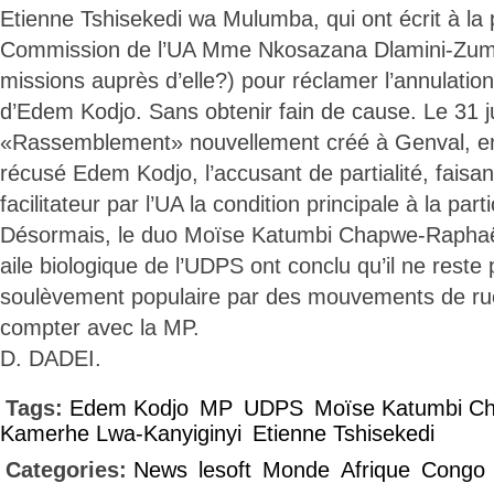
Etienne Tshisekedi wa Mulumba, qui ont écrit à la 
Commission de l’UA Mme Nkosazana Dlamini-Zum
missions auprès d’elle?) pour réclamer l’annulatio
d’Edem Kodjo. Sans obtenir fain de cause. Le 31 jui
«Rassemblement» nouvellement créé à Genval, en
récusé Edem Kodjo, l’accusant de partialité, fais
facilitateur par l’UA la condition principale à la part
Désormais, le duo Moïse Katumbi Chapwe-Raphaë
aile biologique de l’UDPS ont conclu qu’il ne reste 
soulèvement populaire par des mouvements de rue. 
compter avec la MP.
D. DADEI.
Tags:
Edem Kodjo
MP
UDPS
Moïse Katumbi C
Kamerhe Lwa-Kanyiginyi
Etienne Tshisekedi
Categories:
News
lesoft
Monde
Afrique
Congo