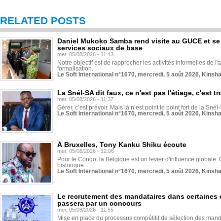
RELATED POSTS
Daniel Mukoko Samba rend visite au GUCE et se
services sociaux de base
mer, 05/08/2026 - 11:43
Notre objectif est de rapprocher les activités informelles de l'
formalisation.
Le Soft International n°1670, mercredi, 5 août 2026, Kinsh
La Snél-SA dit faux, ce n'est pas l'étiage, c'est
mer, 05/08/2026 - 11:37
Gérer, c’est prévoir. Mais là n’est point le point fort de la Sn
Le Soft International n°1670, mercredi, 5 août 2026, Kinsh
À Bruxelles, Tony Kanku Shiku écoute
mer, 05/08/2026 - 12:06
Pour le Congo, la Belgique est un levier d'influence globale. O
historique...
Le Soft International n°1670, mercredi, 5 août 2026, Kinsh
Le recrutement des mandataires dans certaines 
passera par un concours
mer, 05/08/2026 - 11:55
Mise en place du processus compétitif de sélection des manda