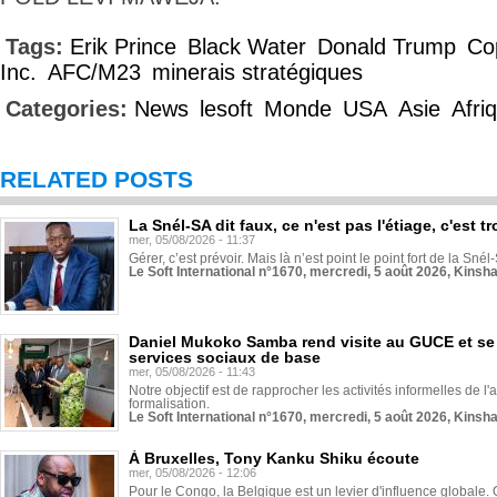
Tags:
Erik Prince
Black Water
Donald Trump
Cop
Inc.
AFC/M23
minerais stratégiques
Categories:
News
lesoft
Monde
USA
Asie
Afri
RELATED POSTS
La Snél-SA dit faux, ce n'est pas l'étiage, c'est
mer, 05/08/2026 - 11:37
Gérer, c’est prévoir. Mais là n’est point le point fort de la Sn
Le Soft International n°1670, mercredi, 5 août 2026, Kinsh
Daniel Mukoko Samba rend visite au GUCE et se
services sociaux de base
mer, 05/08/2026 - 11:43
Notre objectif est de rapprocher les activités informelles de l'
formalisation.
Le Soft International n°1670, mercredi, 5 août 2026, Kinsh
À Bruxelles, Tony Kanku Shiku écoute
mer, 05/08/2026 - 12:06
Pour le Congo, la Belgique est un levier d'influence globale. O