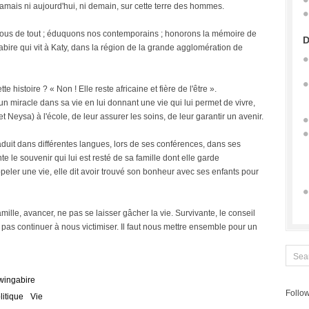
amais ni aujourd'hui, ni demain, sur cette terre des hommes.
nous de tout ; éduquons nos contemporains ; honorons la mémoire de
D
bire qui vit à Katy, dans la région de la grande agglomération de
te histoire ? « Non ! Elle reste africaine et fière de l'être ».
un miracle dans sa vie en lui donnant une vie qui lui permet de vivre,
t Neysa) à l'école, de leur assurer les soins, de leur garantir un avenir.
traduit dans différentes langues, lors de ses conférences, dans ses
 le souvenir qui lui est resté de sa famille dont elle garde
eler une vie, elle dit avoir trouvé son bonheur avec ses enfants pour
famille, avancer, ne pas se laisser gâcher la vie. Survivante, le conseil
as continuer à nous victimiser. Il faut nous mettre ensemble pour un
wingabire
Follow
litique
Vie