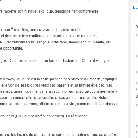
LE
 raconte son histoire, explique, témoigne, fait comprendre.
A
aux États-Unis, une survivante fait salle comble.
e et dont les effets continuent de marquer la sous-région et,
 l'État français sous François Mitterrand, invoquant l’humanité, qui
ne opportunité.
uges. D’autres s’essuient une larme. L’histoire de Chantal Rutayisire
at d'Iowa, l'auteure est là : elle partage son histoire au monde, explique
 elle voit de ses propres yeux ses parents et sa famille être décimés
 est épargnée ; comment elle a vécu l'horreur absolue ; comment elle a
D
usse ; comment elle fut accueillie et sauvée par une famille Hutue ;
nt après les larmes, elle reconstruit sa vie ; comment elle a retrouvé
fter Tears (Un Sourire après les larmes). La résilience.
s que les leçons du génocide ne seront pas oubliées ; que ce qui s'est