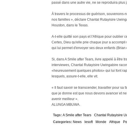
passé dans une autre vie, ne se reproduira plus j
À travers le processus de guérison, souvenons-
nos familles », déclare Chantal Rutayisire Uwinga
Houston, dans le Texas.
A-t-elle quitté son pays et l'Afrique pour oublier cet
Certes, Dieu qu'elle prie chaque jour a accompli 
qui lui permet d'envoyer ses deux enfants (Brian e
Si, dans A Smile after Tears, livre appelé à être 
interviewes, Chantal Rutayisire Uwingabire raconte
«heureusement quelques photos» qui lui font rapp
lesquels, assure-t-elle, elle vit.
« Il faut savoir se transcender, travailler pour sa 
que je donne est que nous devons avancer et ne p
avenir meilleur ».
ALUNGA MBUWA.
Tags:
A Smile after Tears
Chantal Rutayisire U
Categories:
News
lesoft
Monde
Afrique
Po