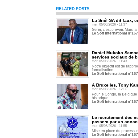
RELATED POSTS
La Snél-SA dit faux, c
mer, 05/08/2026 - 11:37
Gérer, c’est prévoir. Mais là
Le Soft International n°16
Daniel Mukoko Samba 
services sociaux de 
mer, 05/08/2026 - 11:43
Notre objectif est de rapproc
formalisation.
Le Soft International n°16
À Bruxelles, Tony Ka
mer, 05/08/2026 - 12:06
Pour le Congo, la Belgique e
historique...
Le Soft International n°16
Le recrutement des m
passera par un conco
mer, 05/08/2026 - 11:55
Mise en place du processus 
Le Soft International n°16