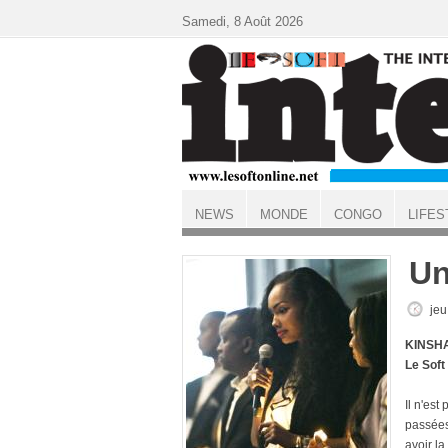
Aller au contenu principal
Samedi, 8 Août 2026
NEWS
MONDE
CONGO
LIFES
ACCUEIL
Un
jeu
KINSHA
Le Soft
Il n'est
passées 
avoir la