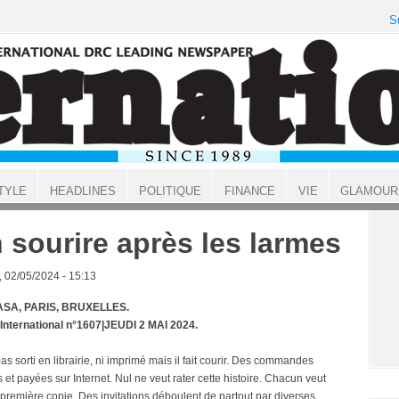
S
TYLE
HEADLINES
POLITIQUE
FINANCE
VIE
GLAMOUR
 sourire après les larmes
, 02/05/2024 - 15:13
SA, PARIS, BRUXELLES.
 International n°1607|JEUDI 2 MAI 2024.
 pas sorti en librairie, ni imprimé mais il fait courir. Des commandes
et payées sur Internet. Nul ne veut rater cette histoire. Chacun veut
 première copie. Des invitations déboulent de partout par diverses