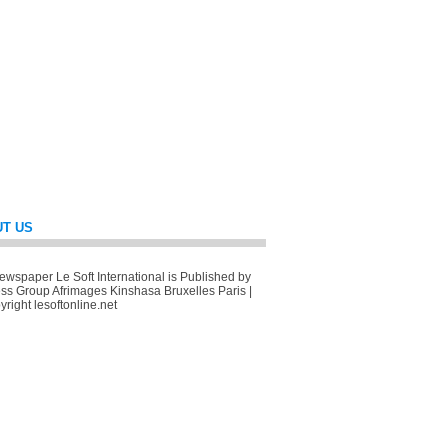
T US
wspaper Le Soft International is Published by
ss Group Afrimages Kinshasa Bruxelles Paris |
right lesoftonline.net