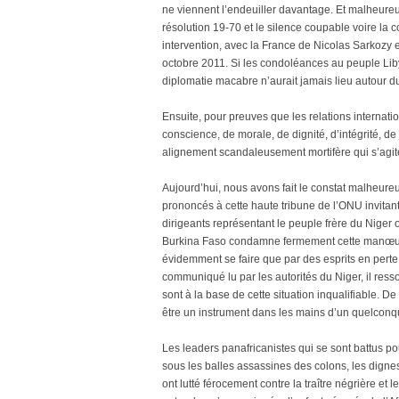
ne viennent l’endeuiller davantage. Et malheureu
résolution 19-70 et le silence coupable voire la 
intervention, avec la France de Nicolas Sarkozy 
octobre 2011. Si les condoléances au peuple Lib
diplomatie macabre n’aurait jamais lieu autour du
Ensuite, pour preuves que les relations internat
conscience, de morale, de dignité, d’intégrité, d
alignement scandaleusement mortifère qui s’agit
Aujourd’hui, nous avons fait le constat malheure
prononcés à cette haute tribune de l’ONU invitant 
dirigeants représentant le peuple frère du Niger 
Burkina Faso condamne fermement cette manœuvr
évidemment se faire que par des esprits en perte
communiqué lu par les autorités du Niger, il ress
sont à la base de cette situation inqualifiable. 
être un instrument dans les mains d’un quelconque
Les leaders panafricanistes qui se sont battus po
sous les balles assassines des colons, les dignes f
ont lutté férocement contre la traître négrière et