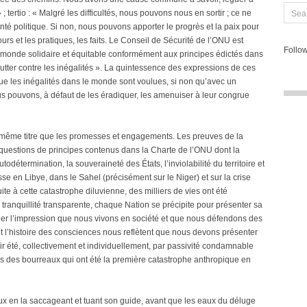
tertio : « Malgré les difficultés, nous pouvons nous en sortir ; ce ne
té politique. Si non, nous pouvons apporter le progrès et la paix pour
cours et les pratiques, les faits. Le Conseil de Sécurité de l’ONU est
Follow
 monde solidaire et équitable conformément aux principes édictés dans
utter contre les inégalités ». La quintessence des expressions de ces
que les inégalités dans le monde sont voulues, si non qu’avec un
s pouvons, à défaut de les éradiquer, les amenuiser à leur congrue
 même titre que les promesses et engagements. Les preuves de la
s questions de principes contenus dans la Charte de l’ONU dont la
 l’autodétermination, la souveraineté des États, l’inviolabilité du territoire et
asse en Libye, dans le Sahel (précisément sur le Niger) et sur la crise
ite à cette catastrophe diluvienne, des milliers de vies ont été
ranquillité transparente, chaque Nation se précipite pour présenter sa
nner l’impression que nous vivons en société et que nous défendons des
t l’histoire des consciences nous reflètent que nous devons présenter
 été, collectivement et individuellement, par passivité condamnable
tés des bourreaux qui ont été la première catastrophe anthropique en
oux en la saccageant et tuant son guide, avant que les eaux du déluge