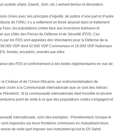
ous acabits (Aqmi, Daesh, Jnim, etc.) semant terreur et désolation.
ns Unies avec ses principes d’égalité, de justice d’une part et d’autre
tribune de l’ONU, il y a nettement un fossé abyssal dans le traitement
a Faso, les populations civiles face aux incursions barbares et
ger aux côtés des Forces de Défense et de Sécurité (FDS). Ces
s par les FDS sont appelées des Volontaires pour la Défense de la
ons 58.000 VDP dont 42.000 VDP Communaux et 16.000 VDP Nationaux
FDS, formés, encadrés, orientés par elles.
eillance des FDS et conformément à des textes réglementaires en vue de
e la Cédéao et de l’Union Africaine, sur instrumentalisation de
faire croire à la Communauté internationale que ce sont des milices :
e Président ; Si la communauté internationale était honnête et sincère
perdurera point de sorte à ce que des populations civiles s’engagent et
nauté internationale, voici des exemples : Premièrement, lorsque le
se sont organisés sur leurs frontières communes en mutualisant leurs
st venue de nulle part imposer son instrument qu’est le G5 Sahel.