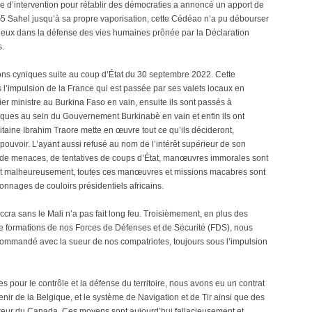
e d’intervention pour rétablir des démocraties a annoncé un apport de
 G5 Sahel jusqu’à sa propre vaporisation, cette Cédéao n’a pu débourser
rieux dans la défense des vies humaines prônée par la Déclaration
s.
ns cyniques suite au coup d’État du 30 septembre 2022. Cette
l’impulsion de la France qui est passée par ses valets locaux en
er ministre au Burkina Faso en vain, ensuite ils sont passés à
giques au sein du Gouvernement Burkinabè en vain et enfin ils ont
itaine Ibrahim Traore mette en œuvre tout ce qu’ils décideront,
pouvoir. L’ayant aussi refusé au nom de l’intérêt supérieur de son
de menaces, de tentatives de coups d’État, manœuvres immorales sont
. Et malheureusement, toutes ces manœuvres et missions macabres sont
onnages de couloirs présidentiels africains.
ccra sans le Mali n’a pas fait long feu. Troisièmement, en plus des
e formations de nos Forces de Défenses et de Sécurité (FDS), nous
 commandé avec la sueur de nos compatriotes, toujours sous l’impulsion
 pour le contrôle et la défense du territoire, nous avons eu un contrat
enir de la Belgique, et le système de Navigation et de Tir ainsi que des
eur du Canada. Ces moyens sont aujourd’hui fallacieusement et