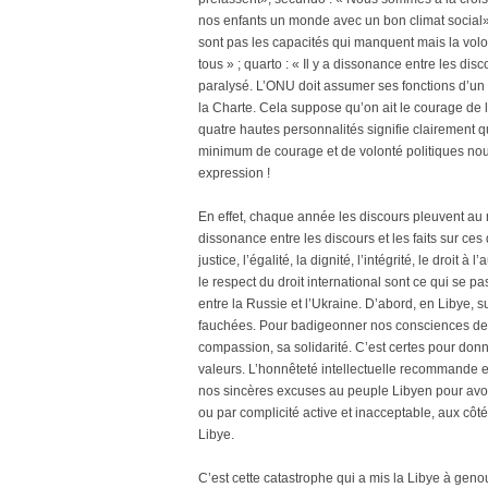
nos enfants un monde avec un bon climat social» ; 
sont pas les capacités qui manquent mais la volon
tous » ; quarto : « Il y a dissonance entre les dis
paralysé. L’ONU doit assumer ses fonctions d’un
la Charte. Cela suppose qu’on ait le courage de l
quatre hautes personnalités signifie clairement 
minimum de courage et de volonté politiques nou
expression !
En effet, chaque année les discours pleuvent au
dissonance entre les discours et les faits sur ce
justice, l’égalité, la dignité, l’intégrité, le droit à
le respect du droit international sont ce qui se p
entre la Russie et l’Ukraine. D’abord, en Libye, su
fauchées. Pour badigeonner nos consciences de t
compassion, sa solidarité. C’est certes pour do
valeurs. L’honnêteté intellectuelle recommande e
nos sincères excuses au peuple Libyen pour avoir
ou par complicité active et inacceptable, aux cô
Libye.
C’est cette catastrophe qui a mis la Libye à gen