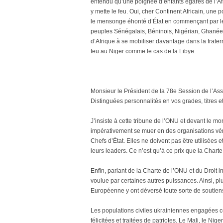
entendu qu’une poignée d’enfants égarés de l’Afri
y mette le feu. Oui, cher Continent Africain, une p
le mensonge éhonté d’État en commençant par le 
peuples Sénégalais, Béninois, Nigérian, Ghanéen
d’Afrique à se mobiliser davantage dans la fraternit
feu au Niger comme le cas de la Libye.
Monsieur le Président de la 78e Session de l’As
Distinguées personnalités en vos grades, titres et
J’insiste à cette tribune de l’ONU et devant le m
impérativement se muer en des organisations véri
Chefs d’État. Elles ne doivent pas être utilisées 
leurs leaders. Ce n’est qu’à ce prix que la Charte 
Enfin, parlant de la Charte de l’ONU et du Droit in
voulue par certaines autres puissances. Ainsi, p
Européenne y ont déversé toute sorte de soutien
Les populations civiles ukrainiennes engagées c
félicitées et traitées de patriotes. Le Mali, le Ni