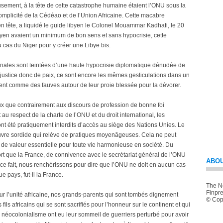
sement, à la tête de cette catastrophe humaine étaient l’ONU sous la
complicité de la Cédéao et de l’Union Africaine. Cette macabre
en tête, a liquidé le guide libyen le Colonel Mouammar Kadhafi, le 20
yen avaient un minimum de bon sens et sans hypocrisie, cette
 cas du Niger pour y créer une Libye bis.
ionales sont teintées d’une haute hypocrisie diplomatique dénudée de
e justice donc de paix, ce sont encore les mêmes gesticulations dans un
ent comme des fauves autour de leur proie blessée pour la dévorer.
ux que contrairement aux discours de profession de bonne foi
au respect de la charte de l’ONU et du droit international, les
ont été pratiquement interdits d’accès au siège des Nations Unies. Le
e sordide qui relève de pratiques moyenâgeuses. Cela ne peut
 de valeur essentielle pour toute vie harmonieuse en société. Du
ort que la France, de connivence avec le secrétariat général de l’ONU
ABOU
De ce fait, nous renchérissons pour dire que l’ONU ne doit en aucun cas
 pays, fut-il la France.
The Ne
Finpre
ur l’unité africaine, nos grands-parents qui sont tombés dignement
© Copy
ils africains qui se sont sacrifiés pour l’honneur sur le continent et qui
 le néocolonialisme ont eu leur sommeil de guerriers perturbé pour avoir