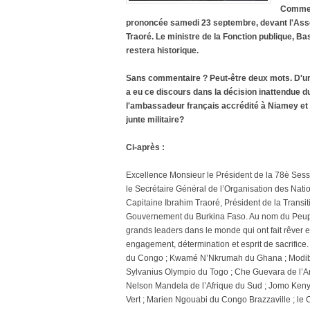
Comment
prononcée samedi 23
septembre, devant l'As
Traoré. Le ministre de la Fonction publique, 
restera historique.
Sans commentaire ? Peut-être deux mots. D'une
a eu ce discours dans la décision inattendue 
l'ambassadeur français accrédité à Niamey et à
junte militaire?
Ci-après :
Excellence Monsieur le Président de la 78è Ses
le Secrétaire Général de l’Organisation des Nat
Capitaine Ibrahim Traoré, Président de la Transiti
Gouvernement du Burkina Faso. Au nom du Peupl
grands leaders dans le monde qui ont fait rêver e
engagement, détermination et esprit de sacrific
du Congo ; Kwamé N’Nkrumah du Ghana ; Modibo
Sylvanius Olympio du Togo ; Che Guevara de l’Ar
Nelson Mandela de l’Afrique du Sud ; Jomo Kenya
Vert ; Marien Ngouabi du Congo Brazzaville ; le 