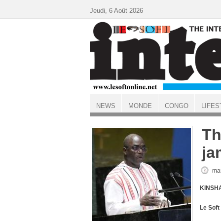
Aller au contenu principal
Jeudi, 6 Août 2026
NEWS
MONDE
CONGO
LIFES
ACCUEIL
Th
ja
mar
KINSHA
Le Sof