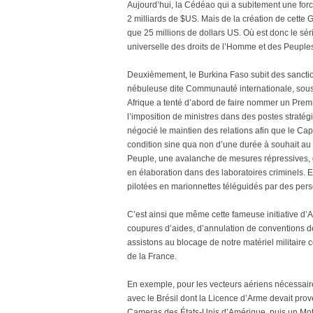
Aujourd’hui, la Cédéao qui a subitement une forc
2 milliards de $US. Mais de la création de cette
que 25 millions de dollars US. Où est donc le sé
universelle des droits de l’Homme et des Peuple
Deuxièmement, le Burkina Faso subit des sanctio
nébuleuse dite Communauté internationale, sous 
Afrique a tenté d’abord de faire nommer un Premi
l’imposition de ministres dans des postes straté
négocié le maintien des relations afin que le Cap
condition sine qua non d’une durée à souhait au 
Peuple, une avalanche de mesures répressives, 
en élaboration dans des laboratoires criminels
pilotées en marionnettes téléguidés par des pers
C’est ainsi que même cette fameuse initiative d’A
coupures d’aides, d’annulation de conventions d
assistons au blocage de notre matériel militaire
de la France.
En exemple, pour les vecteurs aériens nécessaires
avec le Brésil dont la Licence d’Arme devait prov
Cameras des États-Unis d’Amérique, puis un Mot