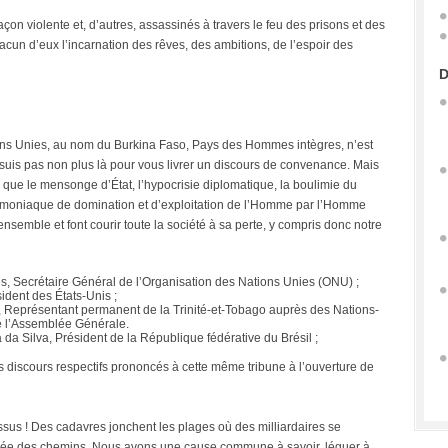
çon violente et, d’autres, assassinés à travers le feu des prisons et des
un d’eux l’incarnation des rêves, des ambitions, de l’espoir des
D
ons Unies, au nom du Burkina Faso, Pays des Hommes intègres, n’est
suis pas non plus là pour vous livrer un discours de convenance. Mais
re que le mensonge d’État, l’hypocrisie diplomatique, la boulimie du
t démoniaque de domination et d’exploitation de l’Homme par l’Homme
ensemble et font courir toute la société à sa perte, y compris donc notre
, Secrétaire Général de l’Organisation des Nations Unies (ONU) ;
dent des États-Unis ;
 Représentant permanent de la Trinité-et-Tobago auprès des Nations-
e l’Assemblée Générale.
da Silva, Président de la République fédérative du Brésil ;
s discours respectifs prononcés à cette même tribune à l’ouverture de
s ! Des cadavres jonchent les plages où des milliardaires se
sée des chemins. Nous avons une cause commune à savoir, léguer à