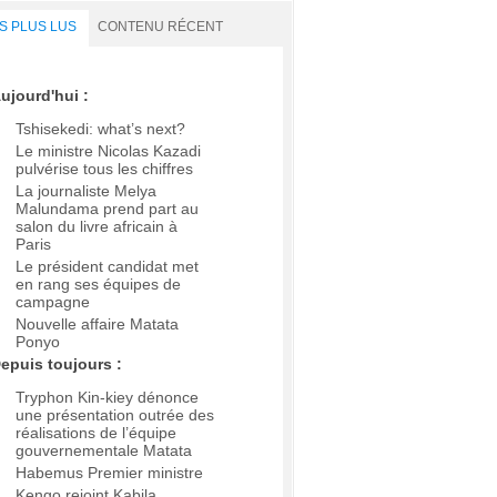
S PLUS LUS
CONTENU RÉCENT
ujourd'hui :
Tshisekedi: what’s next?
Le ministre Nicolas Kazadi
pulvérise tous les chiffres
La journaliste Melya
Malundama prend part au
salon du livre africain à
Paris
Le président candidat met
en rang ses équipes de
campagne
Nouvelle affaire Matata
Ponyo
epuis toujours :
Tryphon Kin-kiey dénonce
une présentation outrée des
réalisations de l’équipe
gouvernementale Matata
Habemus Premier ministre
Kengo rejoint Kabila