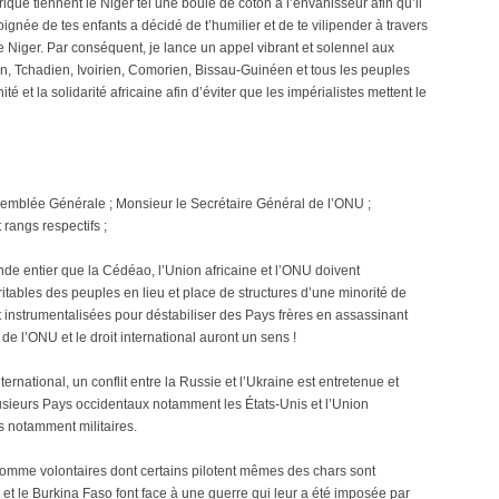
que tiennent le Niger tel une boule de coton à l’envahisseur afin qu’il
oignée de tes enfants a décidé de t’humilier et de te vilipender à travers
Niger. Par conséquent, je lance un appel vibrant et solennel aux
, Tchadien, Ivoirien, Comorien, Bissau-Guinéen et tous les peuples
é et la solidarité africaine afin d’éviter que les impérialistes mettent le
semblée Générale ; Monsieur le Secrétaire Général de l’ONU ;
 rangs respectifs ;
onde entier que la Cédéao, l’Union africaine et l’ONU doivent
tables des peuples en lieu et place de structures d’une minorité de
et instrumentalisées pour déstabiliser des Pays frères en assassinant
de l’ONU et le droit international auront un sens !
ternational, un conflit entre la Russie et l’Ukraine est entretenue et
lusieurs Pays occidentaux notamment les États-Unis et l’Union
s notamment militaires.
omme volontaires dont certains pilotent mêmes des chars sont
ger et le Burkina Faso font face à une guerre qui leur a été imposée par