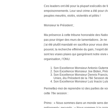
Ces leaders ont été pour la plupart exécutés de fa
empoisonnements. Leur seul crime a été pour chac
peuples meurtris, violés, violentés et pillés !
Monsieur le Président ;
Ma présence à cette tribune honorable des Nati
pas pour ériger des murs de lamentations. Je ne 
j’ai été plutôt mandaté en sacrifice pour vous di
pouvoir, la recherche effrénée du gain, l’espri
sont les vraies plaies qui gangrènent notre vivre 
organisation, l’ONU.
Son Excellence Monsieur Antonio Guterres
Son Excellence Monsieur Joe Biden, Prési
Son Excellence Monsieur Dennis Francis,
Unies, élu Président de la 78è Session d
Son Excellence Monsieur Luiz Inacio Lula 
Permettez-moi de reprendre ici des parties de vo
cette 78e session :
Primo : « Nous sommes dans un monde sens dessu
prélassent»; secundo : « Nous sommes à la croi