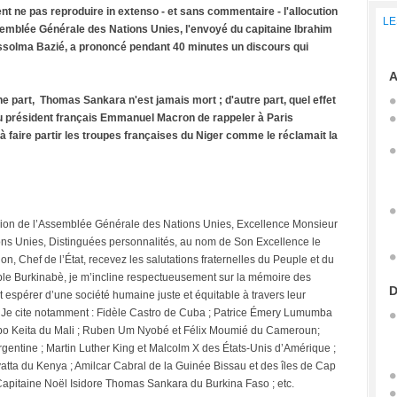
 ne pas reproduire in extenso - et sans commentaire - l'allocution
LE
semblée Générale des Nations Unies,
l'envoyé du capitaine Ibrahim
Bassolma Bazié, a prononcé pendant 40 minutes un discours qui
A
 part, Thomas Sankara n'est jamais mort ; d'autre part, quel effet
du président français Emmanuel Macron de rappeler à Paris
 faire partir les troupes françaises du Niger comme le réclamait la
sion de l’Assemblée Générale des Nations Unies, Excellence Monsieur
ions Unies, Distinguées personnalités, au nom de Son Excellence le
on, Chef de l’État, recevez les salutations fraternelles du Peuple et du
e Burkinabè, je m’incline respectueusement sur la mémoire des
D
t espérer d’une société humaine juste et équitable à travers leur
e. Je cite notamment : Fidèle Castro de Cuba ; Patrice Émery Lumumba
 Keita du Mali ; Ruben Um Nyobé et Félix Moumié du Cameroun;
gentine ; Martin Luther King et Malcolm X des États-Unis d’Amérique ;
tta du Kenya ; Amilcar Cabral de la Guinée Bissau et des îles de Cap
Capitaine Noël Isidore Thomas Sankara du Burkina Faso ; etc.