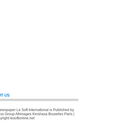
T US
wspaper Le Soft International is Published by
ss Group Afrimages Kinshasa Bruxelles Paris |
right lesoftonline.net